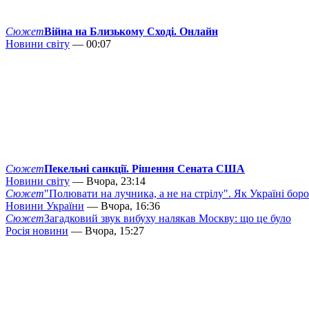
Сюжет
Війна на Близькому Сході. Онлайн
Новини світу
— 00:07
Сюжет
Пекельні санкції. Рішення Сената США
Новини світу
— Вчора, 23:14
Сюжет
"Полювати на лучника, а не на стрілу". Як Україні бор
Новини України
— Вчора, 16:36
Сюжет
Загадковий звук вибуху налякав Москву: що це було
Росія новини
— Вчора, 15:27