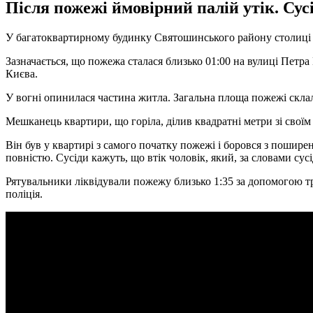
Після пожежі ймовірний палій утік. Сусі
У багатоквартирному будинку Святошинського району столиці в
Зазначається, що пожежа сталася близько 01:00 на вулиці Петра
Києва.
У вогні опинилася частина житла. Загальна площа пожежі склал
Мешканець квартири, що горіла, ділив квадратні метри зі своїм
Він був у квартирі з самого початку пожежі і боровся з пошир
повністю. Сусіди кажуть, що втік чоловік, який, за словами су
Рятувальники ліквідували пожежу близько 1:35 за допомогою т
поліція.