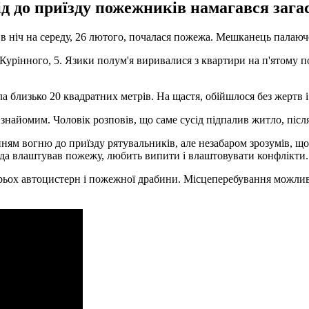
д до приїзду пожежників намагався загас
 ніч на середу, 26 лютого, почалася пожежа. Мешканець палаючої
 Курінного, 5. Язики полум'я виривалися з квартири на п'ятому 
а близько 20 квадратних метрів. На щастя, обійшлося без жертв 
 знайомим. Чоловік розповів, що саме сусід підпалив житло, післ
енням вогню до приїзду рятувальників, але незабаром зрозумів, 
сіда влаштував пожежу, любить випити і влаштовувати конфлікти.
рьох автоцистерн і пожежної драбини. Місцеперебування можливо