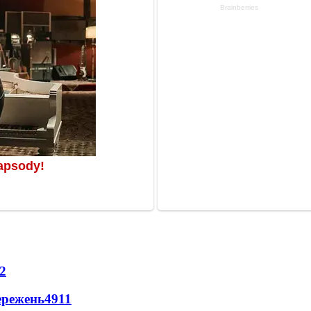
2
ережень
4911