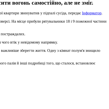
ити вогонь самостійно, але не зміг.
 квартири звинуватив у підпалі сусіда, передає
Інформатор
.
поверсі. На місце прибули рятувальники 18 і 9 пожежної частини
і постраждалих.
я чого втік у невідомому напрямку.
що важливіше зберегти життя. Одну з кімнат полум'я знищило
го палія й інші подробиці того, що сталося, встановлює