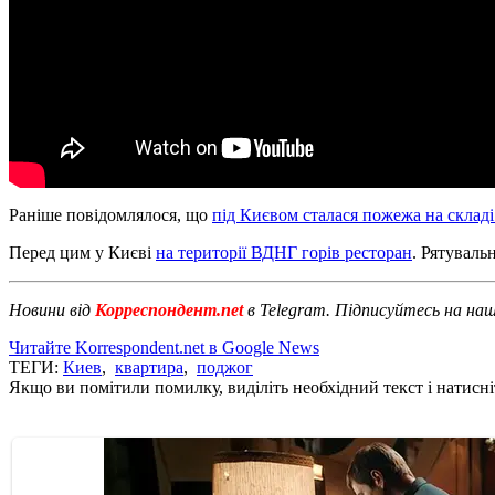
Раніше повідомлялося, що
під Києвом сталася пожежа на складі
Перед цим у Києві
на території ВДНГ горів ресторан
. Рятуваль
Новини від
Корреспондент.net
в Telegram. Підписуйтесь на на
Читайте Korrespondent.net в Google News
ТЕГИ:
Киев
,
квартира
,
поджог
Якщо ви помітили помилку, виділіть необхідний текст і натисніт