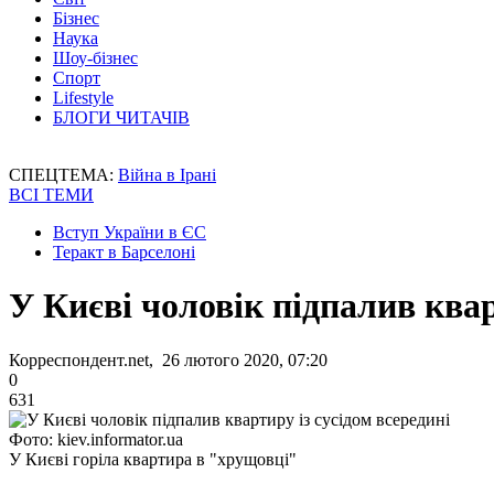
Бізнес
Наука
Шоу-бізнес
Спорт
Lifestyle
БЛОГИ ЧИТАЧІВ
СПЕЦТЕМА:
Війна в Ірані
ВСІ ТЕМИ
Вступ України в ЄС
Теракт в Барселоні
У Києві чоловік підпалив квар
Корреспондент.net, 26 лютого 2020, 07:20
0
631
Фото: kiev.informator.ua
У Києві горіла квартира в "хрущовці"