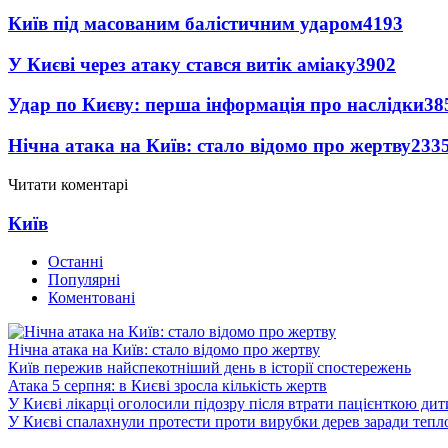
Київ під масованим балістичним ударом
4193
У Києві через атаку стався витік аміаку
3902
Удар по Києву: перша інформація про наслідки
38
Нічна атака на Київ: стало відомо про жертву
233
Читати коментарі
Київ
Останні
Популярні
Коментовані
Нічна атака на Київ: стало відомо про жертву
Київ пережив найспекотніший день в історії спостережень
Атака 5 серпня: в Києві зросла кількість жертв
У Києві лікарці оголосили підозру після втрати пацієнткою ди
У Києві спалахнули протести проти вирубки дерев заради тепл