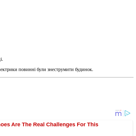
і.
лектрики повинні були знеструмити будинок.