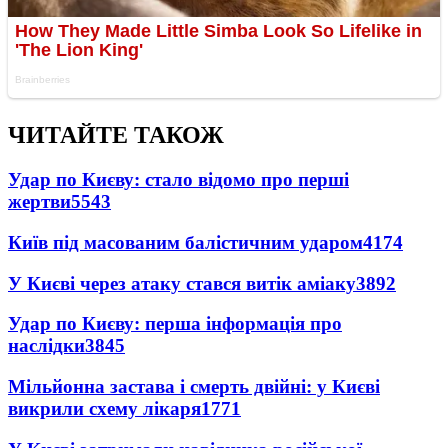
ЧИТАЙТЕ ТАКОЖ
Удар по Києву: стало відомо про перші
жертви
5543
Київ під масованим балістичним ударом
4174
У Києві через атаку стався витік аміаку
3892
Удар по Києву: перша інформація про
наслідки
3845
Мільйонна застава і смерть двійні: у Києві
викрили схему лікаря
1771