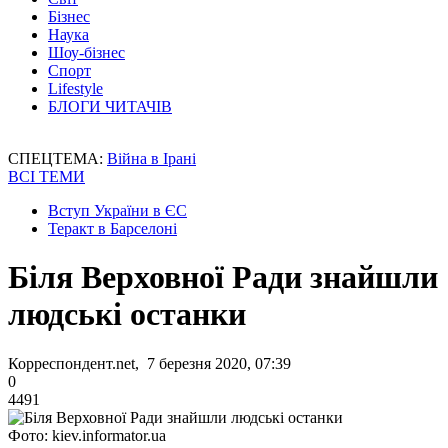
Бізнес
Наука
Шоу-бізнес
Спорт
Lifestyle
БЛОГИ ЧИТАЧІВ
СПЕЦТЕМА:
Війна в Ірані
ВСІ ТЕМИ
Вступ України в ЄС
Теракт в Барселоні
Біля Верховної Ради знайшли
людські останки
Корреспондент.net, 7 березня 2020, 07:39
0
4491
Фото: kiev.informator.ua