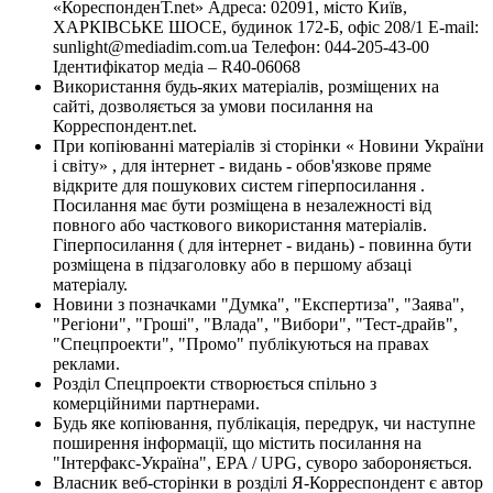
«КореспонденТ.net» Адреса: 02091, місто Київ,
ХАРКІВСЬКЕ ШОСЕ, будинок 172-Б, офіс 208/1 E-mail:
sunlight@mediadim.com.ua
Телефон: 044-205-43-00
Ідентифікатор медіа – R40-06068
Використання будь-яких матеріалів, розміщених на
сайті, дозволяється за умови посилання на
Корреспондент.net.
При копіюванні матеріалів зі сторінки « Новини України
і світу» , для інтернет - видань - обов'язкове пряме
відкрите для пошукових систем гіперпосилання .
Посилання має бути розміщена в незалежності від
повного або часткового використання матеріалів.
Гіперпосилання ( для інтернет - видань) - повинна бути
розміщена в підзаголовку або в першому абзаці
матеріалу.
Новини з позначками "Думка", "Експертиза", "Заява",
"Регіони", "Гроші", "Влада", "Вибори", "Тест-драйв",
"Спецпроекти", "Промо" публікуються на правах
реклами.
Розділ Спецпроекти створюється спільно з
комерційними партнерами.
Будь яке копіювання, публікація, передрук, чи наступне
поширення інформації, що містить посилання на
"Інтерфакс-Україна", EPA / UPG, суворо забороняється.
Власник веб-сторінки в розділі Я-Корреспондент є автор