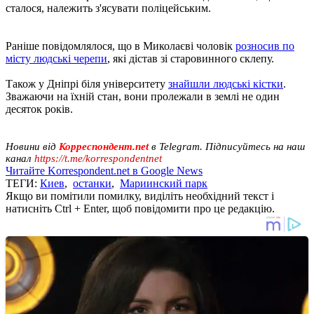
сталося, належить з'ясувати поліцейським.
Раніше повідомлялося, що в Миколаєві чоловік
розносив по
місту людські черепи
, які дістав зі старовинного склепу.
Також у Дніпрі біля університету
знайшли людські кістки
.
Зважаючи на їхній стан, вони пролежали в землі не один
десяток років.
Новини від
Корреспондент.net
в Telegram. Підписуйтесь на наш
канал
https://t.me/korrespondentnet
Читайте Korrespondent.net в Google News
ТЕГИ:
Киев
,
останки
,
Мариинский парк
Якщо ви помітили помилку, виділіть необхідний текст і
натисніть Ctrl + Enter, щоб повідомити про це редакцію.