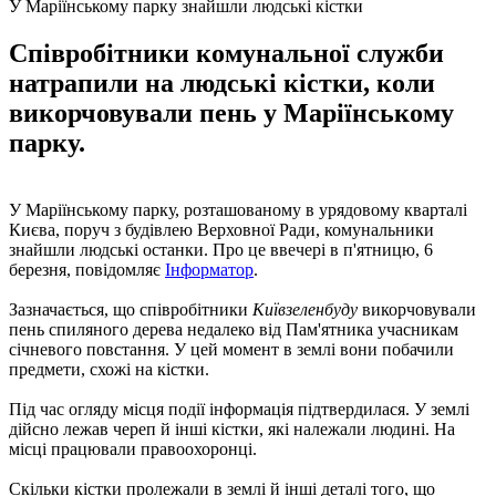
У Маріїнському парку знайшли людські кістки
Співробітники комунальної служби
натрапили на людські кістки, коли
викорчовували пень у Маріїнському
парку.
У Маріїнському парку, розташованому в урядовому кварталі
Києва, поруч з будівлею Верховної Ради, комунальники
знайшли людські останки. Про це ввечері в п'ятницю, 6
березня, повідомляє
Інформатор
.
Зазначається, що співробітники
Київзеленбуду
викорчовували
пень спиляного дерева недалеко від Пам'ятника учасникам
січневого повстання. У цей момент в землі вони побачили
предмети, схожі на кістки.
Під час огляду місця події інформація підтвердилася. У землі
дійсно лежав череп й інші кістки, які належали людині. На
місці працювали правоохоронці.
Скільки кістки пролежали в землі й інші деталі того, що