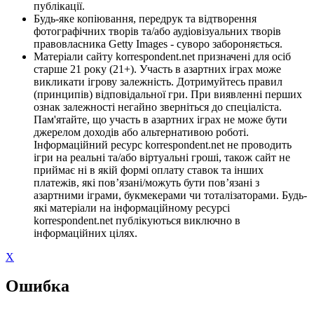
публікації.
Будь-яке копіювання, передрук та відтворення
фотографічних творів та/або аудіовізуальних творів
правовласника Getty Images - суворо забороняється.
Матеріали сайту korrespondent.net призначені для осіб
старше 21 року (21+). Участь в азартних іграх може
викликати ігрову залежність. Дотримуйтесь правил
(принципів) відповідальної гри. При виявленні перших
ознак залежності негайно зверніться до спеціаліста.
Пам'ятайте, що участь в азартних іграх не може бути
джерелом доходів або альтернативою роботі.
Інформаційний ресурс korrespondent.net не проводить
ігри на реальні та/або віртуальні гроші, також сайт не
приймає ні в якій формі оплату ставок та інших
платежів, які пов’язані/можуть бути пов’язані з
азартними іграми, букмекерами чи тоталізаторами. Будь-
які матеріали на інформаційному ресурсі
korrespondent.net публікуються виключно в
інформаційних цілях.
X
Ошибка