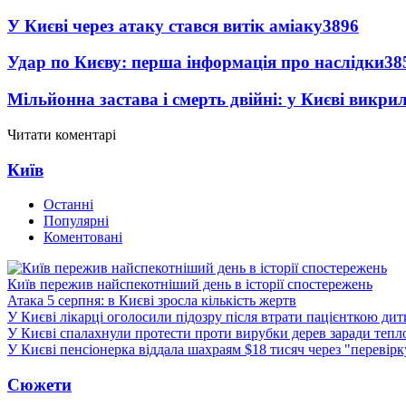
У Києві через атаку стався витік аміаку
3896
Удар по Києву: перша інформація про наслідки
38
Мільйонна застава і смерть двійні: у Києві викри
Читати коментарі
Київ
Останні
Популярні
Коментовані
Київ пережив найспекотніший день в історії спостережень
Атака 5 серпня: в Києві зросла кількість жертв
У Києві лікарці оголосили підозру після втрати пацієнткою ди
У Києві спалахнули протести проти вирубки дерев заради тепл
У Києві пенсіонерка віддала шахраям $18 тисяч через "перевір
Сюжети