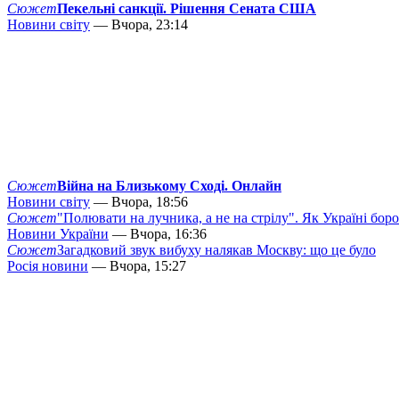
Сюжет
Пекельні санкції. Рішення Сената США
Новини світу
— Вчора, 23:14
Сюжет
Війна на Близькому Сході. Онлайн
Новини світу
— Вчора, 18:56
Сюжет
"Полювати на лучника, а не на стрілу". Як Україні бор
Новини України
— Вчора, 16:36
Сюжет
Загадковий звук вибуху налякав Москву: що це було
Росія новини
— Вчора, 15:27