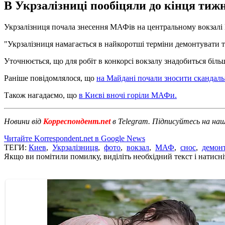
В Укрзалізниці пообіцяли до кінця тиж
Укрзалізниця почала знесення МАФів на центральному вокзалі К
"Укрзалізниця намагається в найкоротші терміни демонтувати то
Уточнюється, що для робіт в конкорсі вокзалу знадобиться біль
Раніше повідомлялося, що
на Майдані почали зносити скандаль
Також нагадаємо, що
в Києві вночі горіли МАФи.
Новини від
Корреспондент.net
в Telegram. Підписуйтесь на на
Читайте Korrespondent.net в Google News
ТЕГИ:
Киев
,
Укрзалізниця
,
фото
,
вокзал
,
МАФ
,
снос
,
демон
Якщо ви помітили помилку, виділіть необхідний текст і натисніт