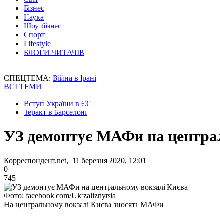
Бізнес
Наука
Шоу-бізнес
Спорт
Lifestyle
БЛОГИ ЧИТАЧІВ
СПЕЦТЕМА:
Війна в Ірані
ВСІ ТЕМИ
Вступ України в ЄС
Теракт в Барселоні
УЗ демонтує МАФи на центра
Корреспондент.net, 11 березня 2020, 12:01
0
745
Фото: facebook.com/Ukrzaliznytsia
На центральному вокзалі Києва зносять МАФи