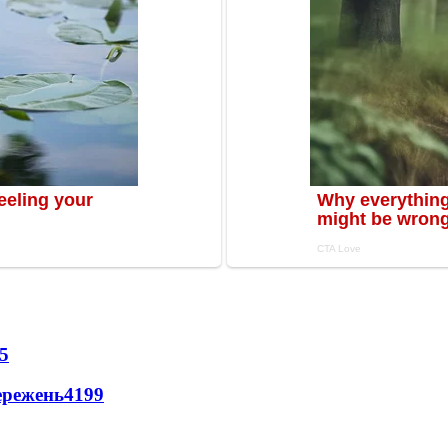
5
ережень
4199