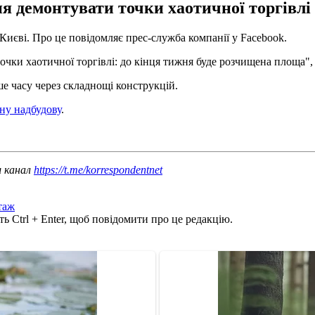
ня демонтувати точки хаотичної торгівлі
иєві. Про це повідомляє прес-служба компанії у Facebook.
чки хаотичної торгівлі: до кінця тижня буде розчищена площа", 
ше часу через складнощі конструкцій.
ну надбудову
.
ш канал
https://t.me/korrespondentnet
таж
ь Ctrl + Enter, щоб повідомити про це редакцію.