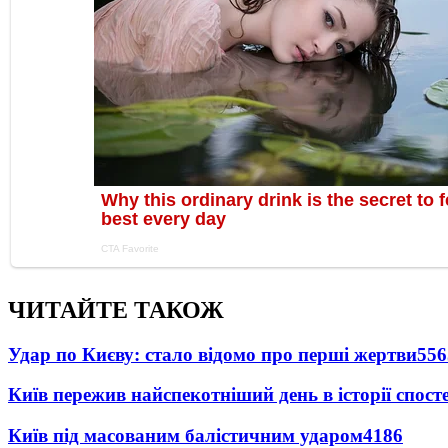
ЧИТАЙТЕ ТАКОЖ
Удар по Києву: стало відомо про перші жертви
556
Київ пережив найспекотніший день в історії спост
Київ під масованим балістичним ударом
4186