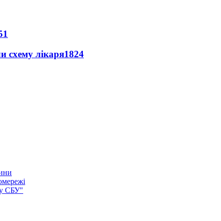
51
ли схему лікаря
1824
тини
омережі
ку СБУ"