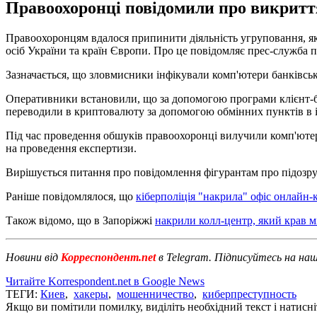
Правоохоронці повідомили про викриття 
Правоохоронцям вдалося припинити діяльність угруповання, як
осіб України та країн Європи. Про це повідомляє прес-служба п
Зазначається, що зловмисники інфікували комп'ютери банківсько
Оперативники встановили, що за допомогою програми клієнт-ба
переводили в криптовалюту за допомогою обмінних пунктів в інт
Під час проведення обшуків правоохоронці вилучили комп'ютерну
на проведення експертизи.
Вирішується питання про повідомлення фігурантам про підозру.
Раніше повідомлялося, що
кіберполіція "накрила" офіс онлайн
Також відомо, що в Запоріжжі
накрили колл-центр, який крав мі
Новини від
Корреспондент.net
в Telegram. Підписуйтесь на на
Читайте Korrespondent.net в Google News
ТЕГИ:
Киев
,
хакеры
,
мошенничество
,
киберпреступность
Якщо ви помітили помилку, виділіть необхідний текст і натисніт