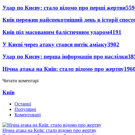
Удар по Києву: стало відомо про перші жертви
559
Київ пережив найспекотніший день в історії спост
Київ під масованим балістичним ударом
4191
У Києві через атаку стався витік аміаку
3902
Удар по Києву: перша інформація про наслідки
38
Нічна атака на Київ: стало відомо про жертву
196
Читати коментарі
Київ
Останні
Популярні
Коментовані
Нічна атака на Київ: стало відомо про жертву