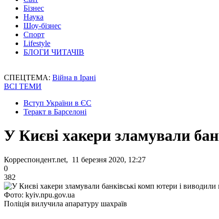
Бізнес
Наука
Шоу-бізнес
Спорт
Lifestyle
БЛОГИ ЧИТАЧІВ
СПЕЦТЕМА:
Війна в Ірані
ВСІ ТЕМИ
Вступ України в ЄС
Теракт в Барселоні
У Києві хакери зламували бан
Корреспондент.net, 11 березня 2020, 12:27
0
382
Фото: kyiv.npu.gov.ua
Поліція вилучила апаратуру шахраїв