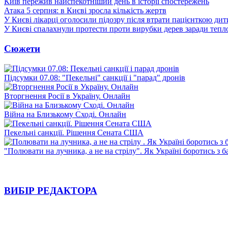
Київ пережив найспекотніший день в історії спостережень
Атака 5 серпня: в Києві зросла кількість жертв
У Києві лікарці оголосили підозру після втрати пацієнткою ди
У Києві спалахнули протести проти вирубки дерев заради тепл
Сюжети
Підсумки 07.08: "Пекельні" санкції і "парад" дронів
Вторгнення Росії в Україну. Онлайн
Війна на Близькому Сході. Онлайн
Пекельні санкції. Рішення Сената США
"Полювати на лучника, а не на стрілу". Як Україні боротись з 
ВИБІР РЕДАКТОРА