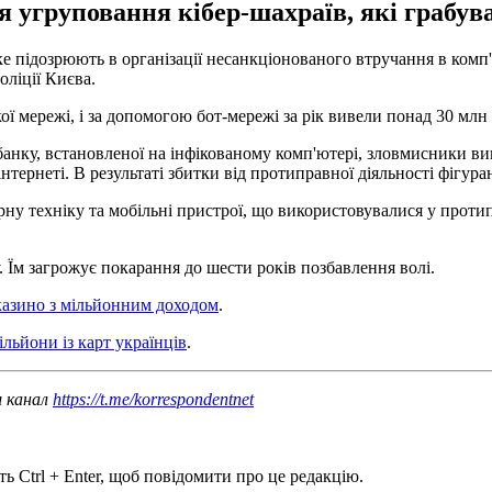
угруповання кібер-шахраїв, які грабувал
е підозрюють в організації несанкціонованого втручання в комп
оліції Києва.
ї мережі, і за допомогою бот-мережі за рік вивели понад 30 млн 
нку, встановленої на інфікованому комп'ютері, зловмисники вив
ернеті. В результаті збитки від протиправної діяльності фігуран
 техніку та мобільні пристрої, що використовувалися у протипра
 Їм загрожує покарання до шести років позбавлення волі.
-казино з мільйонним доходом
.
льйони із карт українців
.
ш канал
https://t.me/korrespondentnet
ь Ctrl + Enter, щоб повідомити про це редакцію.