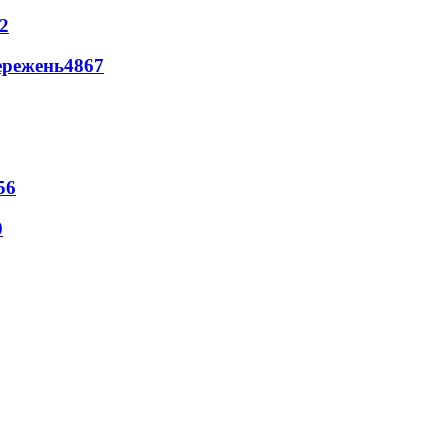
2
ережень
4867
56
0