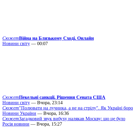
Сюжет
Війна на Близькому Сході. Онлайн
Новини світу
— 00:07
Сюжет
Пекельні санкції. Рішення Сената США
Новини світу
— Вчора, 23:14
Сюжет
"Полювати на лучника, а не на стрілу". Як Україні бор
Новини України
— Вчора, 16:36
Сюжет
Загадковий звук вибуху налякав Москву: що це було
Росія новини
— Вчора, 15:27