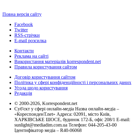
Повна версія сайту
Facebook
Twitter
RSS-стрічки
E-mail розсилка
Контакти
Реклама на сайті
Використання матеріалів korrespondent.net
Правила користування сайтом
Договір користування сайтом
Політика у сфері конфіденційності і персональних даних
Угода щодо користування
Редакція
© 2000-2026, Korrespondent.net
Суб'єкт у сфері онлайн-медіа Назва онлайн-медіа –
«КореспонденТ.net» Адреса: 02091, місто Київ,
ХАРКІВСЬКЕ ШОСЕ, будинок 172-Б, офіс 208/1 E-mail:
sunlight@mediadim.com.ua
Телефон: 044-205-43-00
Ідентифікатор медіа – R40-06068