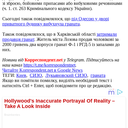
зі зброєю, бойовими припасами або вибуховими речовинами
(ч. 1. ст. 263 Кримінального кодексу України).
Сьогодні також повідомлялося, що
під Одесою у дворі
приватного будинку вибухнула граната
.
Також повідомлялося, що в Харківській області
затримали
продавця гранат
. Житель міста Лозова продав чоловікові за
2000 гривень два корпуси гранат Ф-1 і РГД-5 із запалами до
них.
Новини від
Корреспондент.net
у Telegram. Підписуйтесь на
наш канал
https://t.me/korrespondentnet
.
Читайте Korrespondent.net в Google News
ТЕГИ:
Киев
,
СИЗО
,
Лукьяновский СИЗО
,
граната
Якщо ви помітили помилку, виділіть необхідний текст і
натисніть Ctrl + Enter, щоб повідомити про це редакцію.