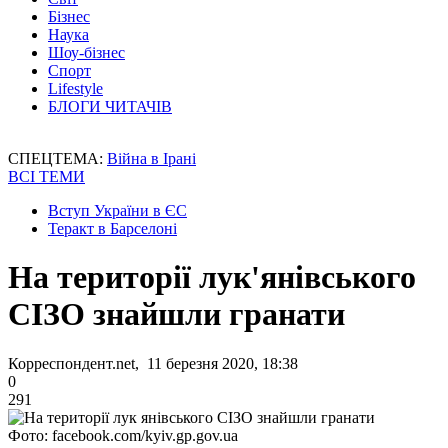
Бізнес
Наука
Шоу-бізнес
Спорт
Lifestyle
БЛОГИ ЧИТАЧІВ
СПЕЦТЕМА:
Війна в Ірані
ВСІ ТЕМИ
Вступ України в ЄС
Теракт в Барселоні
На території лук'янівського
СІЗО знайшли гранати
Корреспондент.net, 11 березня 2020, 18:38
0
291
Фото: facebook.com/kyiv.gp.gov.ua