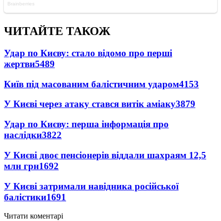
ЧИТАЙТЕ ТАКОЖ
Удар по Києву: стало відомо про перші
жертви
5489
Київ під масованим балістичним ударом
4153
У Києві через атаку стався витік аміаку
3879
Удар по Києву: перша інформація про
наслідки
3822
У Києві двоє пенсіонерів віддали шахраям 12,5
млн грн
1692
У Києві затримали навідника російської
балістики
1691
Читати коментарі