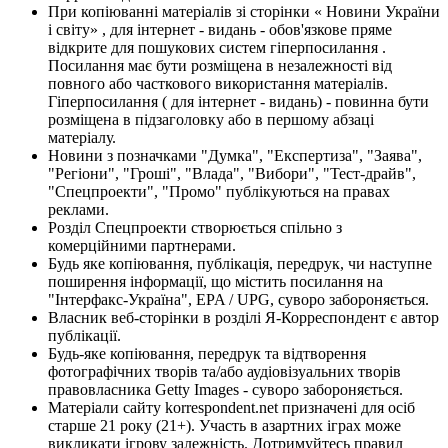
При копіюванні матеріалів зі сторінки « Новини України
і світу» , для інтернет - видань - обов'язкове пряме
відкрите для пошукових систем гіперпосилання .
Посилання має бути розміщена в незалежності від
повного або часткового використання матеріалів.
Гіперпосилання ( для інтернет - видань) - повинна бути
розміщена в підзаголовку або в першому абзаці
матеріалу.
Новини з позначками "Думка", "Експертиза", "Заява",
"Регіони", "Гроші", "Влада", "Вибори", "Тест-драйв",
"Спецпроекти", "Промо" публікуються на правах
реклами.
Розділ Спецпроекти створюється спільно з
комерційними партнерами.
Будь яке копіювання, публікація, передрук, чи наступне
поширення інформації, що містить посилання на
"Інтерфакс-Україна", EPA / UPG, суворо забороняється.
Власник веб-сторінки в розділі Я-Корреспондент є автор
публікації.
Будь-яке копіювання, передрук та відтворення
фотографічних творів та/або аудіовізуальних творів
правовласника Getty Images - суворо забороняється.
Матеріали сайту korrespondent.net призначені для осіб
старше 21 року (21+). Участь в азартних іграх може
викликати ігрову залежність. Дотримуйтесь правил