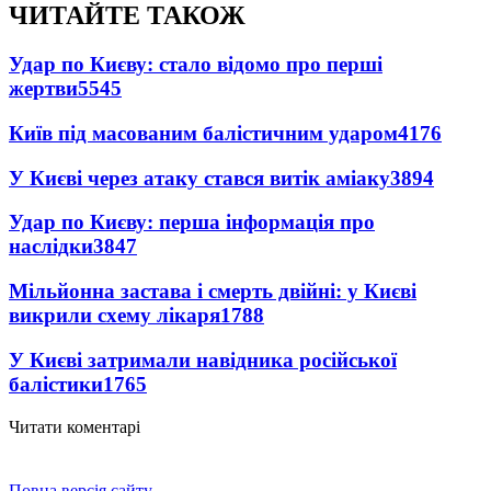
ЧИТАЙТЕ ТАКОЖ
Удар по Києву: стало відомо про перші
жертви
5545
Київ під масованим балістичним ударом
4176
У Києві через атаку стався витік аміаку
3894
Удар по Києву: перша інформація про
наслідки
3847
Мільйонна застава і смерть двійні: у Києві
викрили схему лікаря
1788
У Києві затримали навідника російської
балістики
1765
Читати коментарі
Повна версія сайту