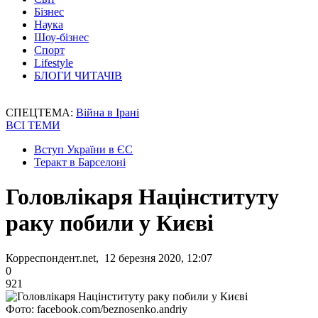
Бізнес
Наука
Шоу-бізнес
Спорт
Lifestyle
БЛОГИ ЧИТАЧІВ
СПЕЦТЕМА:
Війна в Ірані
ВСІ ТЕМИ
Вступ України в ЄС
Теракт в Барселоні
Головлікаря Націнституту
раку побили у Києві
Корреспондент.net, 12 березня 2020, 12:07
0
921
Фото: facebook.com/beznosenko.andriy