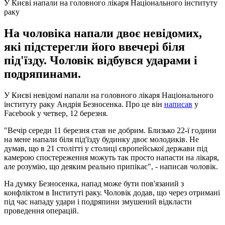
У Києві напали на головного лікаря Національного інституту
раку
На чоловіка напали двоє невідомих,
які підстерегли його ввечері біля
під'їзду. Чоловік відбувся ударами і
подряпинами.
У Києві невідомі напали на головного лікаря Національного
інституту раку Андрія Безносенка. Про це він
написав
у
Facebook у четвер, 12 березня.
"Вечір середи 11 березня став не добрим. Близько 22-ї години
на мене напали біля під'їзду будинку двоє молодиків. Не
думав, що в 21 столітті у столиці європейської держави під
камерою спостереження можуть так просто напасти на лікаря,
але розумію, що деяким реально припікає", - написав чоловік.
На думку Безносенка, напад може бути пов'язаний з
конфліктом в Інституті раку. Чоловік додав, що через отримані
під час нападу удари і подряпини змушений відкласти
проведення операцій.