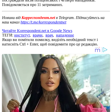
постраждали вісім поліцейських і четверо нападників.
Повідомляється про 11 затриманих.
Новини від
Корреспондент.net
в Telegram. Підписуйтесь на
наш канал
https://t.me/korrespondentnet
Читайте Korrespondent.net в Google News
ТЕГИ:
институт
,
врачи
,
врач
,
нападение
Якщо ви помітили помилку, виділіть необхідний текст і
натисніть Ctrl + Enter, щоб повідомити про це редакцію.