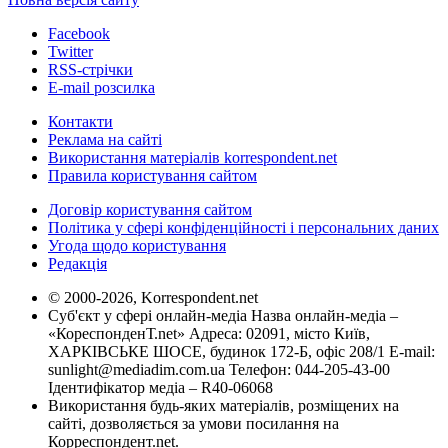
Facebook
Twitter
RSS-стрічки
E-mail розсилка
Контакти
Реклама на сайті
Використання матеріалів korrespondent.net
Правила користування сайтом
Договір користування сайтом
Політика у сфері конфіденційності і персональних даних
Угода щодо користування
Редакція
© 2000-2026, Korrespondent.net
Суб'єкт у сфері онлайн-медіа Назва онлайн-медіа –
«КореспонденТ.net» Адреса: 02091, місто Київ,
ХАРКІВСЬКЕ ШОСЕ, будинок 172-Б, офіс 208/1 E-mail:
sunlight@mediadim.com.ua
Телефон: 044-205-43-00
Ідентифікатор медіа – R40-06068
Використання будь-яких матеріалів, розміщених на
сайті, дозволяється за умови посилання на
Корреспондент.net.