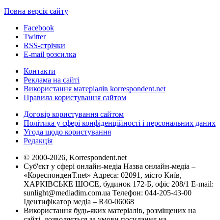
Повна версія сайту
Facebook
Twitter
RSS-стрічки
E-mail розсилка
Контакти
Реклама на сайті
Використання матеріалів korrespondent.net
Правила користування сайтом
Договір користування сайтом
Політика у сфері конфіденційності і персональних даних
Угода щодо користування
Редакція
© 2000-2026, Korrespondent.net
Суб'єкт у сфері онлайн-медіа Назва онлайн-медіа –
«КореспонденТ.net» Адреса: 02091, місто Київ,
ХАРКІВСЬКЕ ШОСЕ, будинок 172-Б, офіс 208/1 E-mail:
sunlight@mediadim.com.ua
Телефон: 044-205-43-00
Ідентифікатор медіа – R40-06068
Використання будь-яких матеріалів, розміщених на
сайті, дозволяється за умови посилання на