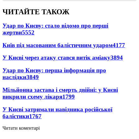
ЧИТАЙТЕ ТАКОЖ
Удар по Києву: стало відомо про перші
жертви
5552
Київ під масованим балістичним ударом
4177
У Києві через атаку стався витік аміаку
3894
Удар по Києву: перша інформація про
наслідки
3849
Мільйонна застава і смерть двійні: у Києві
викрили схему лікаря
1799
У Києві затримали навідника російської
балістики
1767
Читати коментарі