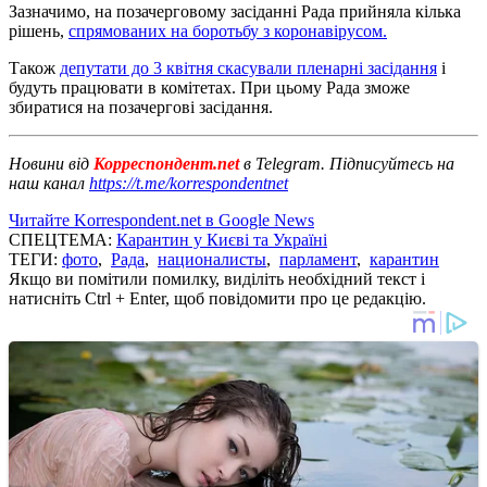
Зазначимо, на позачерговому засіданні Рада прийняла кілька
рішень,
спрямованих на боротьбу з коронавірусом.
Також
депутати до 3 квітня скасували пленарні засідання
і
будуть працювати в комітетах. При цьому Рада зможе
збиратися на позачергові засідання.
Новини від
Корреспондент.net
в Telegram. Підписуйтесь на
наш канал
https://t.me/korrespondentnet
Читайте Korrespondent.net в Google News
СПЕЦТЕМА:
Карантин у Києві та Україні
ТЕГИ:
фото
,
Рада
,
националисты
,
парламент
,
карантин
Якщо ви помітили помилку, виділіть необхідний текст і
натисніть Ctrl + Enter, щоб повідомити про це редакцію.