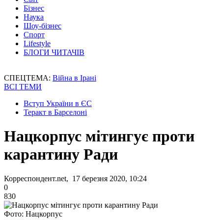
Бізнес
Наука
Шоу-бізнес
Спорт
Lifestyle
БЛОГИ ЧИТАЧІВ
СПЕЦТЕМА:
Війна в Ірані
ВСІ ТЕМИ
Вступ України в ЄС
Теракт в Барселоні
Нацкорпус мітингує проти
карантину Ради
Корреспондент.net, 17 березня 2020, 10:24
0
830
Фото: Нацкорпус