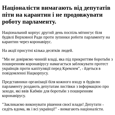
Націоналісти вимагають від депутатів
піти на карантин і не продовжувати
роботу парламенту.
Національний корпус другий день поспіль мітингує біля
будівлі Верховної Ради проти зупинки роботи парламенту на
карантин через коронавірус.
На акції присутні кілька десятків людей.
"Ми не довіряємо чинній владі, яка під прикриттям боротьби з
поширенням коронавірусу намагається заблокувати протест
українців проти капітуляції перед Кремлем", - йдеться в
повідомленні Нацкорпусу.
Представники організації біля кожного входу в будівлю
парламенту роздають депутатам листівки з інформацією про
заходи, які ввів Кабмін для боротьби з поширенням
коронавірусу.
"Закликаємо виконувати рішення своєї влади! Депутати -
сидіть вдома, як і всі українці!" - вимагають націоналісти.