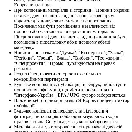
Корреспондент.net.
При копіюванні матеріалів зі сторінки « Новини України
і світу» , для інтернет - видань - обов'язкове пряме
відкрите для пошукових систем гіперпосилання .
Посилання має бути розміщена в незалежності від
повного або часткового використання матеріалів.
Гіперпосилання ( для інтернет - видань) - повинна бути
розміщена в підзаголовку або в першому абзаці
матеріалу.
Новини з позначками "Думка", "Експертиза", "Заява",
"Регіони", "Гроші", "Влада", "Вибори", "Тест-драйв",
"Спецпроекти", "Промо" публікуються на правах
реклами.
Розділ Спецпроекти створюється спільно з
комерційними партнерами.
Будь яке копіювання, публікація, передрук, чи наступне
поширення інформації, що містить посилання на
"Інтерфакс-Україна", EPA / UPG, суворо забороняється.
Власник веб-сторінки в розділі Я-Корреспондент є автор
публікації.
Будь-яке копіювання, передрук та відтворення
фотографічних творів та/або аудіовізуальних творів
правовласника Getty Images - суворо забороняється.
Матеріали сайту korrespondent.net призначені для осіб