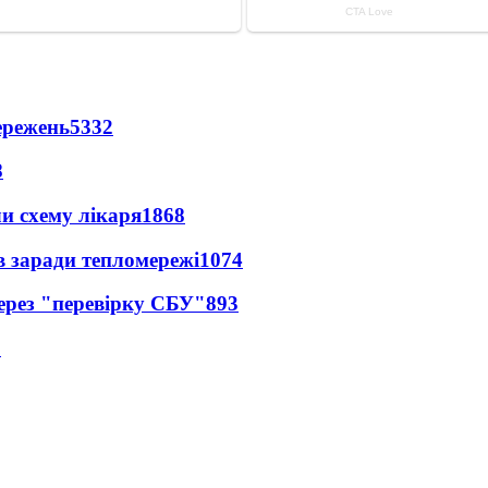
ережень
5332
8
ли схему лікаря
1868
в заради тепломережі
1074
через "перевірку СБУ"
893
1