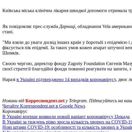
Київська міська клінічна лікарня швидкої допомоги отримала тр
Як повідомляє прес-служба
Дарниці,
обладнання Vela американс
стані.
"Ми взяли до уваги досвід інших країн у боротьбі з епідемією 
фіксується пік епідемії. За таких умов кожен апарат штучної ве
Шимків.
Своєю чергою, директор фонду Zagoriy Foundation Євгенія Мазу
своєї стратегії благодійні фонди повинні реагувати на запити, 
Наразі
в Україні підтверджено 14 випадків коронавірусу
, двоє 
Новини від
Корреспондент.net
у Telegram. Підписуйтесь на на
Читайте Korrespondent.net в Google News
Коронавірус
В Україні вперше виявили новий варіант коронавірусу Цикада
В Україні за тиждень різко зросла кількість хворих на COVID-1
Нові штами COVID-19: особливості та кількість хворих в Украї