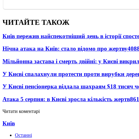
ЧИТАЙТЕ ТАКОЖ
Київ пережив найспекотніший день в історії спост
Нічна атака на Київ: стало відомо про жертву
408
Мільйонна застава і смерть двійні: у Києві викри
У Києві спалахнули протести проти вирубки дере
У Києві пенсіонерка віддала шахраям $18 тисяч 
Атака 5 серпня: в Києві зросла кількість жертв
86
Читати коментарі
Київ
Останні