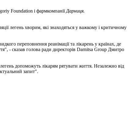
goriy Foundation і фармкомпанії
Дарниця.
яції легень хворим, які знаходяться у важкому і критичному
идкого переповнення реанімації та лікарень у країнах, де
тя", - сказав голова ради директорів Darnitsa Group Дмитро
 легень допоможуть лікарям рятувати життя. Незалежно від
актуальний запит".