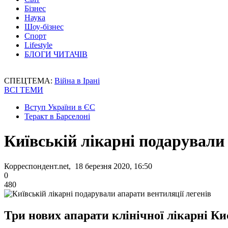
Бізнес
Наука
Шоу-бізнес
Спорт
Lifestyle
БЛОГИ ЧИТАЧІВ
СПЕЦТЕМА:
Війна в Ірані
ВСІ ТЕМИ
Вступ України в ЄС
Теракт в Барселоні
Київській лікарні подарували 
Корреспондент.net, 18 березня 2020, 16:50
0
480
Три нових апарати клінічної лікарні К