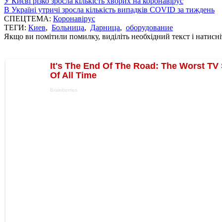
У Києві різко зросла кількість хворих на коронавірус
В Україні утричі зросла кількість випадків COVID за тиждень
СПЕЦТЕМА:
Коронавірус
ТЕГИ:
Киев
,
Больница
,
Дарница
,
оборудование
Якщо ви помітили помилку, виділіть необхідний текст і натисніт