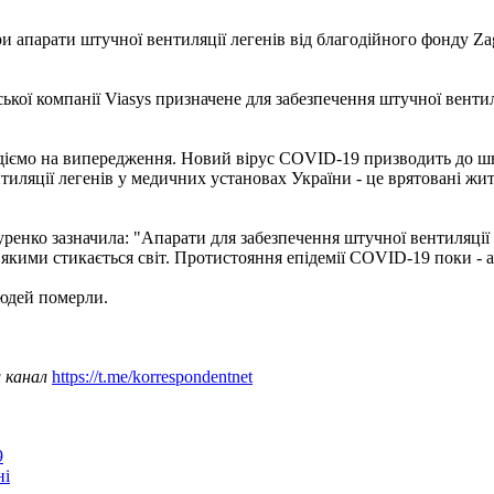
и апарати штучної вентиляції легенів від благодійного фонду Za
ької компанії Viasys призначене для забезпечення штучної вентил
і діємо на випередження. Новий вірус COVID-19 призводить до шв
нтиляції легенів у медичних установах України - це врятовані жит
ренко зазначила: "Апарати для забезпечення штучної вентиляції
з якими стикається світ. Протистояння епідемії COVID-19 поки - 
людей померли.
ш канал
https://t.me/korrespondentnet
9
ні