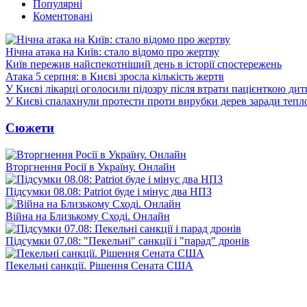
Популярні
Коментовані
Нічна атака на Київ: стало відомо про жертву
Київ пережив найспекотніший день в історії спостережень
Атака 5 серпня: в Києві зросла кількість жертв
У Києві лікарці оголосили підозру після втрати пацієнткою ди
У Києві спалахнули протести проти вирубки дерев заради тепл
Сюжети
Вторгнення Росії в Україну. Онлайн
Підсумки 08.08: Patriot буде і мінус два НПЗ
Війна на Близькому Сході. Онлайн
Підсумки 07.08: "Пекельні" санкції і "парад" дронів
Пекельні санкції. Рішення Сената США