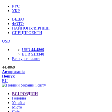
РУС
УКР
ВІДЕО
ФОТО
НАЙПОПУЛЯРНІШІ
СПЕЦПРОЕКТИ
USD
USD
44.4869
EUR
51.3348
Всі курси валют
44.4869
Авторизація
Пошук
RU
ВСІ РОЗДІЛИ
Головна
Україна
Місто
Світ