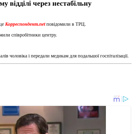
у відділі через нестабільну
це
Корреспондент.net
повідомили в ТРЦ.
омили співробітники центру.
валів чоловіка і передали медикам для подальшої госпіталізації.