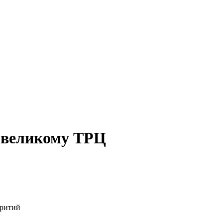
у великому ТРЦ
критий