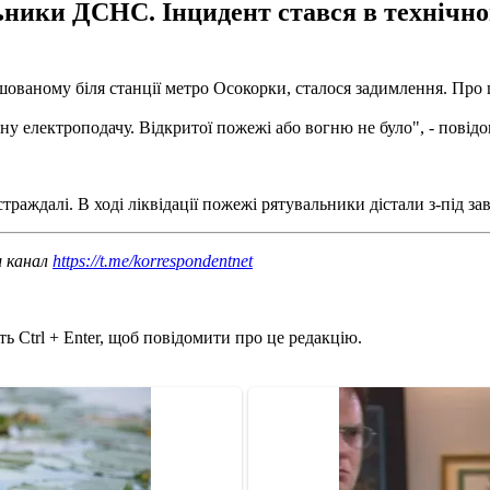
ники ДСНС. Інцидент стався в технічном
ашованому біля станції метро Осокорки, сталося задимлення. Про 
ьну електроподачу. Відкритої пожежі або вогню не було", - повід
остраждалі. В ході ліквідації пожежі рятувальники дістали з-під за
ш канал
https://t.me/korrespondentnet
ь Ctrl + Enter, щоб повідомити про це редакцію.