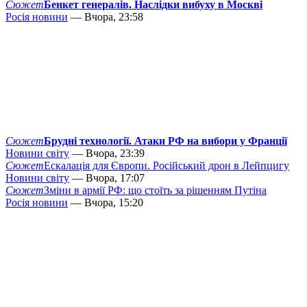
Сюжет
Бенкет генералів. Наслідки вибуху в Москві
Росія новини
— Вчора, 23:58
Сюжет
Брудні технології. Атаки РФ на вибори у Франції
Новини світу
— Вчора, 23:39
Сюжет
Ескалація для Європи. Російський дрон в Лейпцигу
Новини світу
— Вчора, 17:07
Сюжет
Зміни в армії РФ: що стоїть за рішенням Путіна
Росія новини
— Вчора, 15:20