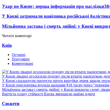
Удар по Києву: перша інформація про наслідки
38
У Києві затримали навідника російської балістик
Мільйонна застава і смерть двійні: у Києві викри
Читати коментарі
Київ
Останні
Популярні
Коментовані
У Києві лікарці оголосили підозру після втрати пацієнткою ди
У Києві спалахнули протести проти вирубки дерев заради тепл
У Києві пенсіонерка віддала шахраям $18 тисяч через "перевір
Мільйонна застава і смерть двійні: у Києві викрили схему лікар
Вартість плану стійкості Києва зменшили майже вдвічі
Сюжети