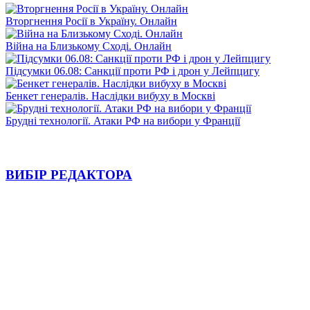
Вторгнення Росії в Україну. Онлайн
Війна на Близькому Сході. Онлайн
Підсумки 06.08: Санкції проти РФ і дрон у Лейпцигу
Бенкет генералів. Наслідки вибуху в Москві
Брудні технології. Атаки РФ на вибори у Франції
ВИБІР РЕДАКТОРА