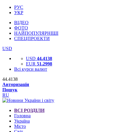
РУС
УКР
ВІДЕО
ФОТО
НАЙПОПУЛЯРНІШІ
СПЕЦПРОЕКТИ
USD
USD
44.4138
EUR
51.2998
Всі курси валют
44.4138
Авторизація
Пошук
RU
ВСІ РОЗДІЛИ
Головна
Україна
Місто
Світ