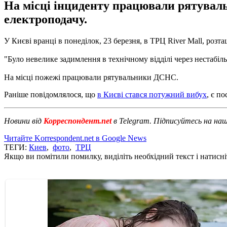
На місці інциденту працювали рятуваль
електроподачу.
У Києві вранці в понеділок, 23 березня, в ТРЦ River Mall, розт
"Було невелике задимлення в технічному відділі через нестабіл
На місці пожежі працювали рятувальники ДСНС.
Раніше повідомлялося, що
в Києві стався потужний вибух
, є п
Новини від
Корреспондент.net
в Telegram. Підписуйтесь на на
Читайте Korrespondent.net в Google News
ТЕГИ:
Киев
,
фото
,
ТРЦ
Якщо ви помітили помилку, виділіть необхідний текст і натисніт