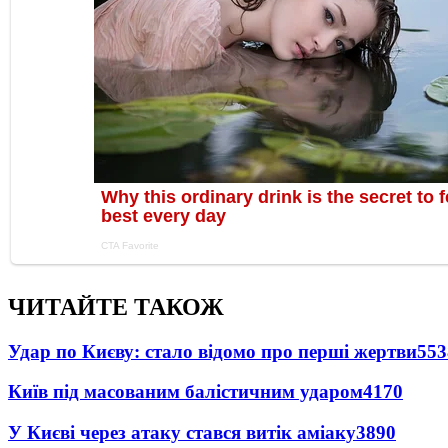
ЧИТАЙТЕ ТАКОЖ
Удар по Києву: стало відомо про перші жертви
553
Київ під масованим балістичним ударом
4170
У Києві через атаку стався витік аміаку
3890