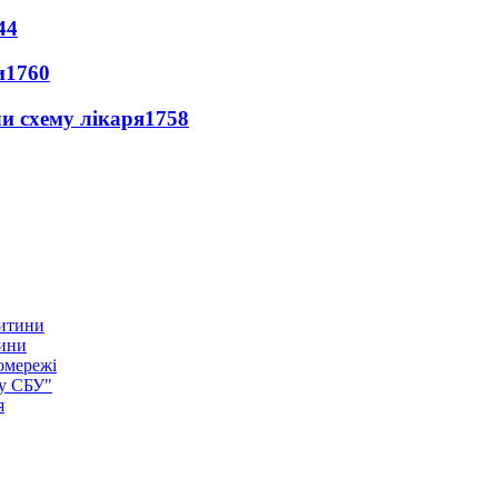
44
и
1760
ли схему лікаря
1758
тини
омережі
ку СБУ"
я