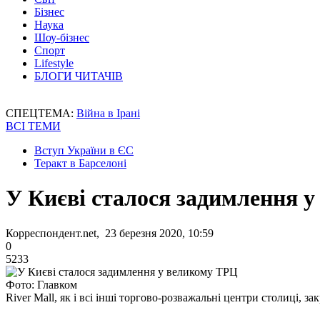
Бізнес
Наука
Шоу-бізнес
Спорт
Lifestyle
БЛОГИ ЧИТАЧІВ
СПЕЦТЕМА:
Війна в Ірані
ВСІ ТЕМИ
Вступ України в ЄС
Теракт в Барселоні
У Києві сталося задимлення 
Корреспондент.net, 23 березня 2020, 10:59
0
5233
Фото: Главком
River Mall, як і всі інші торгово-розважальні центри столиці, за