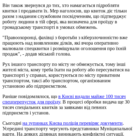
Він також звернувся до тих, хто намагається підробляти
квитки і продавати їх. Мер наголосив, що квиток діє тільки
разом з наданим службовим посвідченням, що підтверджує
роботу людини в тій сфері, яка визначена для проїзду в
громадському транспорті в умовах обмежень.
"Правоохоронці, фахівці з боротьби з кіберзлочинністю вже
працюють над виявленням ділків, які вчора оперативно
малювали спецквитки і розміщували оголошення про їхній
продаж", - додав міський голова.
Рух іншого транспорту по місту не обмежується, тому інші
жителі міста, кому треба їхати на роботу або пересуватися на
транспорті у справах, користуються по місту приватним
транспортом, таксі або транспортом, організованим
установою або підприємством.
Раніше повідомлялося, що
в Києві видали майже 100 тисяч
спецперепусток для проїзду
. В процесі обробки видача ще 30
тисяч спеціальних квитків за заявками від певних
підприємств і установ.
Сьогодні
на зупинках Києва поліція перевіряє документи
.
Усередині транспорту чергують представники Муніципальної
варти. На деяких ділянках виникають конфліктні ситуації.