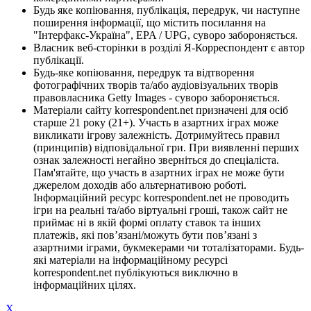
Будь яке копіювання, публікація, передрук, чи наступне
поширення інформації, що містить посилання на
"Інтерфакс-Україна", EPA / UPG, суворо забороняється.
Власник веб-сторінки в розділі Я-Корреспондент є автор
публікації.
Будь-яке копіювання, передрук та відтворення
фотографічних творів та/або аудіовізуальних творів
правовласника Getty Images - суворо забороняється.
Матеріали сайту korrespondent.net призначені для осіб
старше 21 року (21+). Участь в азартних іграх може
викликати ігрову залежність. Дотримуйтесь правил
(принципів) відповідальної гри. При виявленні перших
ознак залежності негайно зверніться до спеціаліста.
Пам'ятайте, що участь в азартних іграх не може бути
джерелом доходів або альтернативою роботі.
Інформаційний ресурс korrespondent.net не проводить
ігри на реальні та/або віртуальні гроші, також сайт не
приймає ні в якій формі оплату ставок та інших
платежів, які пов’язані/можуть бути пов’язані з
азартними іграми, букмекерами чи тоталізаторами. Будь-
які матеріали на інформаційному ресурсі
korrespondent.net публікуються виключно в
інформаційних цілях.
X