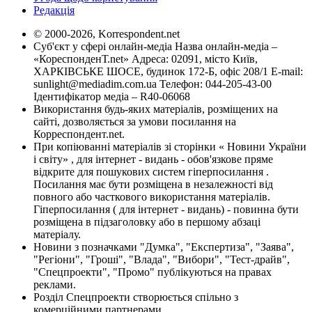
Редакція
© 2000-2026, Korrespondent.net
Суб'єкт у сфері онлайн-медіа Назва онлайн-медіа –
«КореспонденТ.net» Адреса: 02091, місто Київ,
ХАРКІВСЬКЕ ШОСЕ, будинок 172-Б, офіс 208/1 E-mail:
sunlight@mediadim.com.ua
Телефон: 044-205-43-00
Ідентифікатор медіа – R40-06068
Використання будь-яких матеріалів, розміщених на
сайті, дозволяється за умови посилання на
Корреспондент.net.
При копіюванні матеріалів зі сторінки « Новини України
і світу» , для інтернет - видань - обов'язкове пряме
відкрите для пошукових систем гіперпосилання .
Посилання має бути розміщена в незалежності від
повного або часткового використання матеріалів.
Гіперпосилання ( для інтернет - видань) - повинна бути
розміщена в підзаголовку або в першому абзаці
матеріалу.
Новини з позначками "Думка", "Експертиза", "Заява",
"Регіони", "Гроші", "Влада", "Вибори", "Тест-драйв",
"Спецпроекти", "Промо" публікуються на правах
реклами.
Розділ Спецпроекти створюється спільно з
комерційними партнерами.