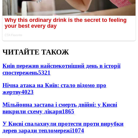
ЧИТАЙТЕ ТАКОЖ
Київ пережив найспекотніший день в історії
спостережень
5321
Нічна атака на Київ: стало відомо про
жертву
4023
Мільйонна застава і смерть двійні: у Києві
викрили схему лікаря
1865
У Києві спалахнули протести проти вирубки
дерев заради тепломережі
1074