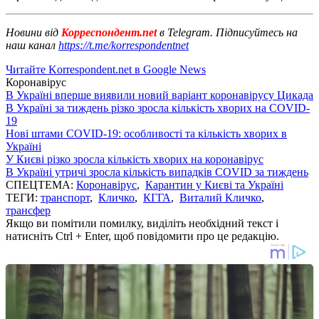
Новини від
Корреспондент.net
в Telegram. Підписуйтесь на
наш канал
https://t.me/korrespondentnet
Читайте Korrespondent.net в Google News
Коронавірус
В Україні вперше виявили новий варіант коронавірусу Цикада
В Україні за тиждень різко зросла кількість хворих на COVID-
19
Нові штами COVID-19: особливості та кількість хворих в
Україні
У Києві різко зросла кількість хворих на коронавірус
В Україні утричі зросла кількість випадків COVID за тиждень
СПЕЦТЕМА:
Коронавірус
,
Карантин у Києві та Україні
ТЕГИ:
транспорт
,
Кличко
,
КГГА
,
Виталий Кличко
,
трансфер
Якщо ви помітили помилку, виділіть необхідний текст і
натисніть Ctrl + Enter, щоб повідомити про це редакцію.