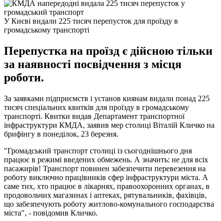
У Києві видали 225 тисяч перепусток для проїзду в
громадському транспорті
Перепустка на проїзд є дійсною тільки
за наявності посвідчення з місця
роботи.
За заявками підприємств і установ киянам видали понад 225
тисяч спеціальних квитків для проїзду в громадському
транспорті. Квитки видав Департамент транспортної
інфраструктури КМДА, заявив мер столиці Віталій Кличко на
брифінгу в понеділок, 23 березня.
"Громадський транспорт столиці із сьогоднішнього дня
працює в режимі введених обмежень. А значить: не для всіх
пасажирів! Транспорт повинен забезпечити перевезення на
роботу виключно працівників сфер інфраструктури міста. А
саме тих, хто працює в лікарнях, правоохоронних органах, в
продовольчих магазинах і аптеках, рятувальників, фахівців,
що забезпечують роботу житлово-комунального господарства
міста", - повідомив Кличко.