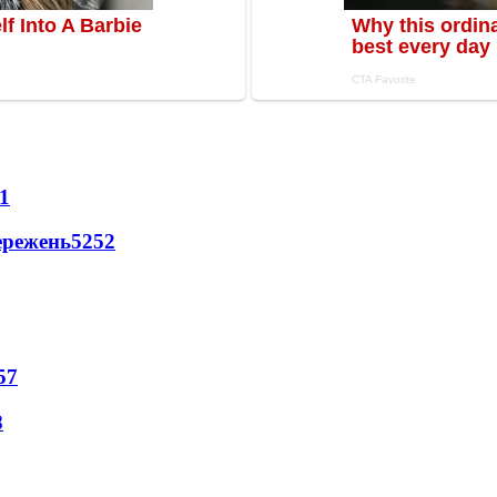
1
ережень
5252
57
8