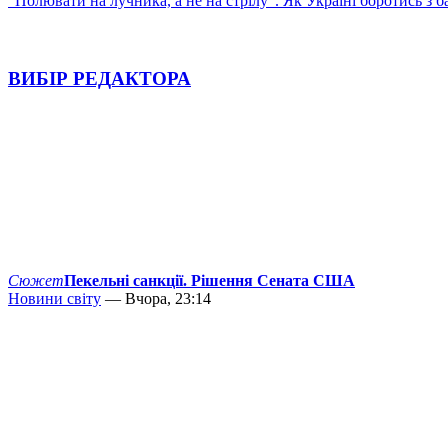
"Полювати на лучника, а не на стрілу". Як Україні боротись з 
ВИБІР РЕДАКТОРА
Сюжет
Пекельні санкції. Рішення Сената США
Новини світу
— Вчора, 23:14