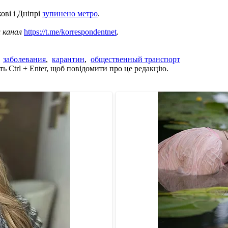
ові і Дніпрі
зупинено метро
.
ш канал
https://t.me/korrespondentnet
.
,
заболевания
,
карантин
,
общественный транспорт
ь Ctrl + Enter, щоб повідомити про це редакцію.