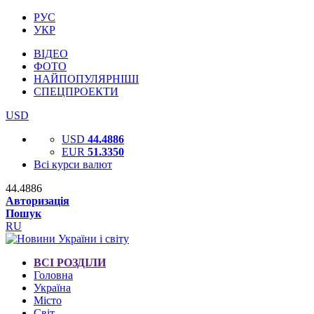
РУС
УКР
ВІДЕО
ФОТО
НАЙПОПУЛЯРНІШІ
СПЕЦПРОЕКТИ
USD
USD
44.4886
EUR
51.3350
Всі курси валют
44.4886
Авторизація
Пошук
RU
ВСІ РОЗДІЛИ
Головна
Україна
Місто
Світ