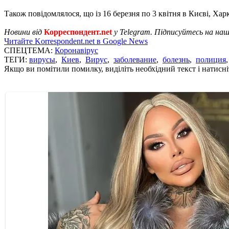
Також повідомлялося, що із 16 березня по 3 квітня в Києві, Харк
Новини від
Корреспондент.net
у Telegram. Підписуйтесь на на
Читайте Korrespondent.net в Google News
СПЕЦТЕМА:
Коронавірус
ТЕГИ:
вирусы
,
Киев
,
Вирус
,
заболевание
,
болезнь
,
полиция
Якщо ви помітили помилку, виділіть необхідний текст і натисніт