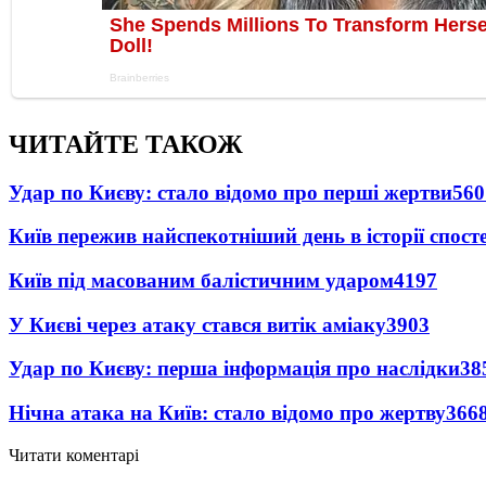
ЧИТАЙТЕ ТАКОЖ
Удар по Києву: стало відомо про перші жертви
560
Київ пережив найспекотніший день в історії спост
Київ під масованим балістичним ударом
4197
У Києві через атаку стався витік аміаку
3903
Удар по Києву: перша інформація про наслідки
38
Нічна атака на Київ: стало відомо про жертву
366
Читати коментарі