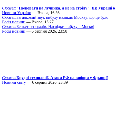
Сюжет
"Полювати на лучника, а не на стрілу". Як Україні 
Новини України
— Вчора, 16:36
Сюжет
Загадковий звук вибуху налякав Москву: що це було
Росія новини
— Вчора, 15:27
Сюжет
Бенкет генералів. Наслідки вибуху в Москві
Росія новини
— 6 серпня 2026, 23:58
Сюжет
Брудні технології. Атаки РФ на вибори у Франції
Новини світу
— 6 серпня 2026, 23:39