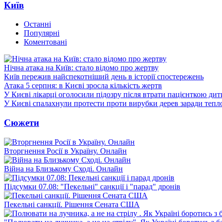
Київ
Останні
Популярні
Коментовані
Нічна атака на Київ: стало відомо про жертву
Київ пережив найспекотніший день в історії спостережень
Атака 5 серпня: в Києві зросла кількість жертв
У Києві лікарці оголосили підозру після втрати пацієнткою ди
У Києві спалахнули протести проти вирубки дерев заради тепл
Сюжети
Вторгнення Росії в Україну. Онлайн
Війна на Близькому Сході. Онлайн
Підсумки 07.08: "Пекельні" санкції і "парад" дронів
Пекельні санкції. Рішення Сената США