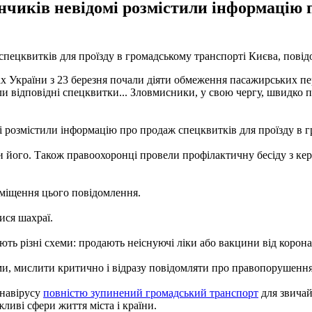
нчиків невідомі розмістили інформацію п
пецквитків для проїзду в громадському транспорті Києва, повідо
стах України з 23 березня почали діяти обмеження пасажирських 
ли відповідні спецквитки... Зловмисники, у свою чергу, швидко 
і розмістили інформацію про продаж спецквитків для проїзду в 
 його. Також правоохоронці провели профілактичну бесіду з кер
озміщення цього повідомлення.
ися шахраї.
 різні схеми: продають неіснуючі ліки або вакцини від коронав
и, мислити критично і відразу повідомляти про правопорушення
онавірусу
повністю зупинений громадський транспорт
для звичай
ливі сфери життя міста і країни.