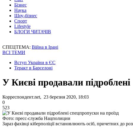
Бізнес
Наука
Шоу-бізнес
Спорт
Lifestyle
БЛОГИ ЧИТАЧІВ
СПЕЦТЕМА:
Війна в Ірані
ВСІ ТЕМИ
Вступ України в ЄС
Теракт в Барселоні
У Києві продавали підроблені
Корреспондент.net, 23 березня 2020, 18:03
0
523
Фото: пресс-служба Нацполиции
Зараз фахівці кіберполіції встановлюють осіб, причетних до р