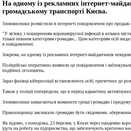
На одному із рекламних інтернет-майда
громадському транспорті Києва.
Зловмисники розмістили в інтернеті повідомлення про продаж с
"У зв'язку з поширенням коронавірусної інфекції в кількох мі
тільки певним категоріям громадян... Цим категоріям осіб вида
в повідомленні.
Зокрема, на одному із рекламних інтернет-майданчиків невідом
Поліцейські оперативно виявили це повідомлення і заблокували
подібних оголошень.
Зараз фахівці кіберполіції встановлюють осіб, причетних до р
Також у поліції попередили, що в період карантину активізувал
Зловмисники намагаються виманити гроші громадян і придумують
Правоохоронці закликали громадян бути свідомими, обережним
Як відомо, з понеділка, 23 березня, у Києві через пандемію кор
їдуть на роботу на підприємства, що забезпечують критично важ