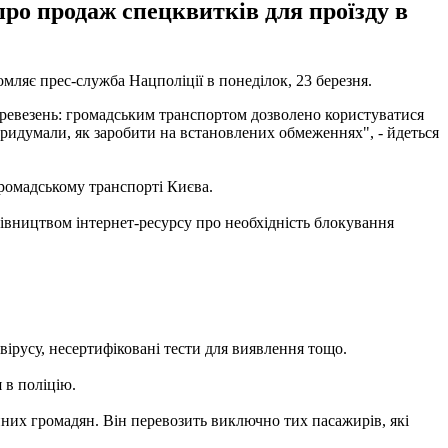
ро продаж спецквитків для проїзду в
мляє прес-служба Нацполіції в понеділок, 23 березня.
перевезень: громадським транспортом дозволено користуватися
придумали, як заробити на встановлених обмеженнях", - йдеться
громадському транспорті Києва.
івництвом інтернет-ресурсу про необхідність блокування
ірусу, несертифіковані тести для виявлення тощо.
 в поліцію.
них громадян. Він перевозить виключно тих пасажирів, які