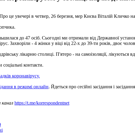
 Про це увечері в четвер, 26 березня, мер Києва Віталій Кличко н
лопчика.
більшилася до 47 осіб. Сьогодні ми отримали від Державної уст
 Захворіли - 4 жінки у віці від 22-х до 39-ти років, двоє чолові
рівську лікарню столиці. П'ятеро - на самоізоляції, лікуються вд
 соціальні контакти.
адків коронавірусу.
ідання в режимі онлайн
. Йдеться про сесійні засідання і засідання
ш канал
https://t.me/korrespondentnet
9
ні