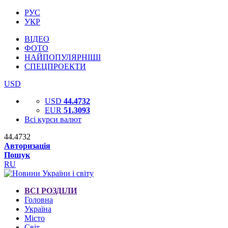
РУС
УКР
ВІДЕО
ФОТО
НАЙПОПУЛЯРНІШІ
СПЕЦПРОЕКТИ
USD
USD
44.4732
EUR
51.3093
Всі курси валют
44.4732
Авторизація
Пошук
RU
ВСІ РОЗДІЛИ
Головна
Україна
Місто
Світ