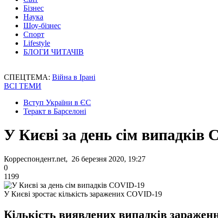
Бізнес
Наука
Шоу-бізнес
Спорт
Lifestyle
БЛОГИ ЧИТАЧІВ
СПЕЦТЕМА:
Війна в Ірані
ВСІ ТЕМИ
Вступ України в ЄС
Теракт в Барселоні
У Києві за день сім випадків
Корреспондент.net, 26 березня 2020, 19:27
0
1199
У Києві зростає кількість заражених COVID-19
Кількість виявлених випадків зараження