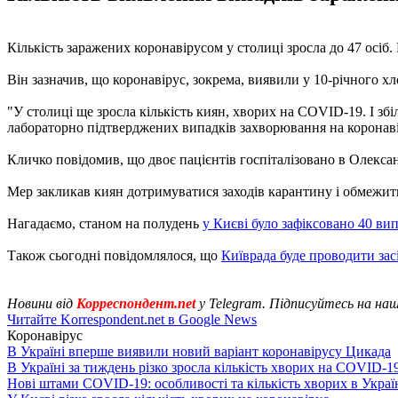
Кількість заражених коронавірусом у столиці зросла до 47 осіб.
Він зазначив, що коронавірус, зокрема, виявили у 10-річного х
"У столиці ще зросла кількість киян, хворих на COVID-19. І з
лабораторно підтверджених випадків захворювання на коронавірус.
Кличко повідомив, що двоє пацієнтів госпіталізовано в Олександ
Мер закликав киян дотримуватися заходів карантину і обмежити
Нагадаємо, станом на полудень
у Києві було зафіксовано 40 вип
Також сьогодні повідомлялося, що
Київрада буде проводити зас
Новини від
Корреспондент.net
у Telegram. Підписуйтесь на на
Читайте Korrespondent.net в Google News
Коронавірус
В Україні вперше виявили новий варіант коронавірусу Цикада
В Україні за тиждень різко зросла кількість хворих на COVID-1
Нові штами COVID-19: особливості та кількість хворих в Украї