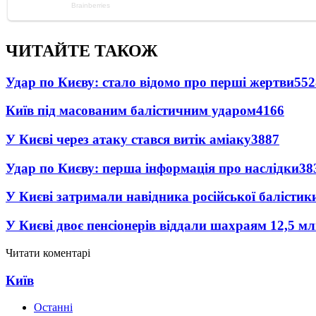
ЧИТАЙТЕ ТАКОЖ
Удар по Києву: стало відомо про перші жертви
552
Київ під масованим балістичним ударом
4166
У Києві через атаку стався витік аміаку
3887
Удар по Києву: перша інформація про наслідки
38
У Києві затримали навідника російської балістик
У Києві двоє пенсіонерів віддали шахраям 12,5 м
Читати коментарі
Київ
Останні