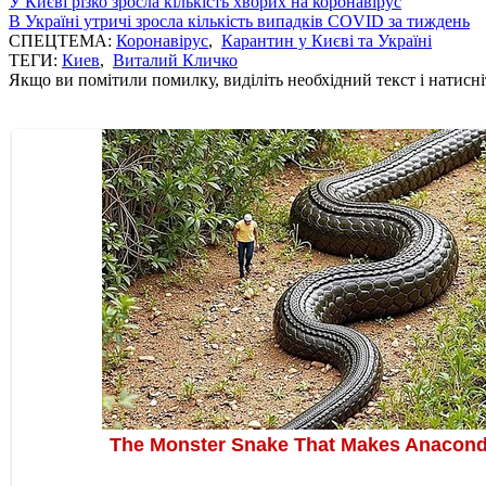
У Києві різко зросла кількість хворих на коронавірус
В Україні утричі зросла кількість випадків COVID за тиждень
СПЕЦТЕМА:
Коронавірус
,
Карантин у Києві та Україні
ТЕГИ:
Киев
,
Виталий Кличко
Якщо ви помітили помилку, виділіть необхідний текст і натисніт