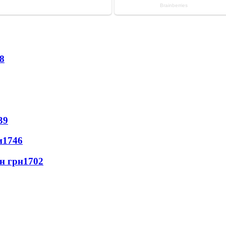
8
39
и
1746
лн грн
1702