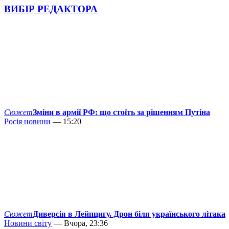
ВИБІР РЕДАКТОРА
Сюжет
Зміни в армії РФ: що стоїть за рішенням Путіна
Росія новини
— 15:20
Сюжет
Диверсія в Лейпцигу. Дрон біля українського літака
Новини світу
— Вчора, 23:36