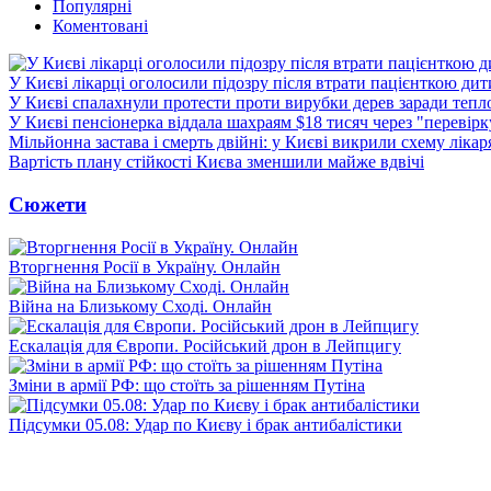
Популярні
Коментовані
У Києві лікарці оголосили підозру після втрати пацієнткою ди
У Києві спалахнули протести проти вирубки дерев заради тепл
У Києві пенсіонерка віддала шахраям $18 тисяч через "перевір
Мільйонна застава і смерть двійні: у Києві викрили схему лікар
Вартість плану стійкості Києва зменшили майже вдвічі
Сюжети
Вторгнення Росії в Україну. Онлайн
Війна на Близькому Сході. Онлайн
Ескалація для Європи. Російський дрон в Лейпцигу
Зміни в армії РФ: що стоїть за рішенням Путіна
Підсумки 05.08: Удар по Києву і брак антибалістики