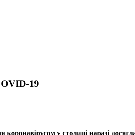
 COVID-19
 коронавірусом у столиці наразі досягла