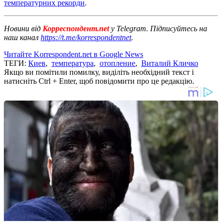
температурних рекорди
.
Новини від
Корреспондент.net
у Telegram. Підписуйтесь на
наш канал
https://t.me/korrespondentnet
.
Читайте Korrespondent.net в Google News
ТЕГИ:
Киев
,
температура
,
отопление
,
Виталий Кличко
Якщо ви помітили помилку, виділіть необхідний текст і
натисніть Ctrl + Enter, щоб повідомити про це редакцію.