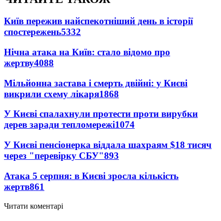
Київ пережив найспекотніший день в історії
спостережень
5332
Нічна атака на Київ: стало відомо про
жертву
4088
Мільйонна застава і смерть двійні: у Києві
викрили схему лікаря
1868
У Києві спалахнули протести проти вирубки
дерев заради тепломережі
1074
У Києві пенсіонерка віддала шахраям $18 тисяч
через "перевірку СБУ"
893
Атака 5 серпня: в Києві зросла кількість
жертв
861
Читати коментарі