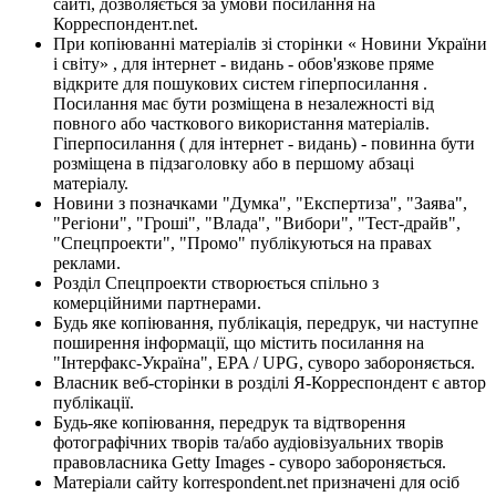
сайті, дозволяється за умови посилання на
Корреспондент.net.
При копіюванні матеріалів зі сторінки « Новини України
і світу» , для інтернет - видань - обов'язкове пряме
відкрите для пошукових систем гіперпосилання .
Посилання має бути розміщена в незалежності від
повного або часткового використання матеріалів.
Гіперпосилання ( для інтернет - видань) - повинна бути
розміщена в підзаголовку або в першому абзаці
матеріалу.
Новини з позначками "Думка", "Експертиза", "Заява",
"Регіони", "Гроші", "Влада", "Вибори", "Тест-драйв",
"Спецпроекти", "Промо" публікуються на правах
реклами.
Розділ Спецпроекти створюється спільно з
комерційними партнерами.
Будь яке копіювання, публікація, передрук, чи наступне
поширення інформації, що містить посилання на
"Інтерфакс-Україна", EPA / UPG, суворо забороняється.
Власник веб-сторінки в розділі Я-Корреспондент є автор
публікації.
Будь-яке копіювання, передрук та відтворення
фотографічних творів та/або аудіовізуальних творів
правовласника Getty Images - суворо забороняється.
Матеріали сайту korrespondent.net призначені для осіб