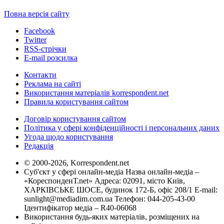
Повна версія сайту
Facebook
Twitter
RSS-стрічки
E-mail розсилка
Контакти
Реклама на сайті
Використання матеріалів korrespondent.net
Правила користування сайтом
Договір користування сайтом
Політика у сфері конфіденційності і персональних даних
Угода щодо користування
Редакція
© 2000-2026, Korrespondent.net
Суб'єкт у сфері онлайн-медіа Назва онлайн-медіа –
«КореспонденТ.net» Адреса: 02091, місто Київ,
ХАРКІВСЬКЕ ШОСЕ, будинок 172-Б, офіс 208/1 E-mail:
sunlight@mediadim.com.ua
Телефон: 044-205-43-00
Ідентифікатор медіа – R40-06068
Використання будь-яких матеріалів, розміщених на