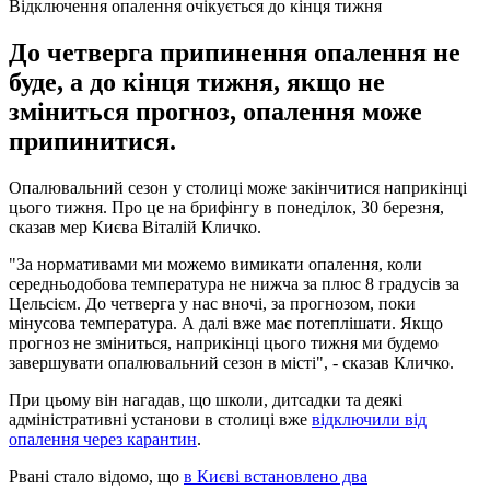
Відключення опалення очікується до кінця тижня
До четверга припинення опалення не
буде, а до кінця тижня, якщо не
зміниться прогноз, опалення може
припинитися.
Опалювальний сезон у столиці може закінчитися наприкінці
цього тижня. Про це на брифінгу в понеділок, 30 березня,
сказав мер Києва Віталій Кличко.
"За нормативами ми можемо вимикати опалення, коли
середньодобова температура не нижча за плюс 8 градусів за
Цельсієм. До четверга у нас вночі, за прогнозом, поки
мінусова температура. А далі вже має потеплішати. Якщо
прогноз не зміниться, наприкінці цього тижня ми будемо
завершувати опалювальний сезон в місті", - сказав Кличко.
При цьому він нагадав, що школи, дитсадки та деякі
адміністративні установи в столиці вже
відключили від
опалення через карантин
.
Рвані стало відомо, що
в Києві встановлено два