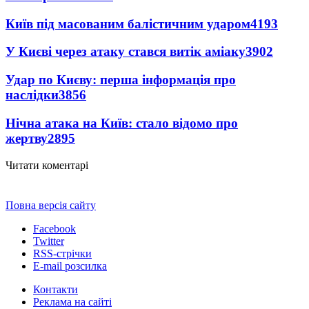
Київ під масованим балістичним ударом
4193
У Києві через атаку стався витік аміаку
3902
Удар по Києву: перша інформація про
наслідки
3856
Нічна атака на Київ: стало відомо про
жертву
2895
Читати коментарі
Повна версія сайту
Facebook
Twitter
RSS-стрічки
E-mail розсилка
Контакти
Реклама на сайті