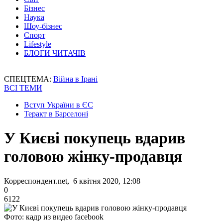
Бізнес
Наука
Шоу-бізнес
Спорт
Lifestyle
БЛОГИ ЧИТАЧІВ
СПЕЦТЕМА:
Війна в Ірані
ВСІ ТЕМИ
Вступ України в ЄС
Теракт в Барселоні
У Києві покупець вдарив
головою жінку-продавця
Корреспондент.net, 6 квітня 2020, 12:08
0
6122
Фото: кадр из видео facebook