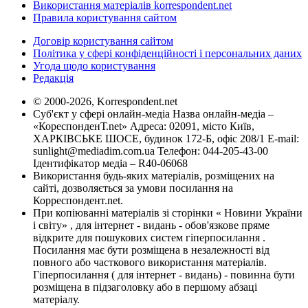
Використання матеріалів korrespondent.net
Правила користування сайтом
Договір користування сайтом
Політика у сфері конфіденційності і персональних даних
Угода щодо користування
Редакція
© 2000-2026, Korrespondent.net
Суб'єкт у сфері онлайн-медіа Назва онлайн-медіа –
«КореспонденТ.net» Адреса: 02091, місто Київ,
ХАРКІВСЬКЕ ШОСЕ, будинок 172-Б, офіс 208/1 E-mail:
sunlight@mediadim.com.ua
Телефон: 044-205-43-00
Ідентифікатор медіа – R40-06068
Використання будь-яких матеріалів, розміщених на
сайті, дозволяється за умови посилання на
Корреспондент.net.
При копіюванні матеріалів зі сторінки « Новини України
і світу» , для інтернет - видань - обов'язкове пряме
відкрите для пошукових систем гіперпосилання .
Посилання має бути розміщена в незалежності від
повного або часткового використання матеріалів.
Гіперпосилання ( для інтернет - видань) - повинна бути
розміщена в підзаголовку або в першому абзаці
матеріалу.