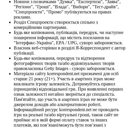
Новини з позначками "Думка", "Експертиза", "Заява",
"Регіони", "Гроші", "Влада", "Вибори", "Тест-драйв",
"Спецпроекти", "Промо" публікуються на правах
реклами.
Розділ Спецпроекти створюється спільно з
комерційними партнерами.
Будь яке копіювання, публікація, передрук, чи наступне
поширення інформації, що містить посилання на
"Інтерфакс-Україна", EPA / UPG, суворо забороняється.
Власник веб-сторінки в розділі Я-Корреспондент є автор
публікації.
Будь-яке копіювання, передрук та відтворення
фотографічних творів та/або аудіовізуальних творів
правовласника Getty Images - суворо забороняється.
Матеріали сайту korrespondent.net призначені для осіб
старше 21 року (21+). Участь в азартних іграх може
викликати ігрову залежність. Дотримуйтесь правил
(принципів) відповідальної гри. При виявленні перших
ознак залежності негайно зверніться до спеціаліста.
Пам'ятайте, що участь в азартних іграх не може бути
джерелом доходів або альтернативою роботі.
Інформаційний ресурс korrespondent.net не проводить
ігри на реальні та/або віртуальні гроші, також сайт не
приймає ні в якій формі оплату ставок та інших
платежів, які пов’язані/можуть бути пов’язані з