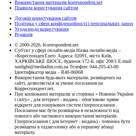
Використання матеріалів korrespondent.net
Правила користування сайтом
Договір користування сайтом
Політика у сфері конфіденційності і персональних даних
Угода щодо користування
Редакція
© 2000-2026, Korrespondent.net
Суб'єкт у сфері онлайн-медіа Назва онлайн-медіа –
«КореспонденТ.net» Адреса: 02091, місто Київ,
ХАРКІВСЬКЕ ШОСЕ, будинок 172-Б, офіс 208/1 E-mail:
sunlight@mediadim.com.ua
Телефон: 044-205-43-00
Ідентифікатор медіа – R40-06068
Використання будь-яких матеріалів, розміщених на
сайті, дозволяється за умови посилання на
Корреспондент.net.
При копіюванні матеріалів зі сторінки « Новини України
і світу» , для інтернет - видань - обов'язкове пряме
відкрите для пошукових систем гіперпосилання .
Посилання має бути розміщена в незалежності від
повного або часткового використання матеріалів.
Гіперпосилання ( для інтернет - видань) - повинна бути
розміщена в підзаголовку або в першому абзаці
матеріалу.