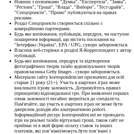
Новини з позначками "Думка", "Експертиза", "Заява",
"Регіони", "Гроші", "Влада", "Вибори", "Тест-драйв",
"Спецпроекти", "Промо" публікуються на правах
реклами.
Розділ Спецпроекти створюється спільно з
комерційними партнерами.
Будь яке копіювання, публікація, передрук, чи наступне
поширення інформації, що містить посилання на
"Інтерфакс-Україна", EPA / UPG, суворо забороняється.
Власник веб-сторінки в розділі Я-Корреспондент є автор
публікації.
Будь-яке копіювання, передрук та відтворення
фотографічних творів та/або аудіовізуальних творів
правовласника Getty Images - суворо забороняється.
Матеріали сайту korrespondent.net призначені для осіб
старше 21 року (21+). Участь в азартних іграх може
викликати ігрову залежність. Дотримуйтесь правил
(принципів) відповідальної гри. При виявленні перших
ознак залежності негайно зверніться до спеціаліста.
Пам'ятайте, що участь в азартних іграх не може бути
джерелом доходів або альтернативою роботі.
Інформаційний ресурс korrespondent.net не проводить
ігри на реальні та/або віртуальні гроші, також сайт не
приймає ні в якій формі оплату ставок та інших
платежів, які пов’язані/можуть бути пов’язані з