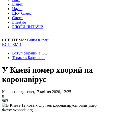
Бізнес
Наука
Шоу-бізнес
Спорт
Lifestyle
БЛОГИ ЧИТАЧІВ
СПЕЦТЕМА:
Війна в Ірані
ВСІ ТЕМИ
Вступ України в ЄС
Теракт в Барселоні
У Києві помер хворий на
коронавірус
Корреспондент.net, 7 квітня 2020, 12:25
0
903
Фото: svoboda.org