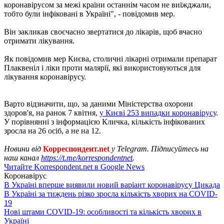
коронавірусом за межі країни останнім часом не виїжджали,
тобто були інфіковані в Україні", - повідомив мер.
Він закликав своєчасно звертатися до лікарів, щоб вчасно
отримати лікування.
Як повідомив мер Києва, столичні лікарні отримали препарат
Плаквеніл і ліки проти малярії, які використовуються для
лікування коронавірусу.
Варто відзначити, що, за даними Міністерства охорони
здоров'я, на ранок 7 квітня,
у Києві 253 випадки коронавірусу
.
У порівнянні з інформацією Кличка, кількість інфікованих
зросла на 26 осіб, а не на 12.
Новини від
Корреспондент.net
у Telegram. Підписуйтесь на
наш канал
https://t.me/korrespondentnet
.
Читайте Korrespondent.net в Google News
Коронавірус
В Україні вперше виявили новий варіант коронавірусу Цикада
В Україні за тиждень різко зросла кількість хворих на COVID-
19
Нові штами COVID-19: особливості та кількість хворих в
Україні