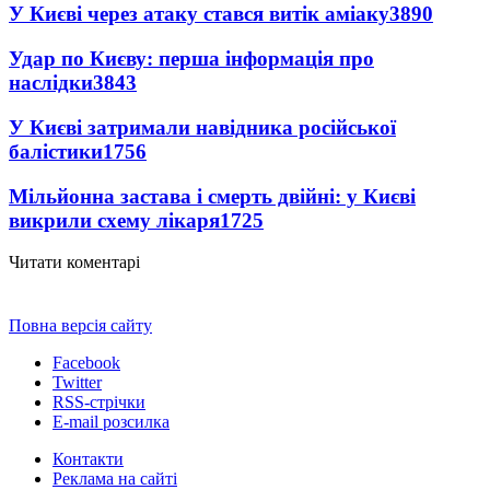
У Києві через атаку стався витік аміаку
3890
Удар по Києву: перша інформація про
наслідки
3843
У Києві затримали навідника російської
балістики
1756
Мільйонна застава і смерть двійні: у Києві
викрили схему лікаря
1725
Читати коментарі
Повна версія сайту
Facebook
Twitter
RSS-стрічки
E-mail розсилка
Контакти
Реклама на сайті