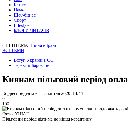
Бізнес
Наука
Шоу-бізнес
Спорт
Lifestyle
БЛОГИ ЧИТАЧІВ
СПЕЦТЕМА:
Війна в Ірані
ВСІ ТЕМИ
Вступ України в ЄС
Теракт в Барселоні
Киянам пільговий період опл
Корреспондент.net, 13 квітня 2020, 14:44
0
150
Фото: УНІАН
Пільговий період діятиме до кінця карантину