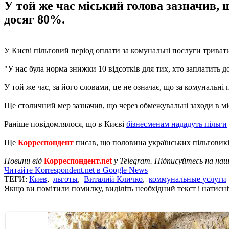
У той же час міський голова зазначив, 
досяг 80%.
У Києві пільговий період оплати за комунальні послуги тривати
"У нас була норма знижки 10 відсотків для тих, хто заплатить до
У той же час, за його словами, це не означає, що за комунальні 
Ще столичний мер зазначив, що через обмежувальні заходи в міс
Раніше повідомлялося, що в Києві
бізнесменам нададуть пільги
Ще
Корреспондент
писав, що половина українських пільговик
Новини від
Корреспондент.net
у Telegram. Підписуйтесь на на
Читайте Korrespondent.net в Google News
ТЕГИ:
Киев
,
льготы
,
Виталий Кличко
,
коммунальные услуги
Якщо ви помітили помилку, виділіть необхідний текст і натисніт