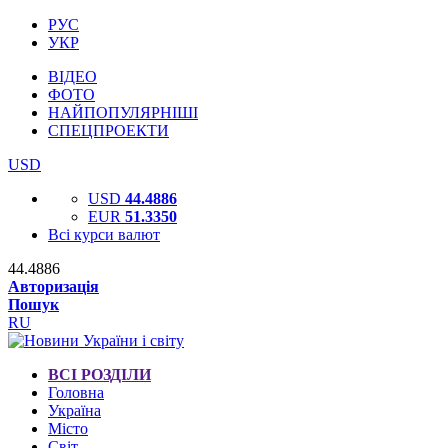
РУС
УКР
ВІДЕО
ФОТО
НАЙПОПУЛЯРНІШІ
СПЕЦПРОЕКТИ
USD
USD
44.4886
EUR
51.3350
Всі курси валют
44.4886
Авторизація
Пошук
RU
ВСІ РОЗДІЛИ
Головна
Україна
Місто
Світ