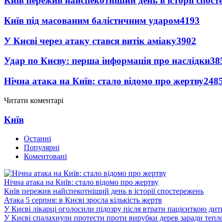
Київ пережив найспекотніший день в історії спост
Київ під масованим балістичним ударом
4193
У Києві через атаку стався витік аміаку
3902
Удар по Києву: перша інформація про наслідки
38
Нічна атака на Київ: стало відомо про жертву
248
Читати коментарі
Київ
Останні
Популярні
Коментовані
Нічна атака на Київ: стало відомо про жертву
Київ пережив найспекотніший день в історії спостережень
Атака 5 серпня: в Києві зросла кількість жертв
У Києві лікарці оголосили підозру після втрати пацієнткою ди
У Києві спалахнули протести проти вирубки дерев заради тепл