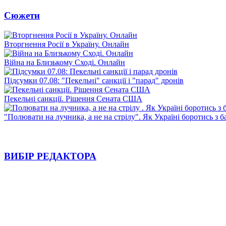
Сюжети
Вторгнення Росії в Україну. Онлайн
Війна на Близькому Сході. Онлайн
Підсумки 07.08: "Пекельні" санкції і "парад" дронів
Пекельні санкції. Рішення Сената США
"Полювати на лучника, а не на стрілу". Як Україні боротись з 
ВИБІР РЕДАКТОРА