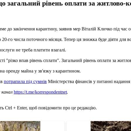
що загальний рівень оплати за житлово-к
ме до закінчення карантину, заявив мер Віталій Кличко під час 
 20-го числа поточного місяця. Тепер ця знижка буде діяти для всі
послуги не треба платити взагалі.
ті "різко впав рівень сплати". Загальний рівень оплати за житло
на оренду майна у зв'язку з карантином.
ів
потрапила під сумнів
Міністерства фінансів у питанні надання
ш канал
https://t.me/korrespondentnet
.
ь Ctrl + Enter, щоб повідомити про це редакцію.