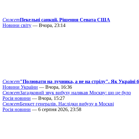
Сюжет
Пекельні санкції. Рішення Сената США
Новини світу
— Вчора, 23:14
Сюжет
"Полювати на лучника, а не на стрілу". Як Україні 
Новини України
— Вчора, 16:36
Сюжет
Загадковий звук вибуху налякав Москву: що це було
Росія новини
— Вчора, 15:27
Сюжет
Бенкет генералів. Наслідки вибуху в Москві
Росія новини
— 6 серпня 2026, 23:58