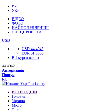
РУС
УКР
ВІДЕО
ФОТО
НАЙПОПУЛЯРНІШІ
СПЕЦПРОЕКТИ
USD
USD
44.4942
EUR
51.3366
Всі курси валют
44.4942
Авторизація
Пошук
RU
ВСІ РОЗДІЛИ
Головна
Україна
Місто
Світ