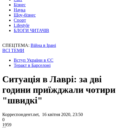
Бізнес
Наука
Шоу-бізнес
Спорт
Lifestyle
БЛОГИ ЧИТАЧІВ
СПЕЦТЕМА:
Війна в Ірані
ВСІ ТЕМИ
Вступ України в ЄС
Теракт в Барселоні
Ситуація в Лаврі: за дві
години приїжджали чотири
"швидкі"
Корреспондент.net, 16 квітня 2020, 23:50
0
1959