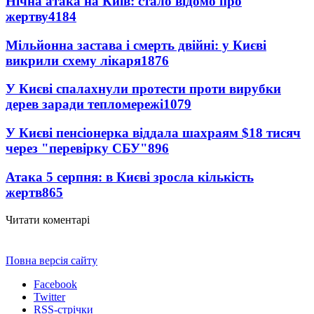
Нічна атака на Київ: стало відомо про
жертву
4184
Мільйонна застава і смерть двійні: у Києві
викрили схему лікаря
1876
У Києві спалахнули протести проти вирубки
дерев заради тепломережі
1079
У Києві пенсіонерка віддала шахраям $18 тисяч
через "перевірку СБУ"
896
Атака 5 серпня: в Києві зросла кількість
жертв
865
Читати коментарі
Повна версія сайту
Facebook
Twitter
RSS-стрічки