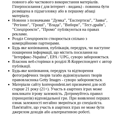
повного або часткового використання матеріалів.
Гіперпосилання ( для інтернет - видань) - повинна бути
розміщена в підзаголовку або в першому абзаці
матеріалу.
Новини з позначками "Думка", "Експертиза", "Заява",
"Регіони", "Гроші", "Влада", "Вибори", "Тест-драйв",
"Спецпроекти", "Промо" публікуються на правах
реклами.
Розділ Спецпроекти створюється спільно з
комерційними партнерами.
Будь яке копіювання, публікація, передрук, чи наступне
поширення інформації, що містить посилання на
"Інтерфакс-Україна", EPA / UPG, суворо забороняється.
Власник веб-сторінки в розділі Я-Корреспондент є автор
публікації.
Будь-яке копіювання, передрук та відтворення
фотографічних творів та/або аудіовізуальних творів
правовласника Getty Images - суворо забороняється.
Матеріали сайту korrespondent.net призначені для осіб
старше 21 року (21+). Участь в азартних іграх може
викликати ігрову залежність. Дотримуйтесь правил
(принципів) відповідальної гри. При виявленні перших
ознак залежності негайно зверніться до спеціаліста.
Пам'ятайте, що участь в азартних іграх не може бути
джерелом доходів або альтернативою роботі.