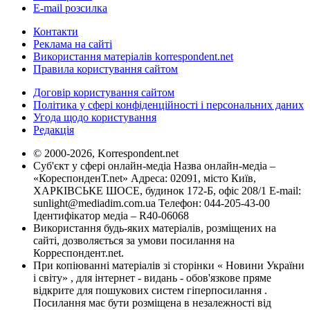
E-mail розсилка
Контакти
Реклама на сайті
Використання матеріалів korrespondent.net
Правила користування сайтом
Договір користування сайтом
Політика у сфері конфіденційності і персональних даних
Угода щодо користування
Редакція
© 2000-2026, Korrespondent.net
Суб'єкт у сфері онлайн-медіа Назва онлайн-медіа –
«КореспонденТ.net» Адреса: 02091, місто Київ,
ХАРКІВСЬКЕ ШОСЕ, будинок 172-Б, офіс 208/1 E-mail:
sunlight@mediadim.com.ua
Телефон: 044-205-43-00
Ідентифікатор медіа – R40-06068
Використання будь-яких матеріалів, розміщених на
сайті, дозволяється за умови посилання на
Корреспондент.net.
При копіюванні матеріалів зі сторінки « Новини України
і світу» , для інтернет - видань - обов'язкове пряме
відкрите для пошукових систем гіперпосилання .
Посилання має бути розміщена в незалежності від