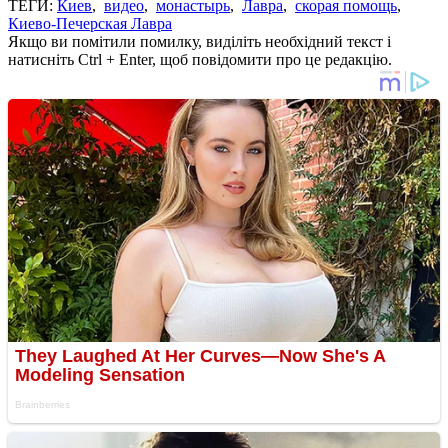
ТЕГИ:
Киев
,
видео
,
монастырь
,
Лавра
,
скорая помощь
,
Киево-Печерская Лавра
Якщо ви помітили помилку, виділіть необхідний текст і
натисніть Ctrl + Enter, щоб повідомити про це редакцію.