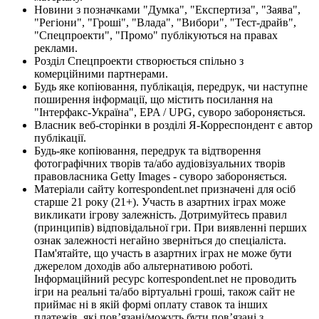
Новини з позначками "Думка", "Експертиза", "Заява",
"Регіони", "Гроші", "Влада", "Вибори", "Тест-драйв",
"Спецпроекти", "Промо" публікуються на правах
реклами.
Розділ Спецпроекти створюється спільно з
комерційними партнерами.
Будь яке копіювання, публікація, передрук, чи наступне
поширення інформації, що містить посилання на
"Інтерфакс-Україна", EPA / UPG, суворо забороняється.
Власник веб-сторінки в розділі Я-Корреспондент є автор
публікації.
Будь-яке копіювання, передрук та відтворення
фотографічних творів та/або аудіовізуальних творів
правовласника Getty Images - суворо забороняється.
Матеріали сайту korrespondent.net призначені для осіб
старше 21 року (21+). Участь в азартних іграх може
викликати ігрову залежність. Дотримуйтесь правил
(принципів) відповідальної гри. При виявленні перших
ознак залежності негайно зверніться до спеціаліста.
Пам'ятайте, що участь в азартних іграх не може бути
джерелом доходів або альтернативою роботі.
Інформаційний ресурс korrespondent.net не проводить
ігри на реальні та/або віртуальні гроші, також сайт не
приймає ні в якій формі оплату ставок та інших
платежів, які пов’язані/можуть бути пов’язані з