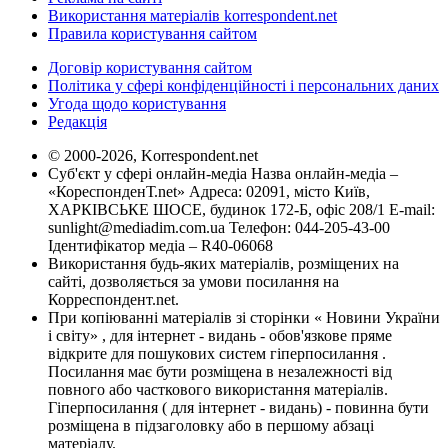
Використання матеріалів korrespondent.net
Правила користування сайтом
Договір користування сайтом
Політика у сфері конфіденційності і персональних даних
Угода щодо користування
Редакція
© 2000-2026, Korrespondent.net
Суб'єкт у сфері онлайн-медіа Назва онлайн-медіа –
«КореспонденТ.net» Адреса: 02091, місто Київ,
ХАРКІВСЬКЕ ШОСЕ, будинок 172-Б, офіс 208/1 E-mail:
sunlight@mediadim.com.ua
Телефон: 044-205-43-00
Ідентифікатор медіа – R40-06068
Використання будь-яких матеріалів, розміщених на
сайті, дозволяється за умови посилання на
Корреспондент.net.
При копіюванні матеріалів зі сторінки « Новини України
і світу» , для інтернет - видань - обов'язкове пряме
відкрите для пошукових систем гіперпосилання .
Посилання має бути розміщена в незалежності від
повного або часткового використання матеріалів.
Гіперпосилання ( для інтернет - видань) - повинна бути
розміщена в підзаголовку або в першому абзаці
матеріалу.