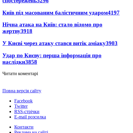
спостережень
5296
Київ під масованим балістичним ударом
4197
Нічна атака на Київ: стало відомо про
жертву
3918
У Києві через атаку стався витік аміаку
3903
Удар по Києву: перша інформація про
наслідки
3858
Читати коментарі
Повна версія сайту
Facebook
Twitter
RSS-стрічки
E-mail розсилка
Контакти
Реклама на сайті