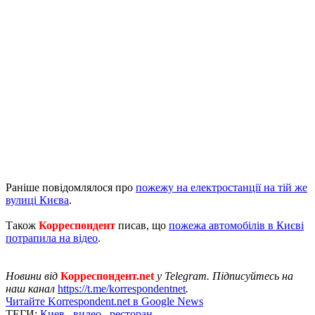
Раніше повідомлялося про
пожежу на електростанції на тій же
вулиці Києва
.
Також
Корреспондент
писав, що
пожежа автомобілів в Києві
потрапила на відео
.
Новини від
Корреспондент.net
у Telegram. Підписуйтесь на
наш канал
https://t.me/korrespondentnet
.
Читайте Korrespondent.net в Google News
ТЕГИ:
Киев
,
видео
,
ресторан