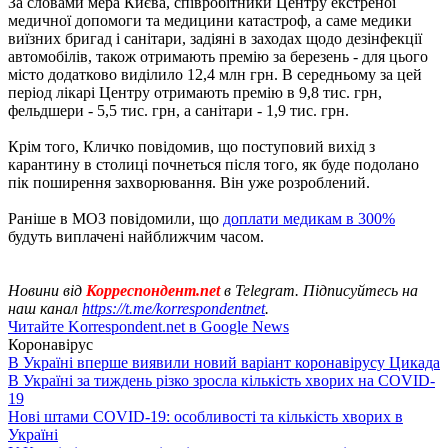
За словами мера Києва, співробітники Центру екстреної
медичної допомоги та медицини катастроф, а саме медики
виїзних бригад і санітари, задіяні в заходах щодо дезінфекції
автомобілів, також отримають премію за березень - для цього
місто додатково виділило 12,4 млн грн. В середньому за цей
період лікарі Центру отримають премію в 9,8 тис. грн,
фельдшери - 5,5 тис. грн, а санітари - 1,9 тис. грн.
Крім того, Кличко повідомив, що поступовий вихід з
карантину в столиці почнеться після того, як буде подолано
пік поширення захворювання. Він уже розроблений.
Раніше в МОЗ повідомили, що
доплати медикам в 300%
будуть виплачені найближчим часом.
Новини від
Корреспондент.net
в Telegram. Підписуйтесь на
наш канал
https://t.me/korrespondentnet
.
Читайте Korrespondent.net в Google News
Коронавірус
В Україні вперше виявили новий варіант коронавірусу Цикада
В Україні за тиждень різко зросла кількість хворих на COVID-
19
Нові штами COVID-19: особливості та кількість хворих в
Україні