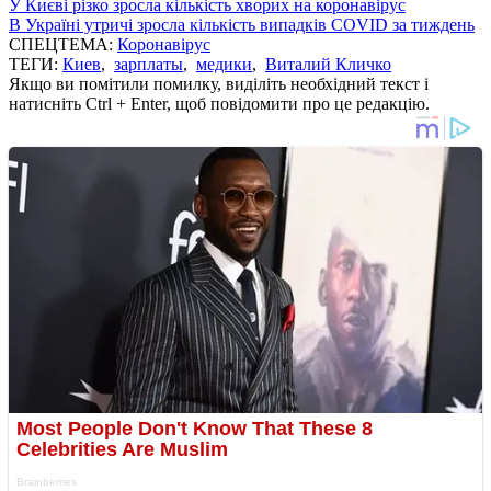
У Києві різко зросла кількість хворих на коронавірус
В Україні утричі зросла кількість випадків COVID за тиждень
СПЕЦТЕМА:
Коронавірус
ТЕГИ:
Киев
,
зарплаты
,
медики
,
Виталий Кличко
Якщо ви помітили помилку, виділіть необхідний текст і
натисніть Ctrl + Enter, щоб повідомити про це редакцію.