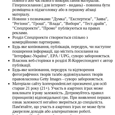
повного або часткового використання матеріалів.
Гіперпосилання ( для інтернет - видань) - повинна бути
розміщена в підзаголовку або в першому абзаці
матеріалу.
Новини з позначками "Думка", "Експертиза", "Заява",
"Регіони", "Гроші", "Влада", "Вибори", "Тест-драйв",
"Спецпроекти", "Промо" публікуються на правах
реклами.
Розділ Спецпроекти створюється спільно з
комерційними партнерами.
Будь яке копіювання, публікація, передрук, чи наступне
поширення інформації, що містить посилання на
"Інтерфакс-Україна", EPA / UPG, суворо забороняється.
Власник веб-сторінки в розділі Я-Корреспондент є автор
публікації.
Будь-яке копіювання, передрук та відтворення
фотографічних творів та/або аудіовізуальних творів
правовласника Getty Images - суворо забороняється.
Матеріали сайту korrespondent.net призначені для осіб
старше 21 року (21+). Участь в азартних іграх може
викликати ігрову залежність. Дотримуйтесь правил
(принципів) відповідальної гри. При виявленні перших
ознак залежності негайно зверніться до спеціаліста.
Пам'ятайте, що участь в азартних іграх не може бути
джерелом доходів або альтернативою роботі.