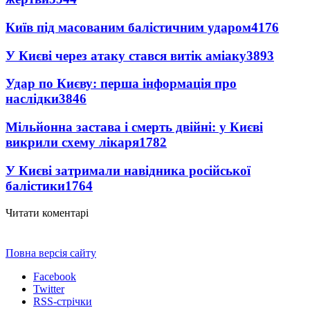
Київ під масованим балістичним ударом
4176
У Києві через атаку стався витік аміаку
3893
Удар по Києву: перша інформація про
наслідки
3846
Мільйонна застава і смерть двійні: у Києві
викрили схему лікаря
1782
У Києві затримали навідника російської
балістики
1764
Читати коментарі
Повна версія сайту
Facebook
Twitter
RSS-стрічки