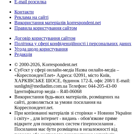
E-mail розсилка
Контакти
Реклама на сайті
Використання матеріалів korrespondent.net
Правила користування сайтом
Договір користування сайтом
Політика у сфері конфіденційності і персональних даних
Угода щодо користування
Редакція
© 2000-2026, Korrespondent.net
Суб'єкт у сфері онлайн-медіа Назва онлайн-медіа –
«КореспонденТ.net» Адреса: 02091, місто Київ,
ХАРКІВСЬКЕ ШОСЕ, будинок 172-Б, офіс 208/1 E-mail:
sunlight@mediadim.com.ua
Телефон: 044-205-43-00
Ідентифікатор медіа – R40-06068
Використання будь-яких матеріалів, розміщених на
сайті, дозволяється за умови посилання на
Корреспондент.net.
При копіюванні матеріалів зі сторінки « Новини України
і світу» , для інтернет - видань - обов'язкове пряме
відкрите для пошукових систем гіперпосилання .
Посилання має бути розміщена в незалежності від