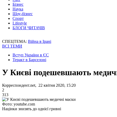
Бізнес
Наука
Шоу-бізнес
Спорт
Lifestyle
БЛОГИ ЧИТАЧІВ
СПЕЦТЕМА:
Війна в Ірані
ВСІ ТЕМИ
Вступ України в ЄС
Теракт в Барселоні
У Києві подешевшають медич
Корреспондент.net, 22 квітня 2020, 15:20
2
313
Фото: youtube.com
Націнки знизять до однієї гривні