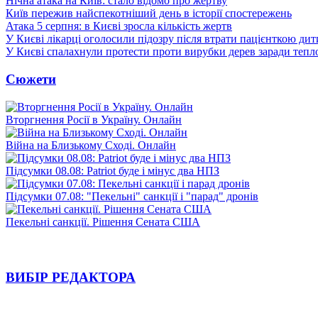
Нічна атака на Київ: стало відомо про жертву
Київ пережив найспекотніший день в історії спостережень
Атака 5 серпня: в Києві зросла кількість жертв
У Києві лікарці оголосили підозру після втрати пацієнткою ди
У Києві спалахнули протести проти вирубки дерев заради тепл
Сюжети
Вторгнення Росії в Україну. Онлайн
Війна на Близькому Сході. Онлайн
Підсумки 08.08: Patriot буде і мінус два НПЗ
Підсумки 07.08: "Пекельні" санкції і "парад" дронів
Пекельні санкції. Рішення Сената США
ВИБІР РЕДАКТОРА