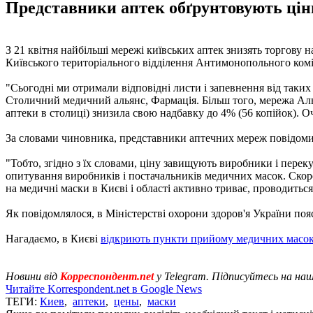
Представники аптек обґрунтовують цін
З 21 квітня найбільші мережі київських аптек знизять торгову н
Київського територіального відділення Антимонопольного ком
"Сьогодні ми отримали відповідні листи і запевнення від таки
Столичний медичний альянс, Фармація. Більш того, мережа Аль
аптеки в столиці) знизила свою надбавку до 4% (56 копійок). О
За словами чиновника, представники аптечних мереж повідомил
"Тобто, згідно з їх словами, ціну завищують виробники і пере
опитування виробників і постачальників медичних масок. Скор
на медичні маски в Києві і області активно триває, проводиться 
Як повідомлялося, в Міністерстві охорони здоров'я України по
Нагадаємо, в Києві
відкриють пункти прийому медичних масо
Новини від
Корреспондент.net
у Telegram. Підписуйтесь на на
Читайте Korrespondent.net в Google News
ТЕГИ:
Киев
,
аптеки
,
цены
,
маски