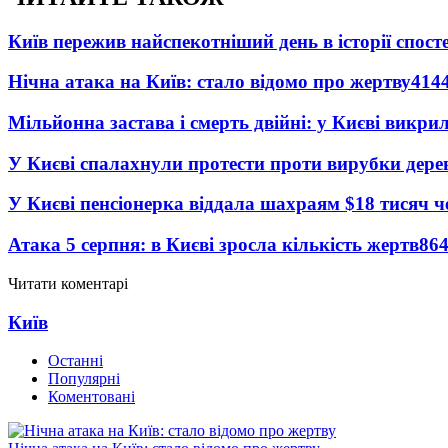
Київ пережив найспекотніший день в історії спост
Нічна атака на Київ: стало відомо про жертву
414
Мільйонна застава і смерть двійні: у Києві викри
У Києві спалахнули протести проти вирубки дере
У Києві пенсіонерка віддала шахраям $18 тисяч 
Атака 5 серпня: в Києві зросла кількість жертв
86
Читати коментарі
Київ
Останні
Популярні
Коментовані