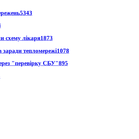
ережень
5343
4
ли схему лікаря
1873
в заради тепломережі
1078
через "перевірку СБУ"
895
4