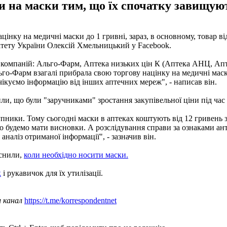
и на маски тим, що їх спочатку завищую
ацінку на медичні маски до 1 гривні, зараз, в основному, товар 
ітету України Олексій Хмельницький у Facebook.
х компаній: Альго-Фарм, Аптека низьких цін К (Аптека АНЦ, Апт
го-Фарм взагалі прибрала свою торгову націнку на медичні мас
чікуємо інформацію від інших аптечних мереж", - написав він.
и, що були "заручниками" зростання закупівельної ціни під час
купники. Тому сьогодні маски в аптеках коштують від 12 гривень
о будемо мати висновки. А розслідування справи за ознаками а
аналіз отриманої інформації", - зазначив він.
яснили,
коли необхідно носити маски.
к
і рукавичок для їх утилізації.
ш канал
https://t.me/korrespondentnet