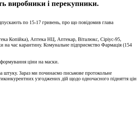
ть виробники і перекупники.
відпускають по 15-17 гривень, про що повідомив глава
ека Копійка), Аптека НЦ, Аптекар, Віталюкс, Сіріус-95,
ки на час карантину. Комунальне підприємство Фармація (154
 формування ціни на маски.
 за штуку. Зараз ми починаємо письмове протокольне
нтиконкурентних узгоджених дій щодо одночасного підняття цін