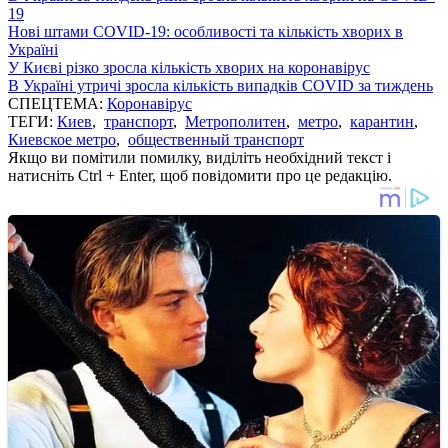
19
Нові штами COVID-19: особливості та кількість хворих в
Україні
У Києві різко зросла кількість хворих на коронавірус
В Україні утричі зросла кількість випадків COVID за тиждень
СПЕЦТЕМА:
Коронавірус
ТЕГИ:
Киев
,
транспорт
,
Метрополитен
,
метро
,
карантин
,
Киевское метро
,
общественный транспорт
Якщо ви помітили помилку, виділіть необхідний текст і
натисніть Ctrl + Enter, щоб повідомити про це редакцію.