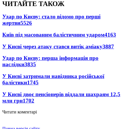
ЧИТАЙТЕ ТАКОЖ
Удар по Києву: стало відомо про перші
жертви
5526
Київ під масованим балістичним ударом
4163
У Києві через атаку стався витік аміаку
3887
Удар по Києву: перша інформація про
наслідки
3835
У Києві затримали навідника російської
балістики
1745
У Києві двоє пенсіонерів віддали шахраям 12,5
млн грн
1702
Читати коментарі
Повна версія сайту