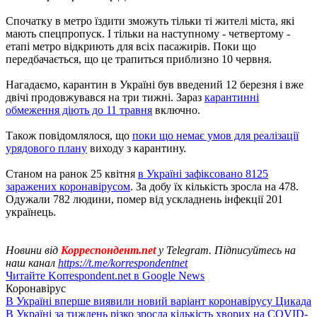
Спочатку в метро їздити зможуть тільки ті жителі міста, які
мають спецпропуск. І тільки на наступному - четвертому -
етапі метро відкриють для всіх пасажирів. Поки що
передбачається, що це трапиться приблизно 10 червня.
Нагадаємо, карантин в Україні був введений 12 березня і вже
двічі продовжувався на три тижні. Зараз
карантинні
обмеження діють до 11 травня
включно.
Також повідомлялося, що
поки що немає умов для реалізації
урядового плану
виходу з карантину.
Станом на ранок 25 квітня
в Україні зафіксовано 8125
заражених коронавірусом
. За добу їх кількість зросла на 478.
Одужали 782 людини, помер від ускладнень інфекції 201
українець.
Новини від
Корреспондент.net
у Telegram. Підписуйтесь на
наш канал
https://t.me/korrespondentnet
Читайте Korrespondent.net в Google News
Коронавірус
В Україні вперше виявили новий варіант коронавірусу Цикада
В Україні за тиждень різко зросла кількість хворих на COVID-