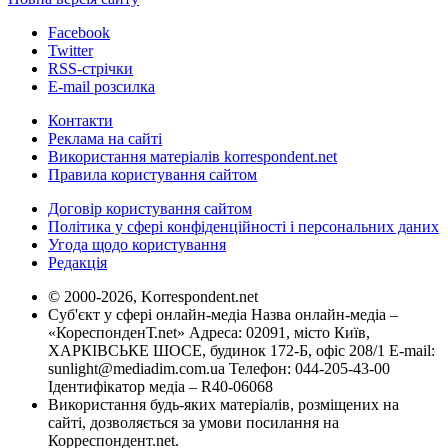
Facebook
Twitter
RSS-стрічки
E-mail розсилка
Контакти
Реклама на сайті
Використання матеріалів korrespondent.net
Правила користування сайтом
Договір користування сайтом
Політика у сфері конфіденційності і персональних даних
Угода щодо користування
Редакція
© 2000-2026, Korrespondent.net
Суб'єкт у сфері онлайн-медіа Назва онлайн-медіа –
«КореспонденТ.net» Адреса: 02091, місто Київ,
ХАРКІВСЬКЕ ШОСЕ, будинок 172-Б, офіс 208/1 E-mail:
sunlight@mediadim.com.ua
Телефон: 044-205-43-00
Ідентифікатор медіа – R40-06068
Використання будь-яких матеріалів, розміщених на
сайті, дозволяється за умови посилання на
Корреспондент.net.