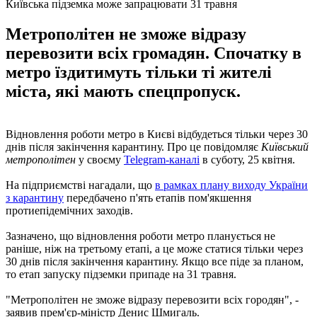
Київська підземка може запрацювати 31 травня
Метрополітен не зможе відразу
перевозити всіх громадян. Спочатку в
метро їздитимуть тільки ті жителі
міста, які мають спецпропуск.
Відновлення роботи метро в Києві відбудеться тільки через 30
днів після закінчення карантину. Про це повідомляє
Київський
метрополітен
у своєму
Telegram-каналі
в суботу, 25 квітня.
На підприємстві нагадали, що
в рамках плану виходу України
з карантину
передбачено п'ять етапів пом'якшення
протиепідемічних заходів.
Зазначено, що відновлення роботи метро планується не
раніше, ніж на третьому етапі, а це може статися тільки через
30 днів після закінчення карантину. Якщо все піде за планом,
то етап запуску підземки припаде на 31 травня.
"Метрополітен не зможе відразу перевозити всіх городян", -
заявив прем'єр-міністр Денис Шмигаль.