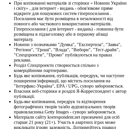
При копіюванні матеріалів зі сторінки « Новини України
і світу» , для інтернет - видань - обов'язкове пряме
відкрите для пошукових систем гіперпосилання .
Посилання має бути розміщена в незалежності від
повного або часткового використання матеріалів.
Гіперпосилання ( для інтернет - видань) - повинна бути
розміщена в підзаголовку або в першому абзаці
матеріалу.
Новини з позначками "Думка", "Експертиза", "Заява",
"Регіони", "Гроші", "Влада", "Вибори", "Тест-драйв",
"Спецпроекти", "Промо" публікуються на правах
реклами.
Розділ Спецпроекти створюється спільно з
комерційними партнерами.
Будь яке копіювання, публікація, передрук, чи наступне
поширення інформації, що містить посилання на
"Інтерфакс-Україна", EPA / UPG, суворо забороняється.
Власник веб-сторінки в розділі Я-Корреспондент є автор
публікації.
Будь-яке копіювання, передрук та відтворення
фотографічних творів та/або аудіовізуальних творів
правовласника Getty Images - суворо забороняється.
Матеріали сайту korrespondent.net призначені для осіб
старше 21 року (21+). Участь в азартних іграх може
викликати ігрову залежність. Дотримуйтесь правил