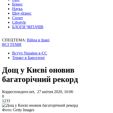
Бізнес
Наука
Шоу-бізнес
Спорт
Lifestyle
БЛОГИ ЧИТАЧІВ
СПЕЦТЕМА:
Війна в Ірані
ВСІ ТЕМИ
Вступ України в ЄС
Теракт в Барселоні
Дощ у Києві оновив
багаторічний рекорд
Корреспондент.net, 27 квітня 2020, 16:06
0
1233
Фото: Getty Images