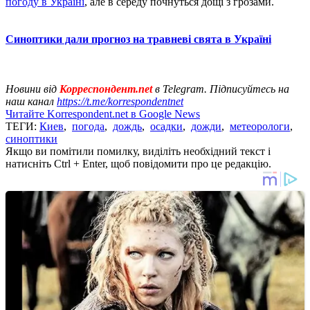
погоду в Україні
, але в середу почнуться дощі з грозами.
Синоптики дали прогноз на травневі свята в Україні
Новини від
Корреспондент.net
в Telegram. Підписуйтесь на
наш канал
https://t.me/korrespondentnet
Читайте Korrespondent.net в Google News
ТЕГИ:
Киев
,
погода
,
дождь
,
осадки
,
дожди
,
метеорологи
,
синоптики
Якщо ви помітили помилку, виділіть необхідний текст і
натисніть Ctrl + Enter, щоб повідомити про це редакцію.