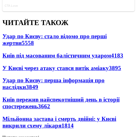
ЧИТАЙТЕ ТАКОЖ
Удар по Києву: стало відомо про перші
жертви
5558
Київ під масованим балістичним ударом
4183
У Києві через атаку стався витік аміаку
3895
Удар по Києву: перша інформація про
наслідки
3849
Київ пережив найспекотніший день в історії
спостережень
3662
Мільйонна застава і смерть двійні: у Києві
викрили схему лікаря
1814