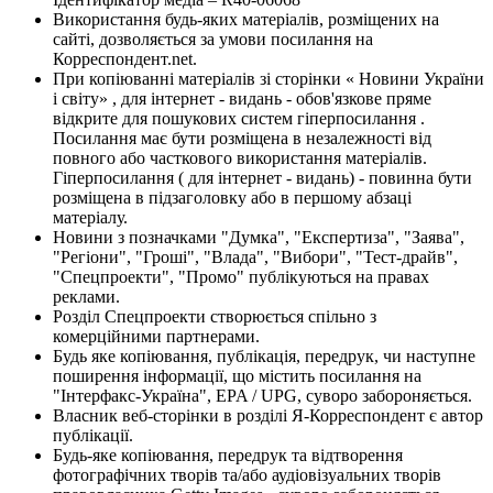
Використання будь-яких матеріалів, розміщених на
сайті, дозволяється за умови посилання на
Корреспондент.net.
При копіюванні матеріалів зі сторінки « Новини України
і світу» , для інтернет - видань - обов'язкове пряме
відкрите для пошукових систем гіперпосилання .
Посилання має бути розміщена в незалежності від
повного або часткового використання матеріалів.
Гіперпосилання ( для інтернет - видань) - повинна бути
розміщена в підзаголовку або в першому абзаці
матеріалу.
Новини з позначками "Думка", "Експертиза", "Заява",
"Регіони", "Гроші", "Влада", "Вибори", "Тест-драйв",
"Спецпроекти", "Промо" публікуються на правах
реклами.
Розділ Спецпроекти створюється спільно з
комерційними партнерами.
Будь яке копіювання, публікація, передрук, чи наступне
поширення інформації, що містить посилання на
"Інтерфакс-Україна", EPA / UPG, суворо забороняється.
Власник веб-сторінки в розділі Я-Корреспондент є автор
публікації.
Будь-яке копіювання, передрук та відтворення
фотографічних творів та/або аудіовізуальних творів