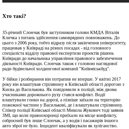
Хто такі?
35-річний Слончак був заступником голови КМДА Віталія
Кличка з питань здійснення самоврядних повноважень. До
цього з 2006 року, тобто відразу після закінчення університету,
працював у Київраді на різних посадах - від головного
спеціаліста відділу правової експертизи проектів рішень
Київради до начальника управління правового забезпечення
діяльності Київради. Слончак також є головою наглядової
ради будівельної холдингової компанії "Київміськбуд".
У бійки і розбирання він потрапив не вперше. У квітні 2017
року він влаштував стрілянину в Київській області дорогою з
Києва до Василькова. Як повідомили в поліції, між двома
учасниками дорожнього руху стався конфлікт. Водії
влаштували гонки на дорозі, а пізніше заїхали на територію
пожежної частини у Василькові, де і влаштували стрілянину.
Спікер поліції Київської області Микола Жукович тоді заявив
ЗМІ, що коли правоохоронці приїхали на місце конфлікту,
озброєний був лише Слончак, а у водія і пасажирів іншого
авто зброї не було. Інцидент кваліфікували як хуліганство.