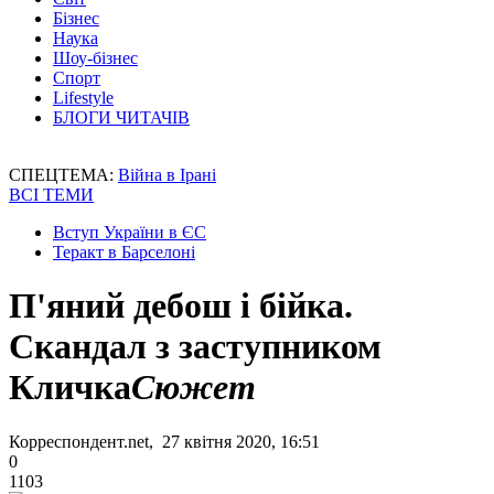
Бізнес
Наука
Шоу-бізнес
Спорт
Lifestyle
БЛОГИ ЧИТАЧІВ
СПЕЦТЕМА:
Війна в Ірані
ВСІ ТЕМИ
Вступ України в ЄС
Теракт в Барселоні
П'яний дебош і бійка.
Скандал з заступником
Кличка
Сюжет
Корреспондент.net, 27 квітня 2020, 16:51
0
1103