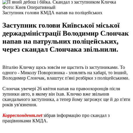
Фото: Киев Оперативный
Заступник голови КМДА напав на поліцейських
Заступник голови Київської міської
держадміністрації Володимир Слончак
напав на патрульних поліцейських,
через скандал Слончака звільнили.
Віталію Кличку щось зовсім не щастить із заступниками. То
одного - Миколу Поворозника - зловлять на хабарі, то інший,
Володимир Слончак, влаштує п'яні розбірки з поліцейськими.
Слончак увечері 26 квітня напав на правоохоронців після
зупинки авто, в якому він їхав. Кличко вже звільнив
скандального заступника, а тепер йому загрожує ще й до п'яти
років ув'язнення.
Корреспондент.net
зібрав інформацію про скандал з
працівниками КМДА.