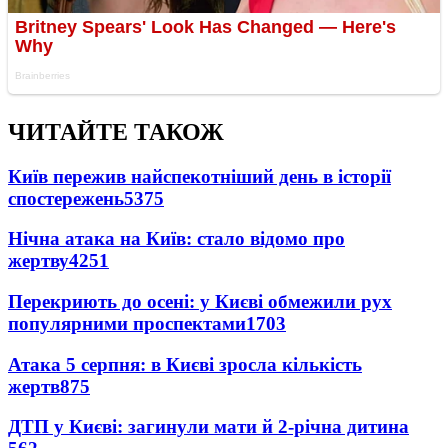
ЧИТАЙТЕ ТАКОЖ
Київ пережив найспекотніший день в історії
спостережень
5375
Нічна атака на Київ: стало відомо про
жертву
4251
Перекриють до осені: у Києві обмежили рух
популярними проспектами
1703
Атака 5 серпня: в Києві зросла кількість
жертв
875
ДТП у Києві: загинули мати й 2-річна дитина