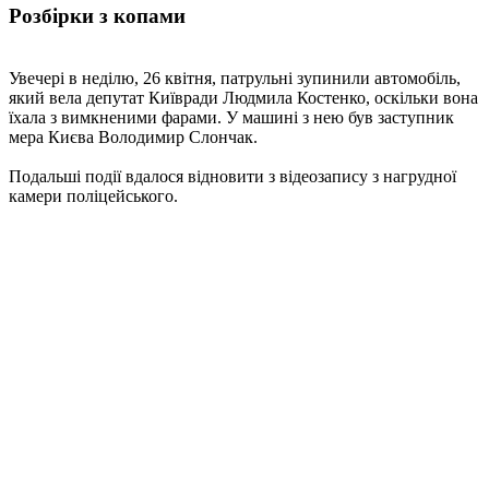
Розбірки з копами
Увечері в неділю, 26 квітня, патрульні зупинили автомобіль,
який вела депутат Київради Людмила Костенко, оскільки вона
їхала з вимкненими фарами. У машині з нею був заступник
мера Києва Володимир Слончак.
Подальші події вдалося відновити з відеозапису з нагрудної
камери поліцейського.