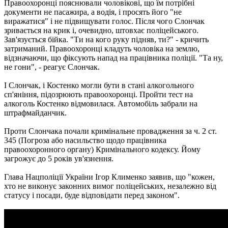
Правоохоронці пояснювали чоловікові, що їм потрібні
документи не пасажира, а водія, і просять його "не
виражатися" і не підвищувати голос. Після чого Слончак
зривається на крик і, очевидно, штовхає поліцейського.
Зав'язується бійка. "Ти на кого руку підняв, ти?" - кричить
затриманий. Правоохоронці кладуть чоловіка на землю,
відзначаючи, що фіксують напад на працівника поліції. "Та ну,
не гони", - реагує Слончак.
І Слончак, і Костенко могли бути в стані алкогольного
сп'яніння, підозрюють правоохоронці. Пройти тест на
алкоголь Костенко відмовилася. Автомобіль забрали на
штрафмайданчик.
Проти Слончака почали кримінальне провадження за ч. 2 ст.
345 (Погроза або насильство щодо працівника
правоохоронного органу) Кримінального кодексу. Йому
загрожує до 5 років ув'язнення.
Глава Нацполіції України Ігор Клименко заявив, що "кожен,
хто не виконує законних вимог поліцейських, незалежно від
статусу і посади, буде відповідати перед законом".