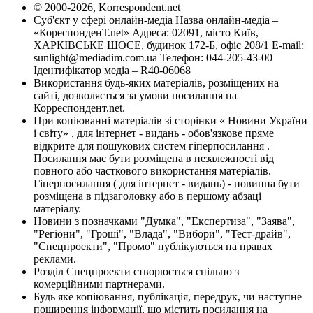
© 2000-2026, Korrespondent.net
Суб'єкт у сфері онлайн-медіа Назва онлайн-медіа –
«КореспонденТ.net» Адреса: 02091, місто Київ,
ХАРКІВСЬКЕ ШОСЕ, будинок 172-Б, офіс 208/1 E-mail:
sunlight@mediadim.com.ua
Телефон: 044-205-43-00
Ідентифікатор медіа – R40-06068
Використання будь-яких матеріалів, розміщених на
сайті, дозволяється за умови посилання на
Корреспондент.net.
При копіюванні матеріалів зі сторінки « Новини України
і світу» , для інтернет - видань - обов'язкове пряме
відкрите для пошукових систем гіперпосилання .
Посилання має бути розміщена в незалежності від
повного або часткового використання матеріалів.
Гіперпосилання ( для інтернет - видань) - повинна бути
розміщена в підзаголовку або в першому абзаці
матеріалу.
Новини з позначками "Думка", "Експертиза", "Заява",
"Регіони", "Гроші", "Влада", "Вибори", "Тест-драйв",
"Спецпроекти", "Промо" публікуються на правах
реклами.
Розділ Спецпроекти створюється спільно з
комерційними партнерами.
Будь яке копіювання, публікація, передрук, чи наступне
поширення інформації, що містить посилання на