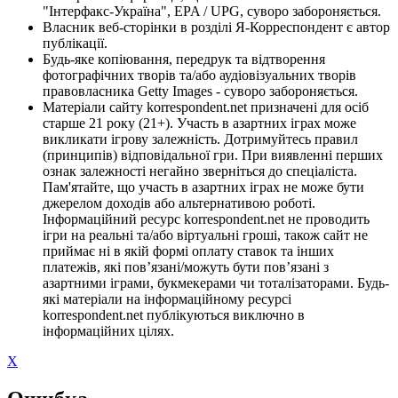
"Інтерфакс-Україна", EPA / UPG, суворо забороняється.
Власник веб-сторінки в розділі Я-Корреспондент є автор
публікації.
Будь-яке копіювання, передрук та відтворення
фотографічних творів та/або аудіовізуальних творів
правовласника Getty Images - суворо забороняється.
Матеріали сайту korrespondent.net призначені для осіб
старше 21 року (21+). Участь в азартних іграх може
викликати ігрову залежність. Дотримуйтесь правил
(принципів) відповідальної гри. При виявленні перших
ознак залежності негайно зверніться до спеціаліста.
Пам'ятайте, що участь в азартних іграх не може бути
джерелом доходів або альтернативою роботі.
Інформаційний ресурс korrespondent.net не проводить
ігри на реальні та/або віртуальні гроші, також сайт не
приймає ні в якій формі оплату ставок та інших
платежів, які пов’язані/можуть бути пов’язані з
азартними іграми, букмекерами чи тоталізаторами. Будь-
які матеріали на інформаційному ресурсі
korrespondent.net публікуються виключно в
інформаційних цілях.
X