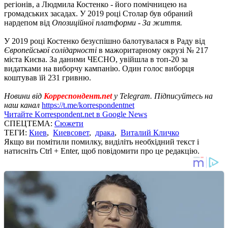
регіонів, а Людмила Костенко - його помічницею на
громадських засадах. У 2019 році Столар був обраний
нардепом від
Опозиційної платформи - За життя.
У 2019 році Костенко безуспішно балотувалася в Раду від
Європейської солідарності
в мажоритарному окрузі № 217
міста Києва. За даними ЧЕСНО, увійшла в топ-20 за
видатками на виборчу кампанію. Один голос виборця
коштував їй 231 гривню.
Новини від
Корреспондент.net
у Telegram. Підписуйтесь на
наш канал
https://t.me/korrespondentnet
Читайте Korrespondent.net в Google News
СПЕЦТЕМА:
Сюжети
ТЕГИ:
Киев
,
Киевсовет
,
драка
,
Виталий Кличко
Якщо ви помітили помилку, виділіть необхідний текст і
натисніть Ctrl + Enter, щоб повідомити про це редакцію.