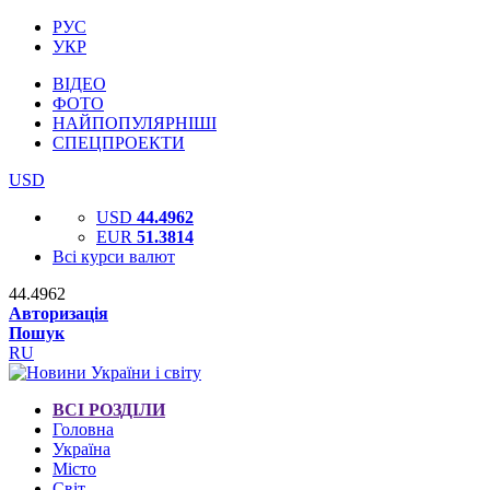
РУС
УКР
ВІДЕО
ФОТО
НАЙПОПУЛЯРНІШІ
СПЕЦПРОЕКТИ
USD
USD
44.4962
EUR
51.3814
Всі курси валют
44.4962
Авторизація
Пошук
RU
ВСІ РОЗДІЛИ
Головна
Україна
Місто
Світ