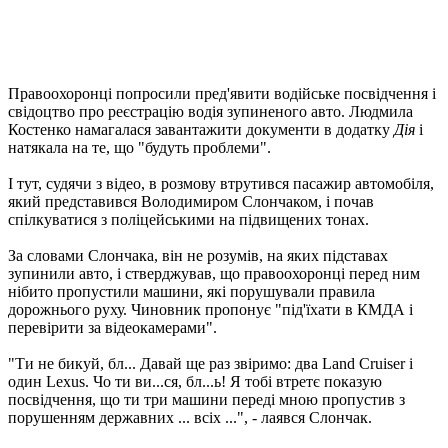
Правоохоронці попросили пред'явити водійське посвідчення і
свідоцтво про реєстрацію водія зупиненого авто. Людмила
Костенко намагалася завантажити документи в додатку
Дія
і
натякала на те, що "будуть проблеми".
І тут, судячи з відео, в розмову втрутився пасажир автомобіля,
який представився Володимиром Слончаком, і почав
спілкуватися з поліцейськими на підвищених тонах.
За словами Слончака, він не розумів, на яких підставах
зупинили авто, і стверджував, що правоохоронці перед ним
нібито пропустили машини, які порушували правила
дорожнього руху. Чиновник пропонує "під'їхати в КМДА і
перевірити за відеокамерами".
"Ти не бикуй, бл... Давай ще раз звіримо: два Land Cruiser і
один Lexus. Чо ти ви...ся, бл...ь! Я тобі втретє показую
посвідчення, що ти три машини переді мною пропустив з
порушенням державних ... всіх ...", - лаявся Слончак.