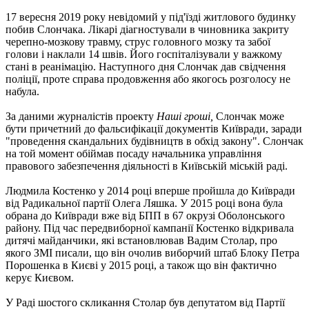
17 вересня 2019 року невідомий у під'їзді житлового будинку
побив Слончака. Лікарі діагностували в чиновника закриту
черепно-мозкову травму, струс головного мозку та забої
голови і наклали 14 швів. Його госпіталізували у важкому
стані в реанімацію. Наступного дня Слончак дав свідчення
поліції, проте справа продовження або якогось розголосу не
набула.
За даними журналістів проекту
Наші гроші,
Слончак може
бути причетний до фальсифікації документів Київради, заради
"проведення скандальних будівництв в обхід закону". Слончак
на той момент обіймав посаду начальника управління
правового забезпечення діяльності в Київській міській раді.
Людмила Костенко у 2014 році вперше пройшла до Київради
від Радикальної партії Олега Ляшка. У 2015 році вона була
обрана до Київради вже від БПП в 67 окрузі Оболонського
району. Під час передвиборної кампанії Костенко відкривала
дитячі майданчики, які встановлював Вадим Столар, про
якого ЗМІ писали, що він очолив виборчий штаб Блоку Петра
Порошенка в Києві у 2015 році, а також що він фактично
керує Києвом.
У Раді шостого скликання Столар був депутатом від Партії