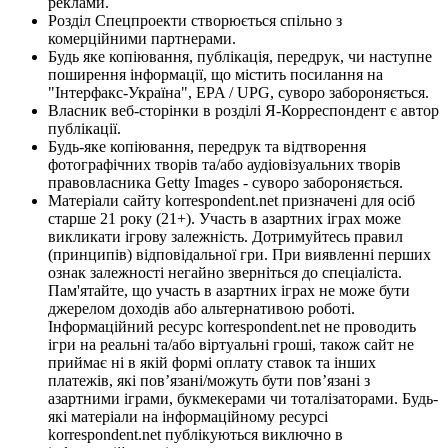
реклами.
Розділ Спецпроекти створюється спільно з
комерційними партнерами.
Будь яке копіювання, публікація, передрук, чи наступне
поширення інформації, що містить посилання на
"Інтерфакс-Україна", EPA / UPG, суворо забороняється.
Власник веб-сторінки в розділі Я-Корреспондент є автор
публікації.
Будь-яке копіювання, передрук та відтворення
фотографічних творів та/або аудіовізуальних творів
правовласника Getty Images - суворо забороняється.
Матеріали сайту korrespondent.net призначені для осіб
старше 21 року (21+). Участь в азартних іграх може
викликати ігрову залежність. Дотримуйтесь правил
(принципів) відповідальної гри. При виявленні перших
ознак залежності негайно зверніться до спеціаліста.
Пам'ятайте, що участь в азартних іграх не може бути
джерелом доходів або альтернативою роботі.
Інформаційний ресурс korrespondent.net не проводить
ігри на реальні та/або віртуальні гроші, також сайт не
приймає ні в якій формі оплату ставок та інших
платежів, які пов’язані/можуть бути пов’язані з
азартними іграми, букмекерами чи тоталізаторами. Будь-
які матеріали на інформаційному ресурсі
korrespondent.net публікуються виключно в