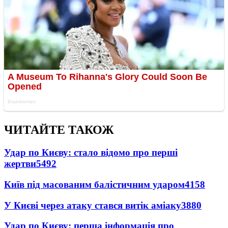
ЧИТАЙТЕ ТАКОЖ
Удар по Києву: стало відомо про перші
жертви
5492
Київ під масованим балістичним ударом
4158
У Києві через атаку стався витік аміаку
3880
Удар по Києву: перша інформація про