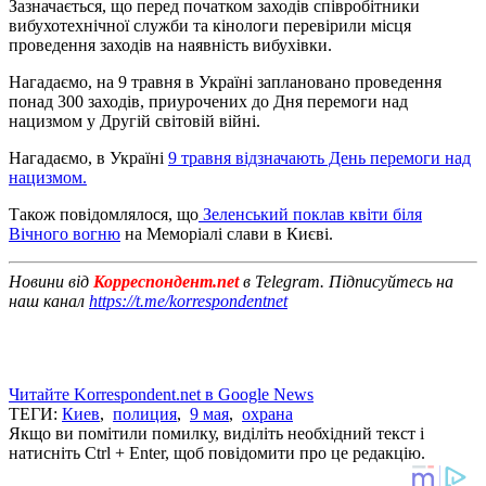
Зазначається, що перед початком заходів співробітники
вибухотехнічної служби та кінологи перевірили місця
проведення заходів на наявність вибухівки.
Нагадаємо, на 9 травня в Україні заплановано проведення
понад 300 заходів, приурочених до Дня перемоги над
нацизмом у Другій світовій війні.
Нагадаємо, в Україні
9 травня відзначають День перемоги над
нацизмом.
Також повідомлялося, що
Зеленський поклав квіти біля
Вічного вогню
на Меморіалі слави в Києві.
Новини від
Корреспондент.net
в Telegram. Підписуйтесь на
наш канал
https://t.me/korrespondentnet
Читайте Korrespondent.net в Google News
ТЕГИ:
Киев
,
полиция
,
9 мая
,
охрана
Якщо ви помітили помилку, виділіть необхідний текст і
натисніть Ctrl + Enter, щоб повідомити про це редакцію.