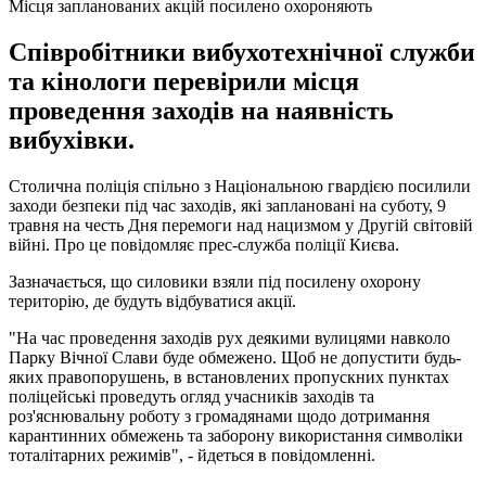
Місця запланованих акцій посилено охороняють
Співробітники вибухотехнічної служби
та кінологи перевірили місця
проведення заходів на наявність
вибухівки.
Столична поліція спільно з Національною гвардією посилили
заходи безпеки під час заходів, які заплановані на суботу, 9
травня на честь Дня перемоги над нацизмом у Другій світовій
війні. Про це повідомляє прес-служба поліції Києва.
Зазначається, що силовики взяли під посилену охорону
територію, де будуть відбуватися акції.
"На час проведення заходів рух деякими вулицями навколо
Парку Вічної Слави буде обмежено. Щоб не допустити будь-
яких правопорушень, в встановлених пропускних пунктах
поліцейські проведуть огляд учасників заходів та
роз'яснювальну роботу з громадянами щодо дотримання
карантинних обмежень та заборону використання символіки
тоталітарних режимів", - йдеться в повідомленні.