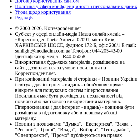
Договір користування сайтом
Політика у сфері конфіденційності і персональних даних
Угода щодо користування
Редакція
© 2000-2026, Korrespondent.net
Суб'єкт у сфері онлайн-медіа Назва онлайн-медіа –
«КореспонденТ.net» Адреса: 02091, місто Київ,
ХАРКІВСЬКЕ ШОСЕ, будинок 172-Б, офіс 208/1 E-mail:
sunlight@mediadim.com.ua
Телефон: 044-205-43-00
Ідентифікатор медіа – R40-06068
Використання будь-яких матеріалів, розміщених на
сайті, дозволяється за умови посилання на
Корреспондент.net.
При копіюванні матеріалів зі сторінки « Новини України
і світу» , для інтернет - видань - обов'язкове пряме
відкрите для пошукових систем гіперпосилання .
Посилання має бути розміщена в незалежності від
повного або часткового використання матеріалів.
Гіперпосилання ( для інтернет - видань) - повинна бути
розміщена в підзаголовку або в першому абзаці
матеріалу.
Новини з позначками "Думка", "Експертиза", "Заява",
"Регіони", "Гроші", "Влада", "Вибори", "Тест-драйв",
"Спецпроекти", "Промо" публікуються на правах