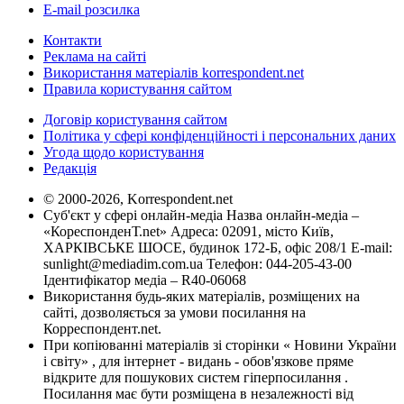
E-mail розсилка
Контакти
Реклама на сайті
Використання матеріалів korrespondent.net
Правила користування сайтом
Договір користування сайтом
Політика у сфері конфіденційності і персональних даних
Угода щодо користування
Редакція
© 2000-2026, Korrespondent.net
Суб'єкт у сфері онлайн-медіа Назва онлайн-медіа –
«КореспонденТ.net» Адреса: 02091, місто Київ,
ХАРКІВСЬКЕ ШОСЕ, будинок 172-Б, офіс 208/1 E-mail:
sunlight@mediadim.com.ua
Телефон: 044-205-43-00
Ідентифікатор медіа – R40-06068
Використання будь-яких матеріалів, розміщених на
сайті, дозволяється за умови посилання на
Корреспондент.net.
При копіюванні матеріалів зі сторінки « Новини України
і світу» , для інтернет - видань - обов'язкове пряме
відкрите для пошукових систем гіперпосилання .
Посилання має бути розміщена в незалежності від