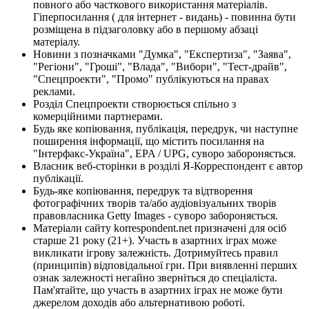
повного або часткового використання матеріалів.
Гіперпосилання ( для інтернет - видань) - повинна бути
розміщена в підзаголовку або в першому абзаці
матеріалу.
Новини з позначками "Думка", "Експертиза", "Заява",
"Регіони", "Гроші", "Влада", "Вибори", "Тест-драйв",
"Спецпроекти", "Промо" публікуються на правах
реклами.
Розділ Спецпроекти створюється спільно з
комерційними партнерами.
Будь яке копіювання, публікація, передрук, чи наступне
поширення інформації, що містить посилання на
"Інтерфакс-Україна", EPA / UPG, суворо забороняється.
Власник веб-сторінки в розділі Я-Корреспондент є автор
публікації.
Будь-яке копіювання, передрук та відтворення
фотографічних творів та/або аудіовізуальних творів
правовласника Getty Images - суворо забороняється.
Матеріали сайту korrespondent.net призначені для осіб
старше 21 року (21+). Участь в азартних іграх може
викликати ігрову залежність. Дотримуйтесь правил
(принципів) відповідальної гри. При виявленні перших
ознак залежності негайно зверніться до спеціаліста.
Пам'ятайте, що участь в азартних іграх не може бути
джерелом доходів або альтернативою роботі.