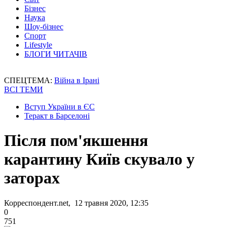
Бізнес
Наука
Шоу-бізнес
Спорт
Lifestyle
БЛОГИ ЧИТАЧІВ
СПЕЦТЕМА:
Війна в Ірані
ВСІ ТЕМИ
Вступ України в ЄС
Теракт в Барселоні
Після пом'якшення
карантину Київ скувало у
заторах
Корреспондент.net, 12 травня 2020, 12:35
0
751