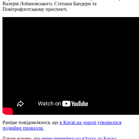
Валерія Лобановського, Степана Бандери та
Повітрофлотському проспекті.
Раніше повідомлялося, що
в Києві на дорозі утворилося
подвійне провалля.
Також відомо, що
через перевірки на в'їздах до Києва