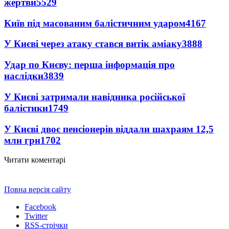
жертви
5529
Київ під масованим балістичним ударом
4167
У Києві через атаку стався витік аміаку
3888
Удар по Києву: перша інформація про
наслідки
3839
У Києві затримали навідника російської
балістики
1749
У Києві двоє пенсіонерів віддали шахраям 12,5
млн грн
1702
Читати коментарі
Повна версія сайту
Facebook
Twitter
RSS-стрічки