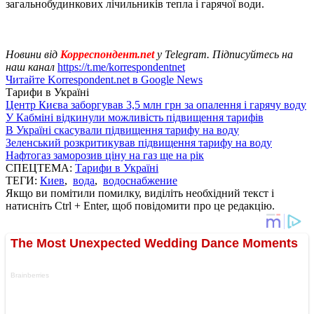
загальнобудинкових лічильників тепла і гарячої води.
Новини від
Корреспондент.net
у Telegram. Підписуйтесь на
наш канал
https://t.me/korrespondentnet
Читайте Korrespondent.net в Google News
Тарифи в Україні
Центр Києва заборгував 3,5 млн грн за опалення і гарячу воду
У Кабміні відкинули можливість підвищення тарифів
В Україні скасували підвищення тарифу на воду
Зеленський розкритикував підвищення тарифу на воду
Нафтогаз заморозив ціну на газ ще на рік
СПЕЦТЕМА:
Тарифи в Україні
ТЕГИ:
Киев
,
вода
,
водоснабжение
Якщо ви помітили помилку, виділіть необхідний текст і
натисніть Ctrl + Enter, щоб повідомити про це редакцію.