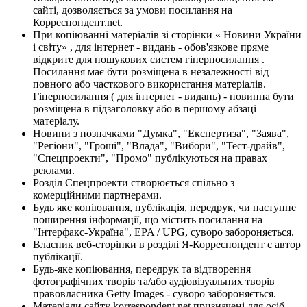
сайті, дозволяється за умови посилання на
Корреспондент.net.
При копіюванні матеріалів зі сторінки « Новини України
і світу» , для інтернет - видань - обов'язкове пряме
відкрите для пошукових систем гіперпосилання .
Посилання має бути розміщена в незалежності від
повного або часткового використання матеріалів.
Гіперпосилання ( для інтернет - видань) - повинна бути
розміщена в підзаголовку або в першому абзаці
матеріалу.
Новини з позначками "Думка", "Експертиза", "Заява",
"Регіони", "Гроші", "Влада", "Вибори", "Тест-драйв",
"Спецпроекти", "Промо" публікуються на правах
реклами.
Розділ Спецпроекти створюється спільно з
комерційними партнерами.
Будь яке копіювання, публікація, передрук, чи наступне
поширення інформації, що містить посилання на
"Інтерфакс-Україна", EPA / UPG, суворо забороняється.
Власник веб-сторінки в розділі Я-Корреспондент є автор
публікації.
Будь-яке копіювання, передрук та відтворення
фотографічних творів та/або аудіовізуальних творів
правовласника Getty Images - суворо забороняється.
Матеріали сайту korrespondent.net призначені для осіб