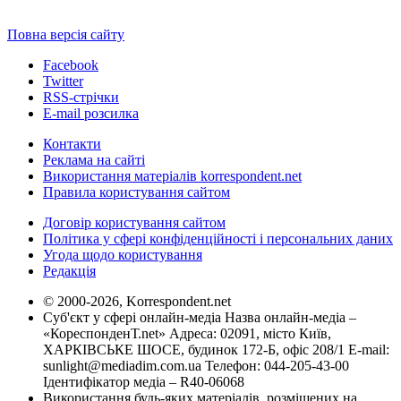
Повна версія сайту
Facebook
Twitter
RSS-стрічки
E-mail розсилка
Контакти
Реклама на сайті
Використання матеріалів korrespondent.net
Правила користування сайтом
Договір користування сайтом
Політика у сфері конфіденційності і персональних даних
Угода щодо користування
Редакція
© 2000-2026, Korrespondent.net
Суб'єкт у сфері онлайн-медіа Назва онлайн-медіа –
«КореспонденТ.net» Адреса: 02091, місто Київ,
ХАРКІВСЬКЕ ШОСЕ, будинок 172-Б, офіс 208/1 E-mail:
sunlight@mediadim.com.ua
Телефон: 044-205-43-00
Ідентифікатор медіа – R40-06068
Використання будь-яких матеріалів, розміщених на