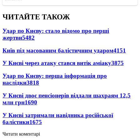
ЧИТАЙТЕ ТАКОЖ
Удар по Києву: стало відомо про перші
жертви
5482
Київ під масованим балістичним ударом
4151
У Києві через атаку стався витік аміаку
3875
Удар по Києву: перша інформація про
наслідки
3818
У Києві двоє пенсіонерів віддали шахраям 12,5
млн грн
1690
У Києві затримали навідника російської
балістики
1675
Читати коментарі