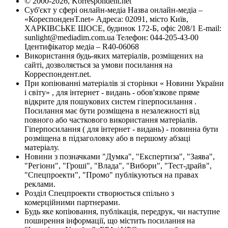
© 2000-2026, Korrespondent.net
Суб'єкт у сфері онлайн-медіа Назва онлайн-медіа –
«КореспонденТ.net» Адреса: 02091, місто Київ,
ХАРКІВСЬКЕ ШОСЕ, будинок 172-Б, офіс 208/1 E-mail:
sunlight@mediadim.com.ua
Телефон: 044-205-43-00
Ідентифікатор медіа – R40-06068
Використання будь-яких матеріалів, розміщених на
сайті, дозволяється за умови посилання на
Корреспондент.net.
При копіюванні матеріалів зі сторінки « Новини України
і світу» , для інтернет - видань - обов'язкове пряме
відкрите для пошукових систем гіперпосилання .
Посилання має бути розміщена в незалежності від
повного або часткового використання матеріалів.
Гіперпосилання ( для інтернет - видань) - повинна бути
розміщена в підзаголовку або в першому абзаці
матеріалу.
Новини з позначками "Думка", "Експертиза", "Заява",
"Регіони", "Гроші", "Влада", "Вибори", "Тест-драйв",
"Спецпроекти", "Промо" публікуються на правах
реклами.
Розділ Спецпроекти створюється спільно з
комерційними партнерами.
Будь яке копіювання, публікація, передрук, чи наступне
поширення інформації, що містить посилання на