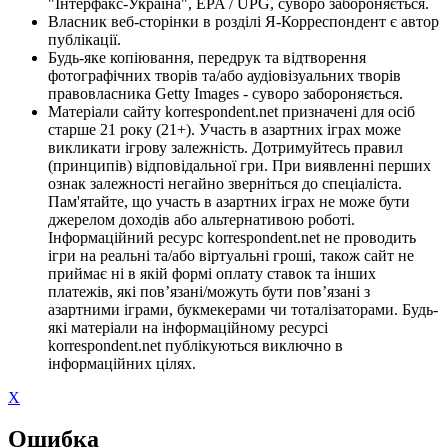
"Інтерфакс-Україна", EPA / UPG, суворо забороняється.
Власник веб-сторінки в розділі Я-Корреспондент є автор
публікації.
Будь-яке копіювання, передрук та відтворення
фотографічних творів та/або аудіовізуальних творів
правовласника Getty Images - суворо забороняється.
Матеріали сайту korrespondent.net призначені для осіб
старше 21 року (21+). Участь в азартних іграх може
викликати ігрову залежність. Дотримуйтесь правил
(принципів) відповідальної гри. При виявленні перших
ознак залежності негайно зверніться до спеціаліста.
Пам'ятайте, що участь в азартних іграх не може бути
джерелом доходів або альтернативою роботі.
Інформаційний ресурс korrespondent.net не проводить
ігри на реальні та/або віртуальні гроші, також сайт не
приймає ні в якій формі оплату ставок та інших
платежів, які пов’язані/можуть бути пов’язані з
азартними іграми, букмекерами чи тоталізаторами. Будь-
які матеріали на інформаційному ресурсі
korrespondent.net публікуються виключно в
інформаційних цілях.
X
Ошибка