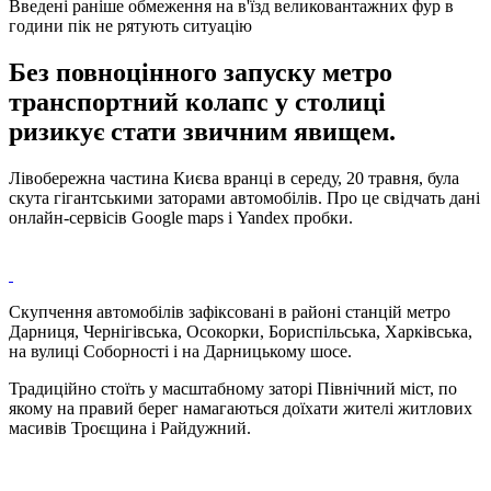
Введені раніше обмеження на в'їзд великовантажних фур в
години пік не рятують ситуацію
Без повноцінного запуску метро
транспортний колапс у столиці
ризикує стати звичним явищем.
Лівобережна частина Києва вранці в середу, 20 травня, була
скута гігантськими заторами автомобілів. Про це свідчать дані
онлайн-сервісів Google maps і Yandex пробки.
Скупчення автомобілів зафіксовані в районі станцій метро
Дарниця, Чернігівська, Осокорки, Бориспільська, Харківська,
на вулиці Соборності і на Дарницькому шосе.
Традиційно стоїть у масштабному заторі Північний міст, по
якому на правий берег намагаються доїхати жителі житлових
масивів Троєщина і Райдужний.