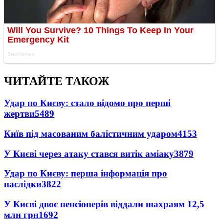
ЧИТАЙТЕ ТАКОЖ
Удар по Києву: стало відомо про перші
жертви
5489
Київ під масованим балістичним ударом
4153
У Києві через атаку стався витік аміаку
3879
Удар по Києву: перша інформація про
наслідки
3822
У Києві двоє пенсіонерів віддали шахраям 12,5
млн грн
1692