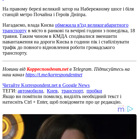
На правому березі великий затор на Набережному шосе і біля
станцій метро Почайна і Героїв Дніпра.
Нагадаємо, влада Києва
обмежила в'їзд великогабаритного
транспорту
в місто в ранкові та вечірні години з понеділка, 18
травня. Таким чином в КМДА сподівалися зменшити
навантаження на дороги Києва в години пік і стабілізувати
трафік до повного відновлення роботи громадського
транспорту.
Новини від
Корреспондент.net
в Telegram. Підписуйтесь на
наш канал
https://t.me/korrespondentnet
Читайте Korrespondent.net в Google News
ТЕГИ:
автомобили
,
Киев
,
транспорт
,
пробки
Якщо ви помітили помилку, виділіть необхідний текст і
натисніть Ctrl + Enter, щоб повідомити про це редакцію.