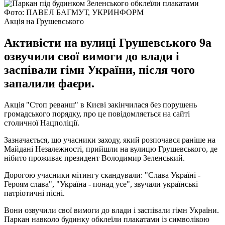
Фото: ПАВЕЛ БАГМУТ, УКРИНФОРМ
Акція на Грушевського
Активісти на вулиці Грушевського 9а
озвучили свої вимоги до влади і
заспівали гімн України, після чого
запалили фаєри.
Акція "Стоп реванш" в Києві закінчилася без порушень
громадського порядку, про це повідомляється на сайті
столичної Нацполіції.
Зазначається, що учасники заходу, який розпочався раніше на
Майдані Незалежності, прийшли на вулицю Грушевського, де
нібито проживає президент Володимир Зеленський.
Дорогою учасники мітингу скандували: "Слава Україні -
Героям слава", "Україна - понад усе", звучали українські
патріотичні пісні.
Вони озвучили свої вимоги до влади і заспівали гімн України.
Паркан навколо будинку обклеїли плакатами із символікою