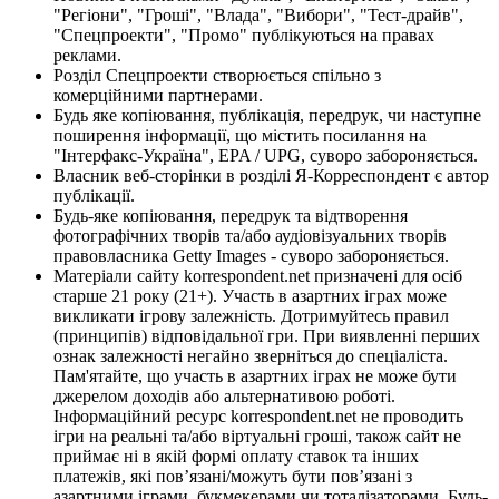
"Регіони", "Гроші", "Влада", "Вибори", "Тест-драйв",
"Спецпроекти", "Промо" публікуються на правах
реклами.
Розділ Спецпроекти створюється спільно з
комерційними партнерами.
Будь яке копіювання, публікація, передрук, чи наступне
поширення інформації, що містить посилання на
"Інтерфакс-Україна", EPA / UPG, суворо забороняється.
Власник веб-сторінки в розділі Я-Корреспондент є автор
публікації.
Будь-яке копіювання, передрук та відтворення
фотографічних творів та/або аудіовізуальних творів
правовласника Getty Images - суворо забороняється.
Матеріали сайту korrespondent.net призначені для осіб
старше 21 року (21+). Участь в азартних іграх може
викликати ігрову залежність. Дотримуйтесь правил
(принципів) відповідальної гри. При виявленні перших
ознак залежності негайно зверніться до спеціаліста.
Пам'ятайте, що участь в азартних іграх не може бути
джерелом доходів або альтернативою роботі.
Інформаційний ресурс korrespondent.net не проводить
ігри на реальні та/або віртуальні гроші, також сайт не
приймає ні в якій формі оплату ставок та інших
платежів, які пов’язані/можуть бути пов’язані з
азартними іграми, букмекерами чи тоталізаторами. Будь-