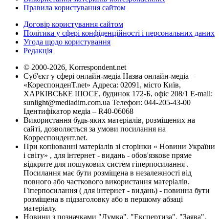
Правила користування сайтом
Договір користування сайтом
Політика у сфері конфіденційності і персональних даних
Угода щодо користування
Редакція
© 2000-2026, Korrespondent.net
Суб'єкт у сфері онлайн-медіа Назва онлайн-медіа –
«КореспонденТ.net» Адреса: 02091, місто Київ,
ХАРКІВСЬКЕ ШОСЕ, будинок 172-Б, офіс 208/1 E-mail:
sunlight@mediadim.com.ua
Телефон: 044-205-43-00
Ідентифікатор медіа – R40-06068
Використання будь-яких матеріалів, розміщених на
сайті, дозволяється за умови посилання на
Корреспондент.net.
При копіюванні матеріалів зі сторінки « Новини України
і світу» , для інтернет - видань - обов'язкове пряме
відкрите для пошукових систем гіперпосилання .
Посилання має бути розміщена в незалежності від
повного або часткового використання матеріалів.
Гіперпосилання ( для інтернет - видань) - повинна бути
розміщена в підзаголовку або в першому абзаці
матеріалу.
Новини з позначками "Думка", "Експертиза", "Заява",