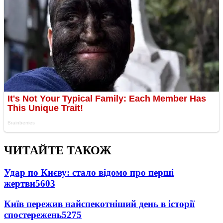
ЧИТАЙТЕ ТАКОЖ
Удар по Києву: стало відомо про перші
жертви
5603
Київ пережив найспекотніший день в історії
спостережень
5275