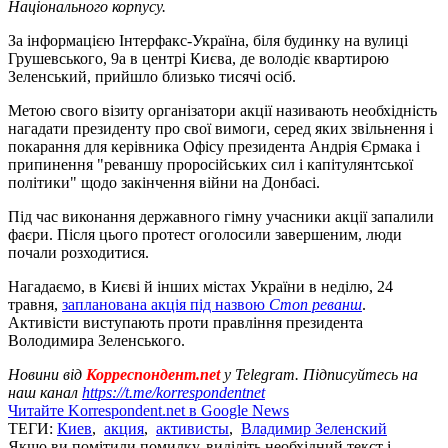
Національного корпусу.
За інформацією Інтерфакс-Україна, біля будинку на вулиці
Грушевського, 9а в центрі Києва, де володіє квартирою
Зеленський, прийшло близько тисячі осіб.
Метою свого візиту організатори акції називають необхідність
нагадати президенту про свої вимоги, серед яких звільнення і
покарання для керівника Офісу президента Андрія Єрмака і
припинення "реваншу проросійських сил і капітулянтської
політики" щодо закінчення війни на Донбасі.
Під час виконання державного гімну учасники акції запалили
фаєри. Після цього протест оголосили завершеним, люди
почали розходитися.
Нагадаємо, в Києві й інших містах України в неділю, 24
травня,
запланована акція під назвою
Стоп реванш
.
Активісти виступають проти правління президента
Володимира Зеленського.
Новини від
Корреспондент.net
у Telegram. Підписуйтесь на
наш канал
https://t.me/korrespondentnet
Читайте Korrespondent.net в Google News
ТЕГИ:
Киев
,
акция
,
активисты
,
Владимир Зеленский
Якщо ви помітили помилку, виділіть необхідний текст і