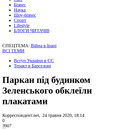
Бізнес
Наука
Шоу-бізнес
Спорт
Lifestyle
БЛОГИ ЧИТАЧІВ
СПЕЦТЕМА:
Війна в Ірані
ВСІ ТЕМИ
Вступ України в ЄС
Теракт в Барселоні
Паркан під будинком
Зеленського обклеїли
плакатами
Корреспондент.net, 24 травня 2020, 18:14
0
3907