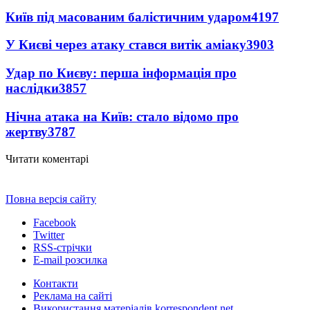
Київ під масованим балістичним ударом
4197
У Києві через атаку стався витік аміаку
3903
Удар по Києву: перша інформація про
наслідки
3857
Нічна атака на Київ: стало відомо про
жертву
3787
Читати коментарі
Повна версія сайту
Facebook
Twitter
RSS-стрічки
E-mail розсилка
Контакти
Реклама на сайті
Використання матеріалів korrespondent.net