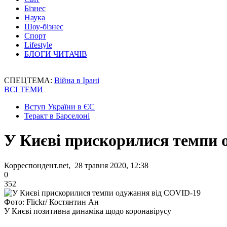
Бізнес
Наука
Шоу-бізнес
Спорт
Lifestyle
БЛОГИ ЧИТАЧІВ
СПЕЦТЕМА:
Війна в Ірані
ВСІ ТЕМИ
Вступ України в ЄС
Теракт в Барселоні
У Києві прискорилися темпи 
Корреспондент.net, 28 травня 2020, 12:38
0
352
Фото: Flickr/ Костянтин Ан
У Києві позитивна динаміка щодо коронавірусу