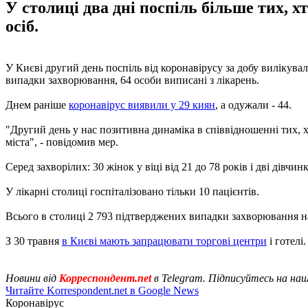
У столиці два дні поспіль більше тих, х
осіб.
У Києві другий день поспіль від коронавірусу за добу вилікувал
випадки захворювання, 64 особи виписані з лікарень.
Днем раніше
коронавірус виявили у 29 киян
, а одужали - 44.
"Другий день у нас позитивна динаміка в співвідношенні тих, х
міста", - повідомив мер.
Серед захворілих: 30 жінок у віці від 21 до 78 років і дві дівчинк
У лікарні столиці госпіталізовано тільки 10 пацієнтів.
Всього в столиці 2 793 підтверджених випадки захворювання н
З 30 травня
в Києві мають запрацювати торгові центри
і готелі.
Новини від
Корреспондент.net
в Telegram. Підписуйтесь на на
Читайте Korrespondent.net в Google News
Коронавірус