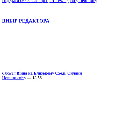
Підсумки 06.08: Санкції проти РФ і дрон у Лейпцигу
ВИБІР РЕДАКТОРА
Сюжет
Війна на Близькому Сході. Онлайн
Новини світу
— 18:56