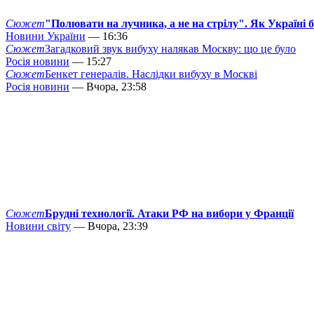
Сюжет
"Полювати на лучника, а не на стрілу". Як Україні 
Новини України
— 16:36
Сюжет
Загадковий звук вибуху налякав Москву: що це було
Росія новини
— 15:27
Сюжет
Бенкет генералів. Наслідки вибуху в Москві
Росія новини
— Вчора, 23:58
Сюжет
Брудні технології. Атаки РФ на вибори у Франції
Новини світу
— Вчора, 23:39