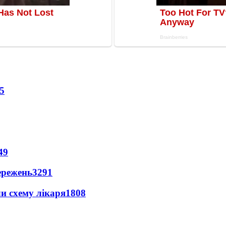
5
49
ережень
3291
ли схему лікаря
1808