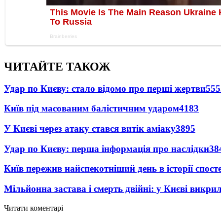
ЧИТАЙТЕ ТАКОЖ
Удар по Києву: стало відомо про перші жертви
555
Київ під масованим балістичним ударом
4183
У Києві через атаку стався витік аміаку
3895
Удар по Києву: перша інформація про наслідки
38
Київ пережив найспекотніший день в історії спост
Мільйонна застава і смерть двійні: у Києві викри
Читати коментарі