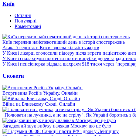
Київ
Останні
Популярні
Коментовані
Київ пережив найспекотніший день в історії спостережень
Атака 5 серпня: в Києві зросла кількість жертв
У Києві лікарці оголосили підозру після втрати пацієнткою ди
У Києві спалахнули протести проти вирубки дерев заради тепл
У Києві пенсіонерка віддала шахраям $18 тисяч через "перевір
Сюжети
Вторгнення Росії в Україну. Онлайн
Війна на Близькому Сході. Онлайн
"Полювати на лучника, а не на стрілу". Як Україні боротись з 
Загадковий звук вибуху налякав Москву: що це було