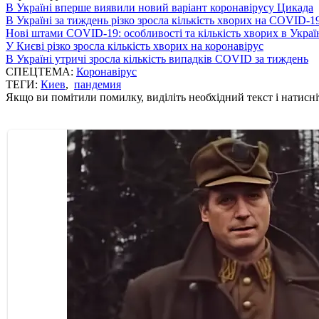
В Україні вперше виявили новий варіант коронавірусу Цикада
В Україні за тиждень різко зросла кількість хворих на COVID-1
Нові штами COVID-19: особливості та кількість хворих в Украї
У Києві різко зросла кількість хворих на коронавірус
В Україні утричі зросла кількість випадків COVID за тиждень
СПЕЦТЕМА:
Коронавірус
ТЕГИ:
Киев
,
пандемия
Якщо ви помітили помилку, виділіть необхідний текст і натисніт