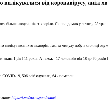
то вилікувалися від коронавірусу, аніж х
ося більше людей, ніж захворіло. Як повідомив у четвер, 28 трав
то вилікувався і хто захворів. Так, за минулу добу в столиці од
и, яким 1 рік і 11 років. А також - 17 чоловіків від 18 до 76 років
а COVID-19, 506 осіб одужали, 64 - померли.
ш канал
https://t.me/korrespondentnet