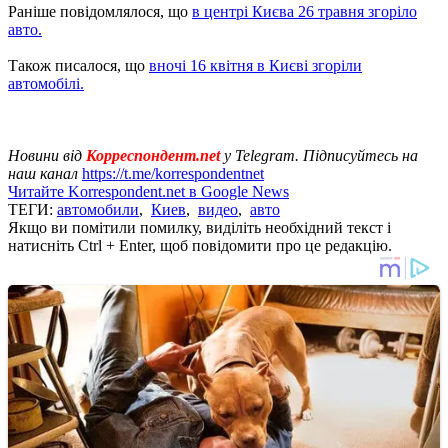
Раніше повідомлялося, що
в центрі Києва 26 травня згоріло
авто.
Також писалося, що
вночі 16 квітня в Києві згоріли
автомобілі.
Новини від
Корреспондент.net
у Telegram. Підписуйтесь на
наш канал
https://t.me/korrespondentnet
Читайте Korrespondent.net в Google News
ТЕГИ:
автомобили
,
Киев
,
видео
,
авто
Якщо ви помітили помилку, виділіть необхідний текст і
натисніть Ctrl + Enter, щоб повідомити про це редакцію.