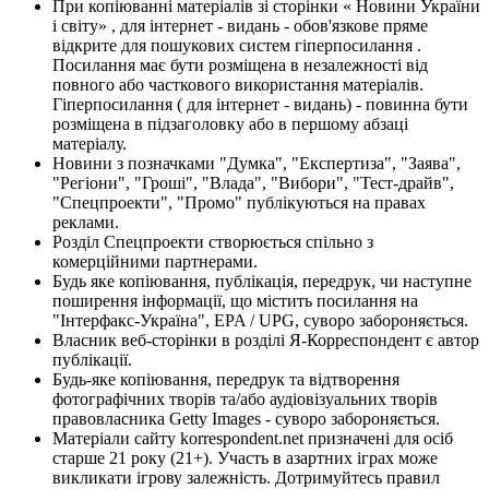
При копіюванні матеріалів зі сторінки « Новини України
і світу» , для інтернет - видань - обов'язкове пряме
відкрите для пошукових систем гіперпосилання .
Посилання має бути розміщена в незалежності від
повного або часткового використання матеріалів.
Гіперпосилання ( для інтернет - видань) - повинна бути
розміщена в підзаголовку або в першому абзаці
матеріалу.
Новини з позначками "Думка", "Експертиза", "Заява",
"Регіони", "Гроші", "Влада", "Вибори", "Тест-драйв",
"Спецпроекти", "Промо" публікуються на правах
реклами.
Розділ Спецпроекти створюється спільно з
комерційними партнерами.
Будь яке копіювання, публікація, передрук, чи наступне
поширення інформації, що містить посилання на
"Інтерфакс-Україна", EPA / UPG, суворо забороняється.
Власник веб-сторінки в розділі Я-Корреспондент є автор
публікації.
Будь-яке копіювання, передрук та відтворення
фотографічних творів та/або аудіовізуальних творів
правовласника Getty Images - суворо забороняється.
Матеріали сайту korrespondent.net призначені для осіб
старше 21 року (21+). Участь в азартних іграх може
викликати ігрову залежність. Дотримуйтесь правил