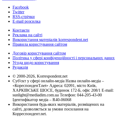
Facebook
Twitter
RSS-стрічки
E-mail розсилка
Контакти
Реклама на сайті
Використання матеріалів korrespondent.net
Правила користування сайтом
Договір користування сайтом
Політика у сфері конфіденційності і персональних даних
Угода щодо користування
Редакція
© 2000-2026, Korrespondent.net
Суб'єкт у сфері онлайн-медіа Назва онлайн-медіа –
«КореспонденТ.net» Адреса: 02091, місто Київ,
ХАРКІВСЬКЕ ШОСЕ, будинок 172-Б, офіс 208/1 E-mail:
sunlight@mediadim.com.ua
Телефон: 044-205-43-00
Ідентифікатор медіа – R40-06068
Використання будь-яких матеріалів, розміщених на
сайті, дозволяється за умови посилання на
Корреспондент.net.