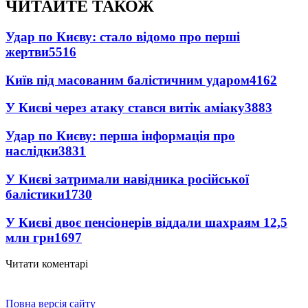
ЧИТАЙТЕ ТАКОЖ
Удар по Києву: стало відомо про перші
жертви
5516
Київ під масованим балістичним ударом
4162
У Києві через атаку стався витік аміаку
3883
Удар по Києву: перша інформація про
наслідки
3831
У Києві затримали навідника російської
балістики
1730
У Києві двоє пенсіонерів віддали шахраям 12,5
млн грн
1697
Читати коментарі
Повна версія сайту