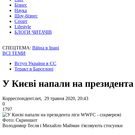
Бізнес
Наука
Шоу-бізнес
Спорт
Lifestyle
БЛОГИ ЧИТАЧІВ
СПЕЦТЕМА:
Війна в Ірані
ВСІ ТЕМИ
Вступ України в ЄС
Теракт в Барселоні
У Києві напали на президент
Корреспондент.net, 29 травня 2020, 20:43
0
1797
Фото: Скриншот
Володимир Тесля і Михайло Майман з'ясовують стосунки