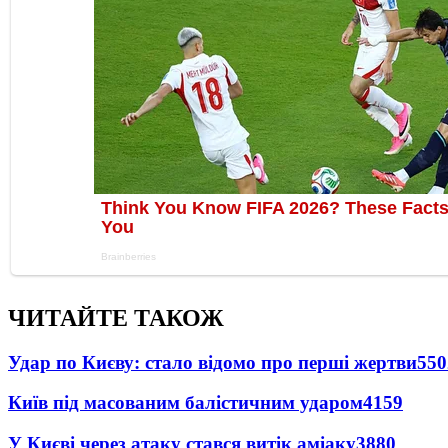
ЧИТАЙТЕ ТАКОЖ
Удар по Києву: стало відомо про перші жертви
550
Київ під масованим балістичним ударом
4159
У Києві через атаку стався витік аміаку
3880