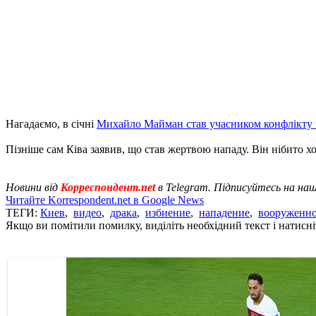
Нагадаємо, в січні
Михайло Майман став учасником конфлікту
Пізніше сам Ківа заявив, що став жертвою нападу. Він нібито 
Новини від
Корреспондент.net
в Telegram. Підписуйтесь на на
Читайте Korrespondent.net в Google News
ТЕГИ:
Киев
,
видео
,
драка
,
избиение
,
нападение
,
вооруженно
Якщо ви помітили помилку, виділіть необхідний текст і натисніт