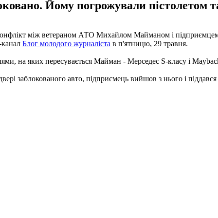
оковано. Йому погрожували пістолетом т
вся конфлікт між ветераном АТО Михайлом Майманом і підприєм
m-канал
Блог молодого журналіста
в п'ятницю, 29 травня.
лями, на яких пересувається Майман - Мерседес S-класу і Maybac
двері заблокованого авто, підприємець вийшов з нього і піддався