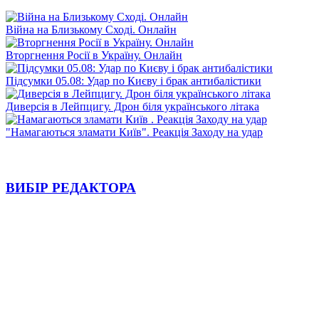
Війна на Близькому Сході. Онлайн
Вторгнення Росії в Україну. Онлайн
Підсумки 05.08: Удар по Києву і брак антибалістики
Диверсія в Лейпцигу. Дрон біля українського літака
"Намагаються зламати Київ". Реакція Заходу на удар
ВИБІР РЕДАКТОРА