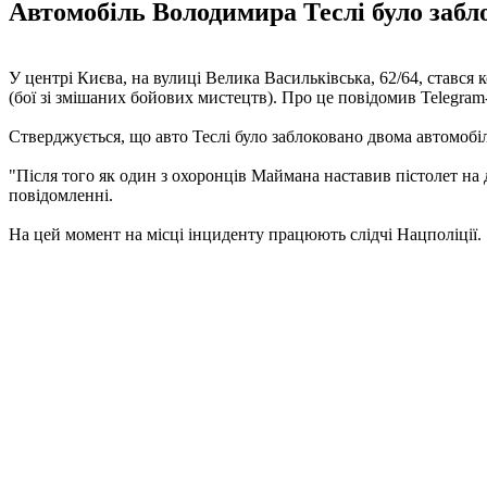
Автомобіль Володимира Теслі було забл
У центрі Києва, на вулиці Велика Васильківська, 62/64, ста
(бої зі змішаних бойових мистецтв). Про це повідомив Telegra
Стверджується, що авто Теслі було заблоковано двома автомобі
"Після того як один з охоронців Маймана наставив пістолет на 
повідомленні.
На цей момент на місці інциденту працюють слідчі Нацполіції.