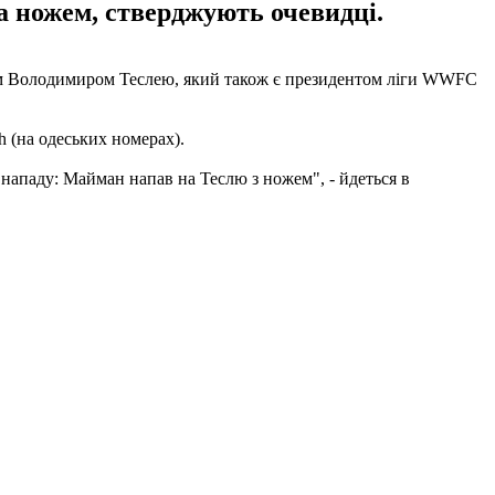
а ножем, стверджують очевидці.
цем Володимиром Теслею, який також є президентом ліги WWFC
h (на одеських номерах).
 нападу: Майман напав на Теслю з ножем", - йдеться в