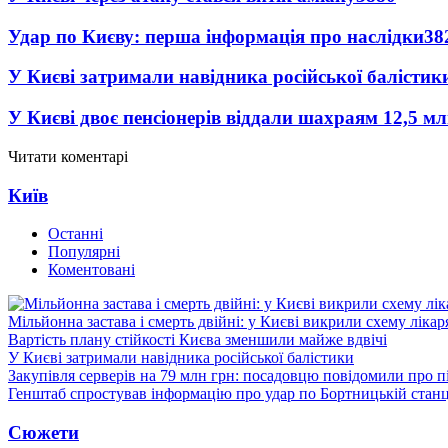
Удар по Києву: перша інформація про наслідки
38
У Києві затримали навідника російської балістик
У Києві двоє пенсіонерів віддали шахраям 12,5 м
Читати коментарі
Київ
Останні
Популярні
Коментовані
Мільйонна застава і смерть двійні: у Києві викрили схему лікар
Вартість плану стійкості Києва зменшили майже вдвічі
У Києві затримали навідника російської балістики
Закупівля серверів на 79 млн грн: посадовцю повідомили про п
Генштаб спростував інформацію про удар по Бортницькій станці
Сюжети