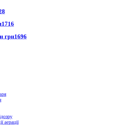
28
и
1716
лн грн
1696
я
ідозру
ї аерації