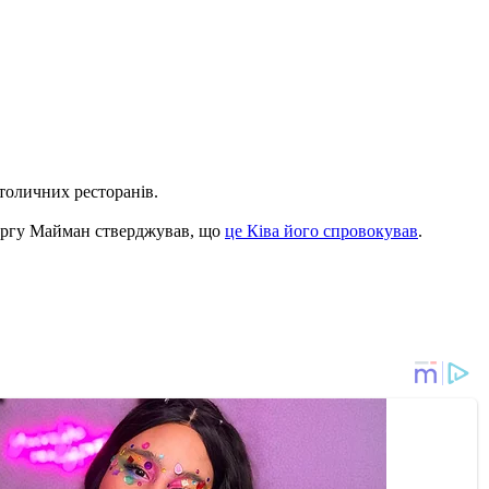
толичних ресторанів.
 чергу Майман стверджував, що
це Ківа його спровокував
.