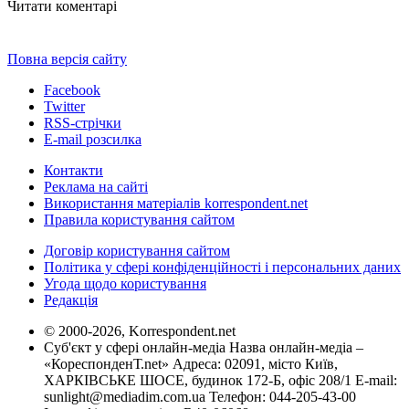
Читати коментарі
Повна версія сайту
Facebook
Twitter
RSS-стрічки
E-mail розсилка
Контакти
Реклама на сайті
Використання матеріалів korrespondent.net
Правила користування сайтом
Договір користування сайтом
Політика у сфері конфіденційності і персональних даних
Угода щодо користування
Редакція
© 2000-2026, Korrespondent.net
Суб'єкт у сфері онлайн-медіа Назва онлайн-медіа –
«КореспонденТ.net» Адреса: 02091, місто Київ,
ХАРКІВСЬКЕ ШОСЕ, будинок 172-Б, офіс 208/1 E-mail:
sunlight@mediadim.com.ua
Телефон: 044-205-43-00