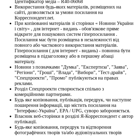
Ідентифікатор медіа – R40-06068
Використання будь-яких матеріалів, розміщених на
сайті, дозволяється за умови посилання на
Корреспондент.net.
При копіюванні матеріалів зі сторінки « Новини України
і світу» , для інтернет - видань - обов'язкове пряме
відкрите для пошукових систем гіперпосилання .
Посилання має бути розміщена в незалежності від
повного або часткового використання матеріалів.
Гіперпосилання ( для інтернет - видань) - повинна бути
розміщена в підзаголовку або в першому абзаці
матеріалу.
Новини з позначками "Думка", "Експертиза", "Заява",
"Регіони", "Гроші", "Влада", "Вибори", "Тест-драйв",
"Спецпроекти", "Промо" публікуються на правах
реклами.
Розділ Спецпроекти створюється спільно з
комерційними партнерами.
Будь яке копіювання, публікація, передрук, чи наступне
поширення інформації, що містить посилання на
"Інтерфакс-Україна", EPA / UPG, суворо забороняється.
Власник веб-сторінки в розділі Я-Корреспондент є автор
публікації.
Будь-яке копіювання, передрук та відтворення
фотографічних творів та/або аудіовізуальних творів