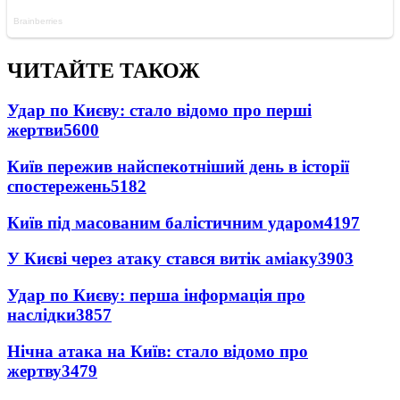
ЧИТАЙТЕ ТАКОЖ
Удар по Києву: стало відомо про перші
жертви
5600
Київ пережив найспекотніший день в історії
спостережень
5182
Київ під масованим балістичним ударом
4197
У Києві через атаку стався витік аміаку
3903
Удар по Києву: перша інформація про
наслідки
3857
Нічна атака на Київ: стало відомо про
жертву
3479