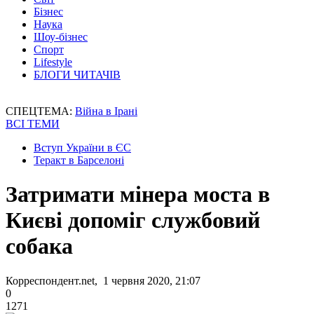
Бізнес
Наука
Шоу-бізнес
Спорт
Lifestyle
БЛОГИ ЧИТАЧІВ
СПЕЦТЕМА:
Війна в Ірані
ВСІ ТЕМИ
Вступ України в ЄС
Теракт в Барселоні
Затримати мінера моста в
Києві допоміг службовий
собака
Корреспондент.net, 1 червня 2020, 21:07
0
1271