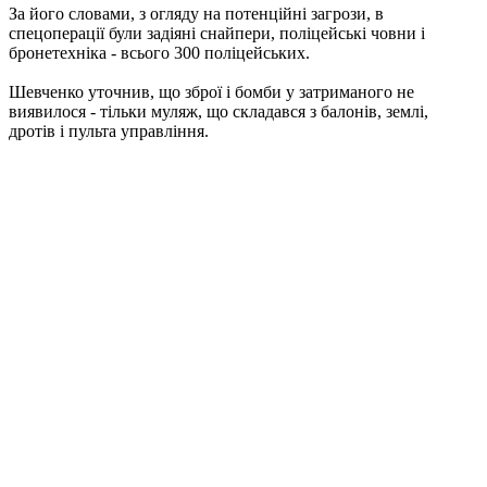
За його словами, з огляду на потенційні загрози, в
спецоперації були задіяні снайпери, поліцейські човни і
бронетехніка - всього 300 поліцейських.
Шевченко уточнив, що зброї і бомби у затриманого не
виявилося - тільки муляж, що складався з балонів, землі,
дротів і пульта управління.