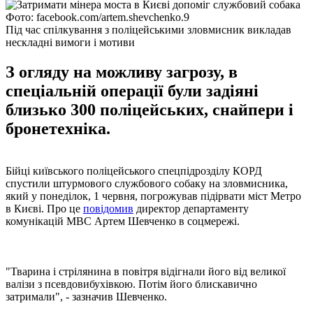
Фото: facebook.com/artem.shevchenko.9
Під час спілкування з поліцейськими зловмисник викладав
нескладні вимоги і мотиви
З огляду на можливу загрозу, в
спеціальній операції були задіяні
близько 300 поліцейських, снайпери і
бронетехніка.
Бійці київського поліцейського спецпідрозділу КОРД
спустили штурмового службового собаку на зловмисника,
який у понеділок, 1 червня, погрожував підірвати міст Метро
в Києві. Про це
повідомив
директор департаменту
комунікацій МВС Артем Шевченко в соцмережі.
"Тварина і стрілянина в повітря відігнали його від великої
валізи з псевдовибухівкою. Потім його блискавично
затримали", - зазначив Шевченко.