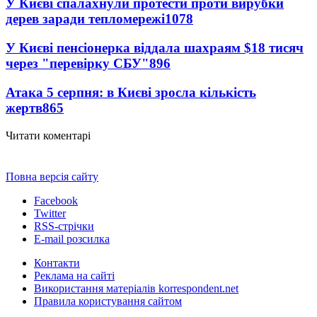
У Києві спалахнули протести проти вирубки
дерев заради тепломережі
1078
У Києві пенсіонерка віддала шахраям $18 тисяч
через "перевірку СБУ"
896
Атака 5 серпня: в Києві зросла кількість
жертв
865
Читати коментарі
Повна версія сайту
Facebook
Twitter
RSS-стрічки
E-mail розсилка
Контакти
Реклама на сайті
Використання матеріалів korrespondent.net
Правила користування сайтом