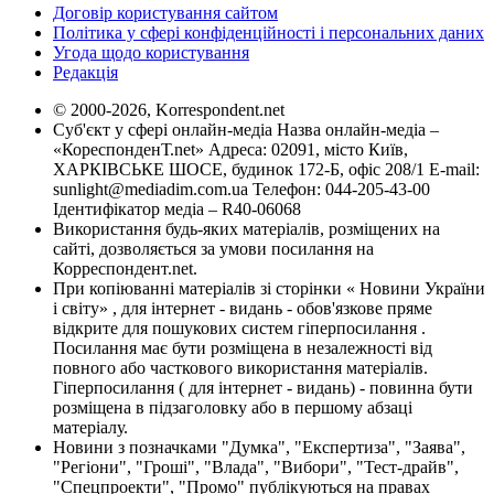
Договір користування сайтом
Політика у сфері конфіденційності і персональних даних
Угода щодо користування
Редакція
© 2000-2026, Korrespondent.net
Суб'єкт у сфері онлайн-медіа Назва онлайн-медіа –
«КореспонденТ.net» Адреса: 02091, місто Київ,
ХАРКІВСЬКЕ ШОСЕ, будинок 172-Б, офіс 208/1 E-mail:
sunlight@mediadim.com.ua
Телефон: 044-205-43-00
Ідентифікатор медіа – R40-06068
Використання будь-яких матеріалів, розміщених на
сайті, дозволяється за умови посилання на
Корреспондент.net.
При копіюванні матеріалів зі сторінки « Новини України
і світу» , для інтернет - видань - обов'язкове пряме
відкрите для пошукових систем гіперпосилання .
Посилання має бути розміщена в незалежності від
повного або часткового використання матеріалів.
Гіперпосилання ( для інтернет - видань) - повинна бути
розміщена в підзаголовку або в першому абзаці
матеріалу.
Новини з позначками "Думка", "Експертиза", "Заява",
"Регіони", "Гроші", "Влада", "Вибори", "Тест-драйв",
"Спецпроекти", "Промо" публікуються на правах