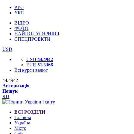
РУС
УКР
ВІДЕО
ФОТО
НАЙПОПУЛЯРНІШІ
СПЕЦПРОЕКТИ
USD
USD
44.4942
EUR
51.3366
Всі курси валют
44.4942
Авторизація
Пошук
RU
ВСІ РОЗДІЛИ
Головна
Україна
Місто
Світ