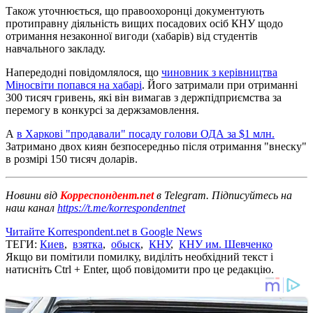
Також уточнюється, що правоохоронці документують
протиправну діяльність вищих посадових осіб КНУ щодо
отримання незаконної вигоди (хабарів) від студентів
навчального закладу.
Напередодні повідомлялося, що
чиновник з керівництва
Міносвіти попався на хабарі
. Його затримали при отриманні
300 тисяч гривень, які він вимагав з держпідприємства за
перемогу в конкурсі за держзамовлення.
А
в Харкові "продавали" посаду голови ОДА за $1 млн.
Затримано двох киян безпосередньо після отримання "внеску"
в розмірі 150 тисяч доларів.
Новини від
Корреспондент.net
в Telegram. Підписуйтесь на
наш канал
https://t.me/korrespondentnet
Читайте Korrespondent.net в Google News
ТЕГИ:
Киев
,
взятка
,
обыск
,
КНУ
,
КНУ им. Шевченко
Якщо ви помітили помилку, виділіть необхідний текст і
натисніть Ctrl + Enter, щоб повідомити про це редакцію.