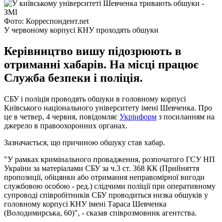
Фото: Корреспондент.net
У червоному корпусі КНУ проходять обшуки
Керівництво вишу підозрюють в
отриманні хабарів. На місці працює
Служба безпеки і поліція.
СБУ і поліція проводять обшуки в головному корпусі
Київського національного університету імені Шевченка. Про
це в четвер, 4 червня, повідомляє
Укрінформ
з посиланням на
джерело в правоохоронних органах.
Зазначається, що причиною обшуку став хабар.
"У рамках кримінального провадження, розпочатого ГСУ НП
України за матеріалами СБУ за ч.3 ст. 368 КК (Прийняття
пропозиції, обіцянки або отримання неправомірної вигоди
службовою особою - ред.) слідчими поліції при оперативному
супроводі співробітників СБУ проводиться низка обшуків у
головному корпусі КНУ імені Тараса Шевченка
(Володимирська, 60)", - сказав співрозмовник агентства.