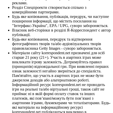
реклами.
Розділ Спецпроекти створюється спільно з
комерційними партнерами.
Будь яке копіювання, публікація, передрук, чи наступне
поширення інформації, що містить посилання на
"Інтерфакс-Україна", EPA / UPG, суворо забороняється.
Власник веб-сторінки в розділі Я-Корреспондент є автор
публікації.
Будь-яке копіювання, передрук та відтворення
фотографічних творів та/або аудіовізуальних творів
правовласника Getty Images - суворо забороняється.
Матеріали сайту korrespondent.net призначені для осіб
старше 21 року (21+). Участь в азартних іграх може
викликати ігрову залежність. Дотримуйтесь правил
(принципів) відповідальної гри. При виявленні перших
ознак залежності негайно зверніться до спеціаліста.
Пам'ятайте, що участь в азартних іграх не може бути
джерелом доходів або альтернативою роботі.
Інформаційний ресурс korrespondent.net не проводить
ігри на реальні та/або віртуальні гроші, також сайт не
приймає ні в якій формі оплату ставок та інших
платежів, які пов’язані/можуть бути пов’язані з
азартними іграми, букмекерами чи тоталізаторами. Будь-
які матеріали на інформаційному ресурсі
korrespondent.net публікуються виключно в