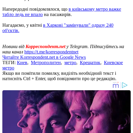
Напередодні повідомлялося, що
в київському метро важке
табло ледь не впало
на пасажирів.
Нагадаємо, у квітні
в Харкові "замінували" одразу 240
об'єктів.
Новини від
Корреспондент.net
у Telegram. Підписуйтесь на
наш канал
https://t.me/korrespondentnet
Читайте Korrespondent.net в Google News
ТЕГИ:
Киев
,
Метрополитен
,
метро
,
Крещатик
,
Киевское
метро
Якщо ви помітили помилку, виділіть необхідний текст і
натисніть Ctrl + Enter, щоб повідомити про це редакцію.