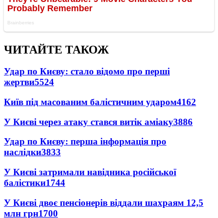
ЧИТАЙТЕ ТАКОЖ
Удар по Києву: стало відомо про перші
жертви
5524
Київ під масованим балістичним ударом
4162
У Києві через атаку стався витік аміаку
3886
Удар по Києву: перша інформація про
наслідки
3833
У Києві затримали навідника російської
балістики
1744
У Києві двоє пенсіонерів віддали шахраям 12,5
млн грн
1700