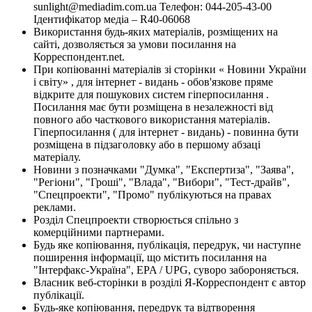
sunlight@mediadim.com.ua
Телефон: 044-205-43-00
Ідентифікатор медіа – R40-06068
Використання будь-яких матеріалів, розміщених на
сайті, дозволяється за умови посилання на
Корреспондент.net.
При копіюванні матеріалів зі сторінки « Новини України
і світу» , для інтернет - видань - обов'язкове пряме
відкрите для пошукових систем гіперпосилання .
Посилання має бути розміщена в незалежності від
повного або часткового використання матеріалів.
Гіперпосилання ( для інтернет - видань) - повинна бути
розміщена в підзаголовку або в першому абзаці
матеріалу.
Новини з позначками "Думка", "Експертиза", "Заява",
"Регіони", "Гроші", "Влада", "Вибори", "Тест-драйв",
"Спецпроекти", "Промо" публікуються на правах
реклами.
Розділ Спецпроекти створюється спільно з
комерційними партнерами.
Будь яке копіювання, публікація, передрук, чи наступне
поширення інформації, що містить посилання на
"Інтерфакс-Україна", EPA / UPG, суворо забороняється.
Власник веб-сторінки в розділі Я-Корреспондент є автор
публікації.
Будь-яке копіювання, передрук та відтворення