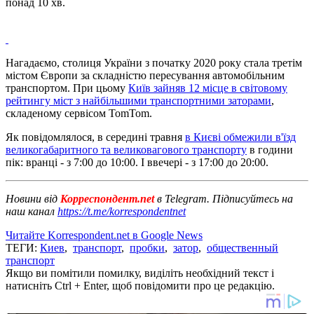
понад 10 хв.
Нагадаємо, столиця України з початку 2020 року стала третім
містом Європи за складністю пересування автомобільним
транспортом. При цьому
Київ зайняв 12 місце в світовому
рейтингу міст з найбільшими транспортними заторами
,
складеному сервісом TomTom.
Як повідомлялося, в середині травня
в Києві обмежили в'їзд
великогабаритного та великовагового транспорту
в години
пік: вранці - з 7:00 до 10:00. І ввечері - з 17:00 до 20:00.
Новини від
Корреспондент.net
в Telegram. Підписуйтесь на
наш канал
https://t.me/korrespondentnet
Читайте Korrespondent.net в Google News
ТЕГИ:
Киев
,
транспорт
,
пробки
,
затор
,
общественный
транспорт
Якщо ви помітили помилку, виділіть необхідний текст і
натисніть Ctrl + Enter, щоб повідомити про це редакцію.