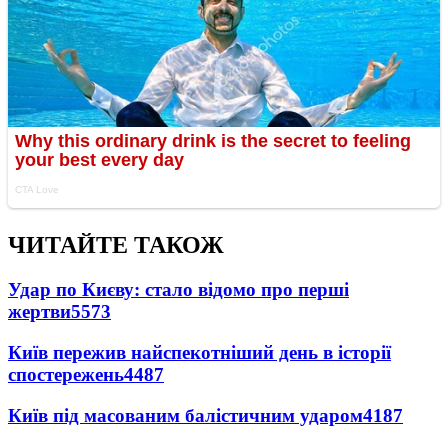
ЧИТАЙТЕ ТАКОЖ
Удар по Києву: стало відомо про перші
жертви
5573
Київ пережив найспекотніший день в історії
спостережень
4487
Київ під масованим балістичним ударом
4187