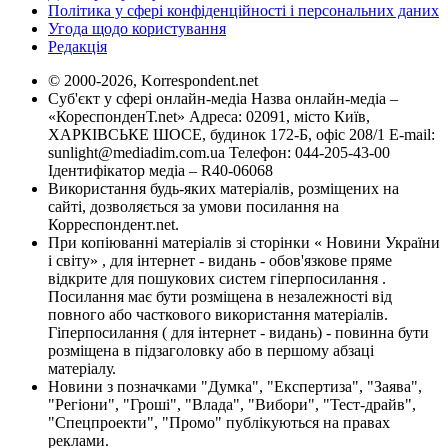
Політика у сфері конфіденційності і персональних даних
Угода щодо користування
Редакція
© 2000-2026, Korrespondent.net
Суб'єкт у сфері онлайн-медіа Назва онлайн-медіа –
«КореспонденТ.net» Адреса: 02091, місто Київ,
ХАРКІВСЬКЕ ШОСЕ, будинок 172-Б, офіс 208/1 E-mail:
sunlight@mediadim.com.ua
Телефон: 044-205-43-00
Ідентифікатор медіа – R40-06068
Використання будь-яких матеріалів, розміщених на
сайті, дозволяється за умови посилання на
Корреспондент.net.
При копіюванні матеріалів зі сторінки « Новини України
і світу» , для інтернет - видань - обов'язкове пряме
відкрите для пошукових систем гіперпосилання .
Посилання має бути розміщена в незалежності від
повного або часткового використання матеріалів.
Гіперпосилання ( для інтернет - видань) - повинна бути
розміщена в підзаголовку або в першому абзаці
матеріалу.
Новини з позначками "Думка", "Експертиза", "Заява",
"Регіони", "Гроші", "Влада", "Вибори", "Тест-драйв",
"Спецпроекти", "Промо" публікуються на правах
реклами.