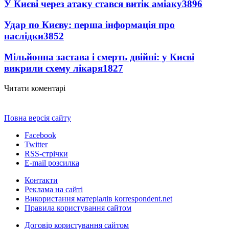
У Києві через атаку стався витік аміаку
3896
Удар по Києву: перша інформація про
наслідки
3852
Мільйонна застава і смерть двійні: у Києві
викрили схему лікаря
1827
Читати коментарі
Повна версія сайту
Facebook
Twitter
RSS-стрічки
E-mail розсилка
Контакти
Реклама на сайті
Використання матеріалів korrespondent.net
Правила користування сайтом
Договір користування сайтом