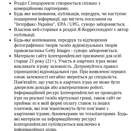
Розділ Спецпроекти створюється спільно з
комерційними партнерами.
Будь яке копіювання, публікація, передрук, чи наступне
поширення інформації, що містить посилання на
"Інтерфакс-Україна", EPA / UPG, суворо забороняється.
Власник веб-сторінки в розділі Я-Корреспондент є автор
публікації.
Будь-яке копіювання, передрук та відтворення
фотографічних творів та/або аудіовізуальних творів
правовласника Getty Images - суворо забороняється.
Матеріали сайту korrespondent.net призначені для осіб
старше 21 року (21+). Участь в азартних іграх може
викликати ігрову залежність. Дотримуйтесь правил
(принципів) відповідальної гри. При виявленні перших
ознак залежності негайно зверніться до спеціаліста.
Пам'ятайте, що участь в азартних іграх не може бути
джерелом доходів або альтернативою роботі.
Інформаційний ресурс korrespondent.net не проводить
ігри на реальні та/або віртуальні гроші, також сайт не
приймає ні в якій формі оплату ставок та інших
платежів, які пов’язані/можуть бути пов’язані з
азартними іграми, букмекерами чи тоталізаторами. Будь-
які матеріали на інформаційному ресурсі
korrespondent.net публікуються виключно в
інформаційних цілях.