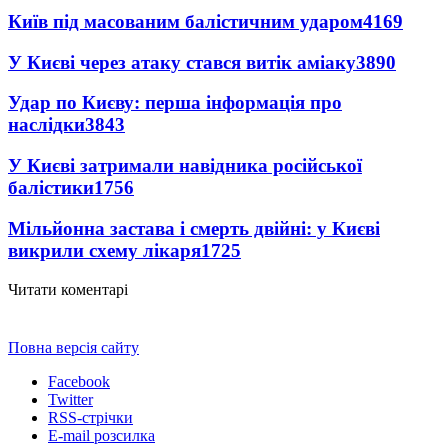
Київ під масованим балістичним ударом
4169
У Києві через атаку стався витік аміаку
3890
Удар по Києву: перша інформація про
наслідки
3843
У Києві затримали навідника російської
балістики
1756
Мільйонна застава і смерть двійні: у Києві
викрили схему лікаря
1725
Читати коментарі
Повна версія сайту
Facebook
Twitter
RSS-стрічки
E-mail розсилка