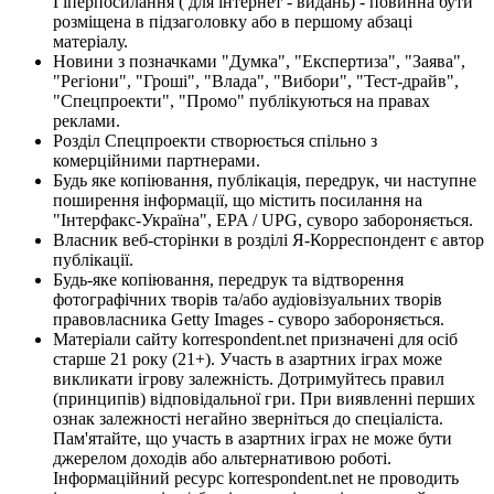
Гіперпосилання ( для інтернет - видань) - повинна бути
розміщена в підзаголовку або в першому абзаці
матеріалу.
Новини з позначками "Думка", "Експертиза", "Заява",
"Регіони", "Гроші", "Влада", "Вибори", "Тест-драйв",
"Спецпроекти", "Промо" публікуються на правах
реклами.
Розділ Спецпроекти створюється спільно з
комерційними партнерами.
Будь яке копіювання, публікація, передрук, чи наступне
поширення інформації, що містить посилання на
"Інтерфакс-Україна", EPA / UPG, суворо забороняється.
Власник веб-сторінки в розділі Я-Корреспондент є автор
публікації.
Будь-яке копіювання, передрук та відтворення
фотографічних творів та/або аудіовізуальних творів
правовласника Getty Images - суворо забороняється.
Матеріали сайту korrespondent.net призначені для осіб
старше 21 року (21+). Участь в азартних іграх може
викликати ігрову залежність. Дотримуйтесь правил
(принципів) відповідальної гри. При виявленні перших
ознак залежності негайно зверніться до спеціаліста.
Пам'ятайте, що участь в азартних іграх не може бути
джерелом доходів або альтернативою роботі.
Інформаційний ресурс korrespondent.net не проводить