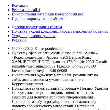
Контакти
Реклама на сайті
Використання матеріалів korrespondent.net
Правила користування сайтом
Договір користування сайтом
Політика у сфері конфіденційності і персональних даних
Угода щодо користування
Редакція
© 2000-2026, Korrespondent.net
Суб'єкт у сфері онлайн-медіа Назва онлайн-медіа –
«КореспонденТ.net» Адреса: 02091, місто Київ,
ХАРКІВСЬКЕ ШОСЕ, будинок 172-Б, офіс 208/1 E-mail:
sunlight@mediadim.com.ua
Телефон: 044-205-43-00
Ідентифікатор медіа – R40-06068
Використання будь-яких матеріалів, розміщених на
сайті, дозволяється за умови посилання на
Корреспондент.net.
При копіюванні матеріалів зі сторінки « Новини України
і світу» , для інтернет - видань - обов'язкове пряме
відкрите для пошукових систем гіперпосилання .
Посилання має бути розміщена в незалежності від
повного або часткового використання матеріалів.