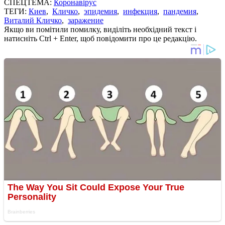
СПЕЦТЕМА:
Коронавірус
ТЕГИ:
Киев
,
Кличко
,
эпидемия
,
инфекция
,
пандемия
,
Виталий Кличко
,
заражение
Якщо ви помітили помилку, виділіть необхідний текст і
натисніть Ctrl + Enter, щоб повідомити про це редакцію.