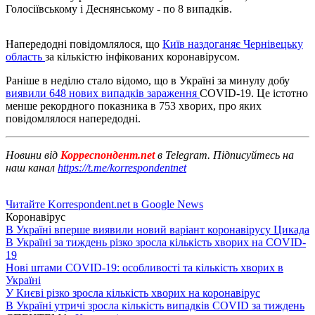
Голосіївському і Деснянському - по 8 випадків.
Напередодні повідомлялося, що
Київ наздоганяє Чернівецьку
область
за кількістю інфікованих коронавірусом.
Раніше в неділю стало відомо, що в Україні за минулу добу
виявили 648 нових випадків зараження
COVID-19. Це істотно
менше рекордного показника в 753 хворих, про яких
повідомлялося напередодні.
Новини від
Корреспондент.net
в Telegram. Підписуйтесь на
наш канал
https://t.me/korrespondentnet
Читайте Korrespondent.net в Google News
Коронавірус
В Україні вперше виявили новий варіант коронавірусу Цикада
В Україні за тиждень різко зросла кількість хворих на COVID-
19
Нові штами COVID-19: особливості та кількість хворих в
Україні
У Києві різко зросла кількість хворих на коронавірус
В Україні утричі зросла кількість випадків COVID за тиждень