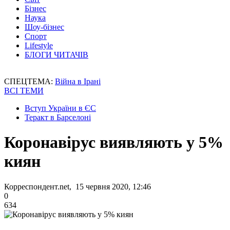
Бізнес
Наука
Шоу-бізнес
Спорт
Lifestyle
БЛОГИ ЧИТАЧІВ
СПЕЦТЕМА:
Війна в Ірані
ВСІ ТЕМИ
Вступ України в ЄС
Теракт в Барселоні
Коронавірус виявляють у 5%
киян
Корреспондент.net, 15 червня 2020, 12:46
0
634