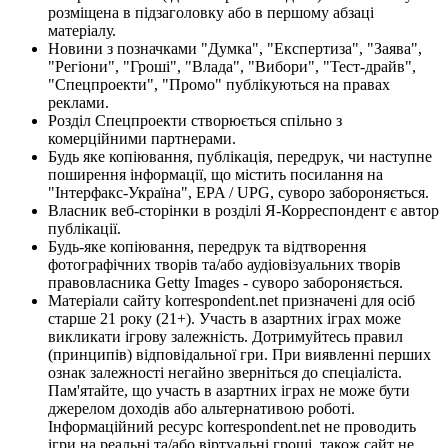
розміщена в підзаголовку або в першому абзаці
матеріалу.
Новини з позначками "Думка", "Експертиза", "Заява",
"Регіони", "Гроші", "Влада", "Вибори", "Тест-драйв",
"Спецпроекти", "Промо" публікуються на правах
реклами.
Розділ Спецпроекти створюється спільно з
комерційними партнерами.
Будь яке копіювання, публікація, передрук, чи наступне
поширення інформації, що містить посилання на
"Інтерфакс-Україна", EPA / UPG, суворо забороняється.
Власник веб-сторінки в розділі Я-Корреспондент є автор
публікації.
Будь-яке копіювання, передрук та відтворення
фотографічних творів та/або аудіовізуальних творів
правовласника Getty Images - суворо забороняється.
Матеріали сайту korrespondent.net призначені для осіб
старше 21 року (21+). Участь в азартних іграх може
викликати ігрову залежність. Дотримуйтесь правил
(принципів) відповідальної гри. При виявленні перших
ознак залежності негайно зверніться до спеціаліста.
Пам'ятайте, що участь в азартних іграх не може бути
джерелом доходів або альтернативою роботі.
Інформаційний ресурс korrespondent.net не проводить
ігри на реальні та/або віртуальні гроші, також сайт не