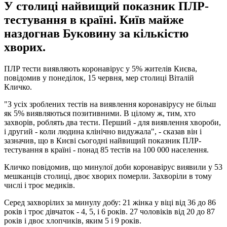
У столиці найвищий показник ПЛР-
тестування в країні. Київ майже
наздогнав Буковину за кількістю
хворих.
ПЛР тести виявляють коронавірус у 5% жителів Києва,
повідомив у понеділок, 15 червня, мер столиці Віталій
Кличко.
"З усіх зроблених тестів на виявлення коронавірусу не більш
як 5% виявляються позитивними. В цілому ж, тим, хто
захворів, роблять два тести. Перший - для виявлення хвороби,
і другий - коли людина клінічно видужала", - сказав він і
зазначив, що в Києві сьогодні найвищий показник ПЛР-
тестування в країні - понад 85 тестів на 100 000 населення.
Кличко повідомив, що минулої доби коронавірус виявили у 53
мешканців столиці, двоє хворих померли. Захворіли в тому
числі і троє медиків.
Серед захворілих за минулу добу: 21 жінка у віці від 36 до 86
років і троє дівчаток - 4, 5, і 6 років. 27 чоловіків від 20 до 87
років і двоє хлопчиків, яким 5 і 9 років.