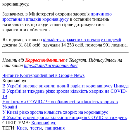
коронавірусу.
Зазначимо, в Міністерстві охорони здоров'я
причиною
зростання випадків коронавірусу
в останній тиждень
називають те, що люди стали гірше дотримуватися
карантинних обмежень.
Як відомо, загальна
кількість заражених з початку пандемії
досягла 31 810 осіб, одужали 14 253 осіб, померла 901 людина.
Новини від
Корреспондент.net
в Telegram. Підписуйтесь на
наш канал
https://t.me/korrespondentnet
Читайте Korrespondent.net в Google News
Коронавірус
В Україні вперше виявили новий варіант коронавірусу Цикада
В Україні за тиждень різко зросла кількість хворих на COVID-
19
Нові штами COVID-19: особливості та кількість хворих в
Україні
У Києві різко зросла кількість хворих на коронавірус
В Україні утричі зросла кількість випадків COVID за тиждень
СПЕЦТЕМА:
Коронавірус
ТЕГИ:
Киев
,
тесты
,
пандемия