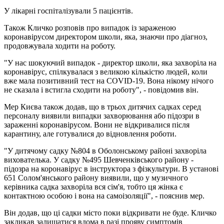
У лікарні госпіталізували 5 пацієнтів.
Також Кличко розповів про випадок із зараженою
коронавірусом директором школи, яка, знаючи про діагноз,
продовжувала ходити на роботу.
"У нас шокуючий випадок - директор школи, яка захворіла на
коронавірус, спілкувалася з великою кількістю людей, коли
вже мала позитивний тест на COVID-19. Вона нікому нічого
не сказала і встигла сходити на роботу", - повідомив він.
Мер Києва також додав, що в трьох дитячих садках серед
персоналу виявили випадки захворювання або підозри в
зараженні коронавірусом. Вони не відкривалися після
карантину, але готувалися до відновлення роботи.
"У дитячому садку №804 в Оболонському районі захворіла
вихователька. У садку №495 Шевченківського району -
підозра на коронавірус в інструктора з фізкультури. В установі
651 Солом'янського району виявили, що у музичного
керівника садка захворіла вся сім'я, тобто ця жінка є
контактною особою і вона на самоізоляції", - пояснив мер.
Він додав, що ці садки місто поки відкривати не буде. Кличко
закликав залишатися вдома в разі прояву симптомів