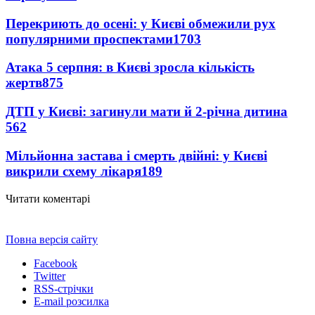
Перекриють до осені: у Києві обмежили рух
популярними проспектами
1703
Атака 5 серпня: в Києві зросла кількість
жертв
875
ДТП у Києві: загинули мати й 2-річна дитина
562
Мільйонна застава і смерть двійні: у Києві
викрили схему лікаря
189
Читати коментарі
Повна версія сайту
Facebook
Twitter
RSS-стрічки
E-mail розсилка