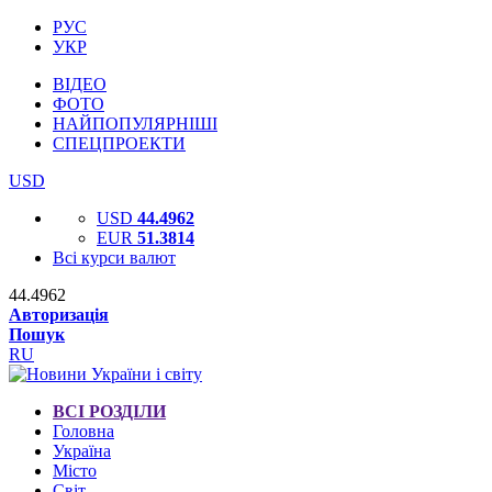
РУС
УКР
ВІДЕО
ФОТО
НАЙПОПУЛЯРНІШІ
СПЕЦПРОЕКТИ
USD
USD
44.4962
EUR
51.3814
Всі курси валют
44.4962
Авторизація
Пошук
RU
ВСІ РОЗДІЛИ
Головна
Україна
Місто
Світ