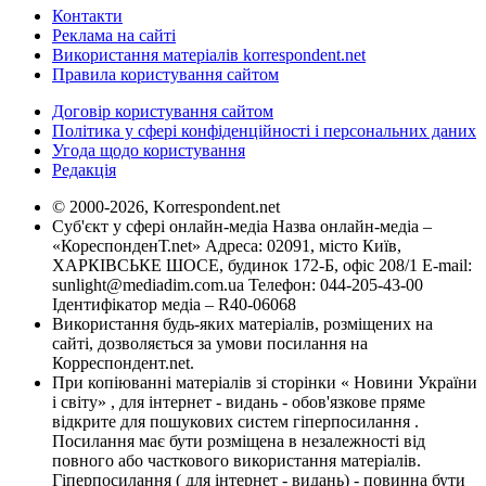
Контакти
Реклама на сайті
Використання матеріалів korrespondent.net
Правила користування сайтом
Договір користування сайтом
Політика у сфері конфіденційності і персональних даних
Угода щодо користування
Редакція
© 2000-2026, Korrespondent.net
Суб'єкт у сфері онлайн-медіа Назва онлайн-медіа –
«КореспонденТ.net» Адреса: 02091, місто Київ,
ХАРКІВСЬКЕ ШОСЕ, будинок 172-Б, офіс 208/1 E-mail:
sunlight@mediadim.com.ua
Телефон: 044-205-43-00
Ідентифікатор медіа – R40-06068
Використання будь-яких матеріалів, розміщених на
сайті, дозволяється за умови посилання на
Корреспондент.net.
При копіюванні матеріалів зі сторінки « Новини України
і світу» , для інтернет - видань - обов'язкове пряме
відкрите для пошукових систем гіперпосилання .
Посилання має бути розміщена в незалежності від
повного або часткового використання матеріалів.
Гіперпосилання ( для інтернет - видань) - повинна бути