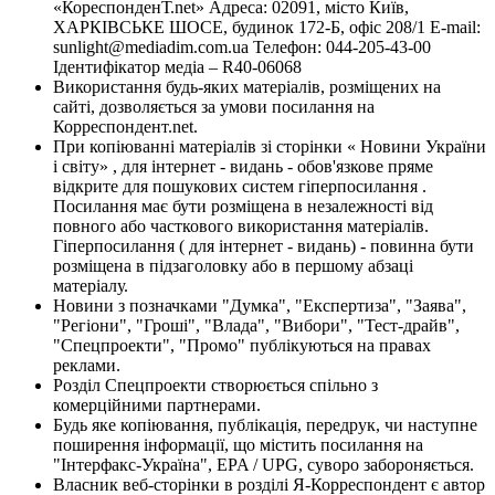
«КореспонденТ.net» Адреса: 02091, місто Київ,
ХАРКІВСЬКЕ ШОСЕ, будинок 172-Б, офіс 208/1 E-mail:
sunlight@mediadim.com.ua
Телефон: 044-205-43-00
Ідентифікатор медіа – R40-06068
Використання будь-яких матеріалів, розміщених на
сайті, дозволяється за умови посилання на
Корреспондент.net.
При копіюванні матеріалів зі сторінки « Новини України
і світу» , для інтернет - видань - обов'язкове пряме
відкрите для пошукових систем гіперпосилання .
Посилання має бути розміщена в незалежності від
повного або часткового використання матеріалів.
Гіперпосилання ( для інтернет - видань) - повинна бути
розміщена в підзаголовку або в першому абзаці
матеріалу.
Новини з позначками "Думка", "Експертиза", "Заява",
"Регіони", "Гроші", "Влада", "Вибори", "Тест-драйв",
"Спецпроекти", "Промо" публікуються на правах
реклами.
Розділ Спецпроекти створюється спільно з
комерційними партнерами.
Будь яке копіювання, публікація, передрук, чи наступне
поширення інформації, що містить посилання на
"Інтерфакс-Україна", EPA / UPG, суворо забороняється.
Власник веб-сторінки в розділі Я-Корреспондент є автор