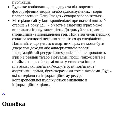
публікації.
Будь-яке копіювання, передрук та відтворення
фотографічних творів та/або аудіовізуальних творів
правовласника Getty Images - суворо забороняється.
Матеріали сайту korrespondent.net призначені для осіб
старше 21 року (21+). Участь в азартних іграх може
викликати ігрову залежність. Дотримуйтесь правил
(принципів) відповідальної гри. При виявленні перших
ознак залежності негайно зверніться до спеціаліста.
Пам'ятайте, що участь в азартних іграх не може бути
джерелом доходів або альтернативою роботі.
Інформаційний ресурс korrespondent.net не проводить
ігри на реальні та/або віртуальні гроші, також сайт не
приймає ні в якій формі оплату ставок та інших
платежів, які пов’язані/можуть бути пов’язані з
азартними іграми, букмекерами чи тоталізаторами. Будь-
які матеріали на інформаційному ресурсі
korrespondent.net публікуються виключно в
інформаційних цілях.
X
Ошибка