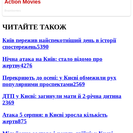
ЧИТАЙТЕ ТАКОЖ
Київ пережив найспекотніший день в історії
спостережень
5390
Нічна атака на Київ: стало відомо про
жертву
4276
Перекриють до осені: у Києві обмежили рух
популярними проспектами
2569
ДТП у Києві: загинули мати й 2-річна дитина
2369
Атака 5 серпня: в Києві зросла кількість
жертв
875