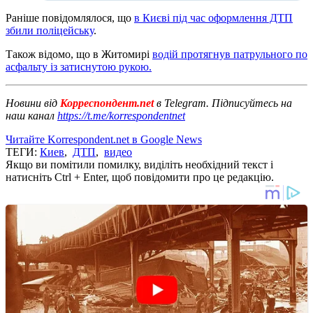
Раніше повідомлялося, що
в Києві під час оформлення ДТП
збили поліцейську
.
Також відомо, що в Житомирі
водій протягнув патрульного по
асфальту із затиснутою рукою.
Новини від
Корреспондент.net
в Telegram. Підписуйтесь на
наш канал
https://t.me/korrespondentnet
Читайте Korrespondent.net в Google News
ТЕГИ:
Киев
,
ДТП
,
видео
Якщо ви помітили помилку, виділіть необхідний текст і
натисніть Ctrl + Enter, щоб повідомити про це редакцію.