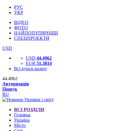
РУС
УКР
ВІДЕО
ФОТО
НАЙПОПУЛЯРНІШІ
СПЕЦПРОЕКТИ
USD
USD
44.4962
EUR
51.3814
Всі курси валют
44.4962
Авторизація
Пошук
RU
ВСІ РОЗДІЛИ
Головна
Україна
Місто
Світ