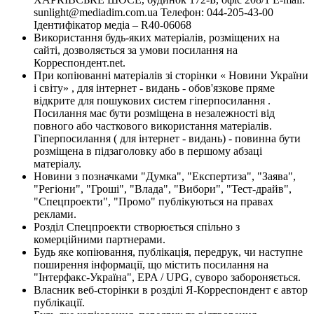
sunlight@mediadim.com.ua
Телефон: 044-205-43-00
Ідентифікатор медіа – R40-06068
Використання будь-яких матеріалів, розміщених на
сайті, дозволяється за умови посилання на
Корреспондент.net.
При копіюванні матеріалів зі сторінки « Новини України
і світу» , для інтернет - видань - обов'язкове пряме
відкрите для пошукових систем гіперпосилання .
Посилання має бути розміщена в незалежності від
повного або часткового використання матеріалів.
Гіперпосилання ( для інтернет - видань) - повинна бути
розміщена в підзаголовку або в першому абзаці
матеріалу.
Новини з позначками "Думка", "Експертиза", "Заява",
"Регіони", "Гроші", "Влада", "Вибори", "Тест-драйв",
"Спецпроекти", "Промо" публікуються на правах
реклами.
Розділ Спецпроекти створюється спільно з
комерційними партнерами.
Будь яке копіювання, публікація, передрук, чи наступне
поширення інформації, що містить посилання на
"Інтерфакс-Україна", EPA / UPG, суворо забороняється.
Власник веб-сторінки в розділі Я-Корреспондент є автор
публікації.