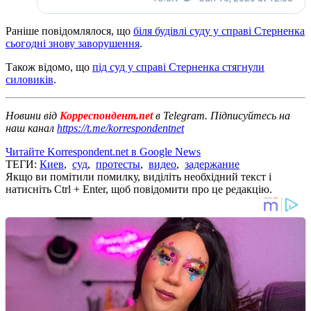
Раніше повідомлялося, що
біля будівлі суду у справі Стерненка
сьогодні знову заворушення
.
Також відомо, що
під суд у справі Стерненка стягнули
силовиків
.
Новини від
Корреспондент.net
в Telegram. Підписуйтесь на
наш канал
https://t.me/korrespondentnet
Читайте Korrespondent.net в Google News
ТЕГИ:
Киев
,
суд
,
протесты
,
видео
,
задержание
Якщо ви помітили помилку, виділіть необхідний текст і
натисніть Ctrl + Enter, щоб повідомити про це редакцію.