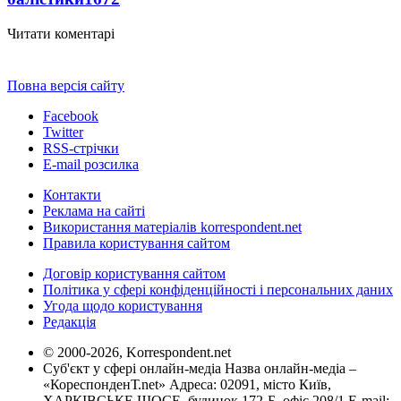
Читати коментарі
Повна версія сайту
Facebook
Twitter
RSS-стрічки
E-mail розсилка
Контакти
Реклама на сайті
Використання матеріалів korrespondent.net
Правила користування сайтом
Договір користування сайтом
Політика у сфері конфіденційності і персональних даних
Угода щодо користування
Редакція
© 2000-2026, Korrespondent.net
Суб'єкт у сфері онлайн-медіа Назва онлайн-медіа –
«КореспонденТ.net» Адреса: 02091, місто Київ,
ХАРКІВСЬКЕ ШОСЕ, будинок 172-Б, офіс 208/1 E-mail: