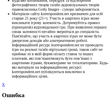
Будь-яке копіювання, передрук та відтворення
фотографічних творів та/або аудіовізуальних творів
правовласника Getty Images - суворо забороняється.
Матеріали сайту korrespondent.net призначені для осіб
старше 21 року (21+). Участь в азартних іграх може
викликати ігрову залежність. Дотримуйтесь правил
(принципів) відповідальної гри. При виявленні перших
ознак залежності негайно зверніться до спеціаліста.
Пам'ятайте, що участь в азартних іграх не може бути
джерелом доходів або альтернативою роботі.
Інформаційний ресурс korrespondent.net не проводить
ігри на реальні та/або віртуальні гроші, також сайт не
приймає ні в якій формі оплату ставок та інших
платежів, які пов’язані/можуть бути пов’язані з
азартними іграми, букмекерами чи тоталізаторами. Будь-
які матеріали на інформаційному ресурсі
korrespondent.net публікуються виключно в
інформаційних цілях.
X
Ошибка