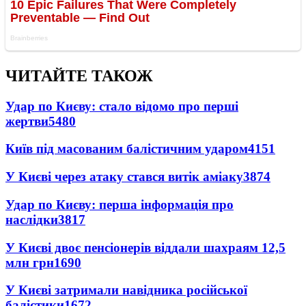
ЧИТАЙТЕ ТАКОЖ
Удар по Києву: стало відомо про перші
жертви
5480
Київ під масованим балістичним ударом
4151
У Києві через атаку стався витік аміаку
3874
Удар по Києву: перша інформація про
наслідки
3817
У Києві двоє пенсіонерів віддали шахраям 12,5
млн грн
1690
У Києві затримали навідника російської
балістики
1672