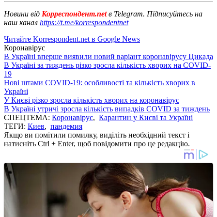
Новини від
Корреспондент.net
в Telegram. Підписуйтесь на
наш канал
https://t.me/korrespondentnet
Читайте Korrespondent.net в Google News
Коронавірус
В Україні вперше виявили новий варіант коронавірусу Цикада
В Україні за тиждень різко зросла кількість хворих на COVID-
19
Нові штами COVID-19: особливості та кількість хворих в
Україні
У Києві різко зросла кількість хворих на коронавірус
В Україні утричі зросла кількість випадків COVID за тиждень
СПЕЦТЕМА:
Коронавірус
,
Карантин у Києві та Україні
ТЕГИ:
Киев
,
пандемия
Якщо ви помітили помилку, виділіть необхідний текст і
натисніть Ctrl + Enter, щоб повідомити про це редакцію.