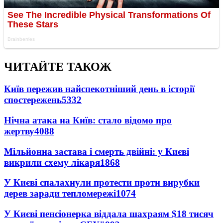
ЧИТАЙТЕ ТАКОЖ
Київ пережив найспекотніший день в історії
спостережень
5332
Нічна атака на Київ: стало відомо про
жертву
4088
Мільйонна застава і смерть двійні: у Києві
викрили схему лікаря
1868
У Києві спалахнули протести проти вирубки
дерев заради тепломережі
1074
У Києві пенсіонерка віддала шахраям $18 тисяч