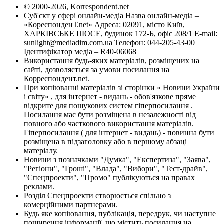
© 2000-2026, Korrespondent.net
Суб'єкт у сфері онлайн-медіа Назва онлайн-медіа –
«КореспонденТ.net» Адреса: 02091, місто Київ,
ХАРКІВСЬКЕ ШОСЕ, будинок 172-Б, офіс 208/1 E-mail:
sunlight@mediadim.com.ua
Телефон: 044-205-43-00
Ідентифікатор медіа – R40-06068
Використання будь-яких матеріалів, розміщених на
сайті, дозволяється за умови посилання на
Корреспондент.net.
При копіюванні матеріалів зі сторінки « Новини України
і світу» , для інтернет - видань - обов'язкове пряме
відкрите для пошукових систем гіперпосилання .
Посилання має бути розміщена в незалежності від
повного або часткового використання матеріалів.
Гіперпосилання ( для інтернет - видань) - повинна бути
розміщена в підзаголовку або в першому абзаці
матеріалу.
Новини з позначками "Думка", "Експертиза", "Заява",
"Регіони", "Гроші", "Влада", "Вибори", "Тест-драйв",
"Спецпроекти", "Промо" публікуються на правах
реклами.
Розділ Спецпроекти створюється спільно з
комерційними партнерами.
Будь яке копіювання, публікація, передрук, чи наступне
поширення інформації, що містить посилання на