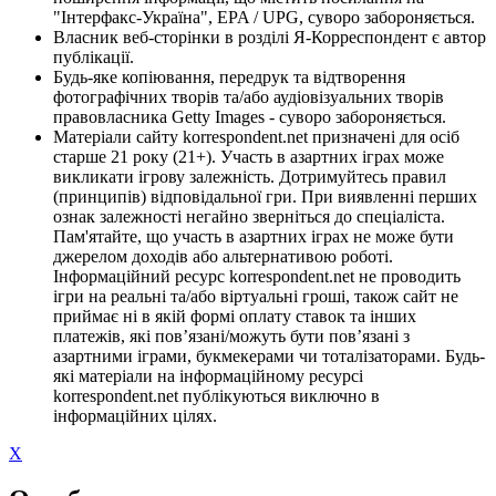
"Інтерфакс-Україна", EPA / UPG, суворо забороняється.
Власник веб-сторінки в розділі Я-Корреспондент є автор
публікації.
Будь-яке копіювання, передрук та відтворення
фотографічних творів та/або аудіовізуальних творів
правовласника Getty Images - суворо забороняється.
Матеріали сайту korrespondent.net призначені для осіб
старше 21 року (21+). Участь в азартних іграх може
викликати ігрову залежність. Дотримуйтесь правил
(принципів) відповідальної гри. При виявленні перших
ознак залежності негайно зверніться до спеціаліста.
Пам'ятайте, що участь в азартних іграх не може бути
джерелом доходів або альтернативою роботі.
Інформаційний ресурс korrespondent.net не проводить
ігри на реальні та/або віртуальні гроші, також сайт не
приймає ні в якій формі оплату ставок та інших
платежів, які пов’язані/можуть бути пов’язані з
азартними іграми, букмекерами чи тоталізаторами. Будь-
які матеріали на інформаційному ресурсі
korrespondent.net публікуються виключно в
інформаційних цілях.
X