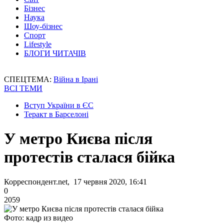
Бізнес
Наука
Шоу-бізнес
Спорт
Lifestyle
БЛОГИ ЧИТАЧІВ
СПЕЦТЕМА:
Війна в Ірані
ВСІ ТЕМИ
Вступ України в ЄС
Теракт в Барселоні
У метро Києва після
протестів сталася бійка
Корреспондент.net, 17 червня 2020, 16:41
0
2059
Фото: кадр из видео