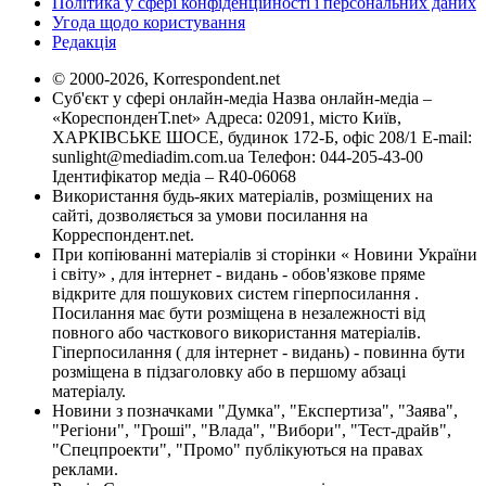
Політика у сфері конфіденційності і персональних даних
Угода щодо користування
Редакція
© 2000-2026, Korrespondent.net
Суб'єкт у сфері онлайн-медіа Назва онлайн-медіа –
«КореспонденТ.net» Адреса: 02091, місто Київ,
ХАРКІВСЬКЕ ШОСЕ, будинок 172-Б, офіс 208/1 E-mail:
sunlight@mediadim.com.ua
Телефон: 044-205-43-00
Ідентифікатор медіа – R40-06068
Використання будь-яких матеріалів, розміщених на
сайті, дозволяється за умови посилання на
Корреспондент.net.
При копіюванні матеріалів зі сторінки « Новини України
і світу» , для інтернет - видань - обов'язкове пряме
відкрите для пошукових систем гіперпосилання .
Посилання має бути розміщена в незалежності від
повного або часткового використання матеріалів.
Гіперпосилання ( для інтернет - видань) - повинна бути
розміщена в підзаголовку або в першому абзаці
матеріалу.
Новини з позначками "Думка", "Експертиза", "Заява",
"Регіони", "Гроші", "Влада", "Вибори", "Тест-драйв",
"Спецпроекти", "Промо" публікуються на правах
реклами.