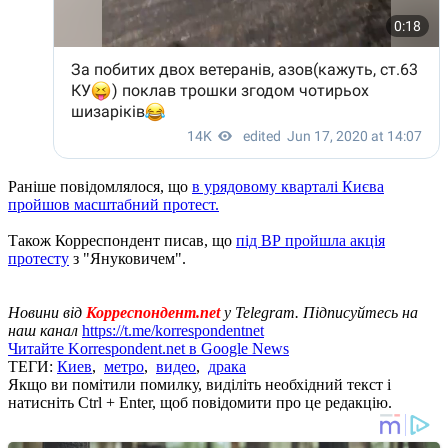
Раніше повідомлялося, що
в урядовому кварталі Києва
пройшов масштабний протест.
Також Корреспондент писав, що
під ВР пройшла акція
протесту
з "Януковичем".
Новини від
Корреспондент.net
у Telegram. Підписуйтесь на
наш канал
https://t.me/korrespondentnet
Читайте Korrespondent.net в Google News
ТЕГИ:
Киев
,
метро
,
видео
,
драка
Якщо ви помітили помилку, виділіть необхідний текст і
натисніть Ctrl + Enter, щоб повідомити про це редакцію.