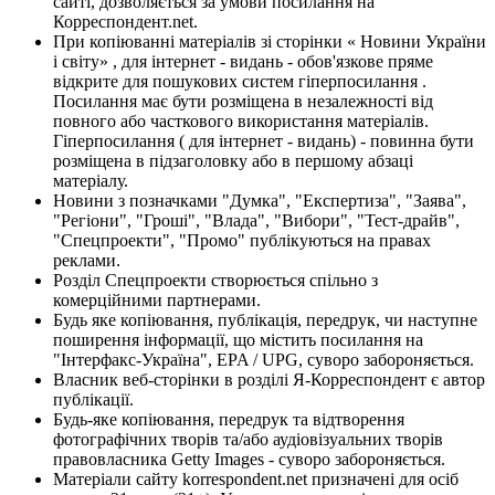
сайті, дозволяється за умови посилання на
Корреспондент.net.
При копіюванні матеріалів зі сторінки « Новини України
і світу» , для інтернет - видань - обов'язкове пряме
відкрите для пошукових систем гіперпосилання .
Посилання має бути розміщена в незалежності від
повного або часткового використання матеріалів.
Гіперпосилання ( для інтернет - видань) - повинна бути
розміщена в підзаголовку або в першому абзаці
матеріалу.
Новини з позначками "Думка", "Експертиза", "Заява",
"Регіони", "Гроші", "Влада", "Вибори", "Тест-драйв",
"Спецпроекти", "Промо" публікуються на правах
реклами.
Розділ Спецпроекти створюється спільно з
комерційними партнерами.
Будь яке копіювання, публікація, передрук, чи наступне
поширення інформації, що містить посилання на
"Інтерфакс-Україна", EPA / UPG, суворо забороняється.
Власник веб-сторінки в розділі Я-Корреспондент є автор
публікації.
Будь-яке копіювання, передрук та відтворення
фотографічних творів та/або аудіовізуальних творів
правовласника Getty Images - суворо забороняється.
Матеріали сайту korrespondent.net призначені для осіб