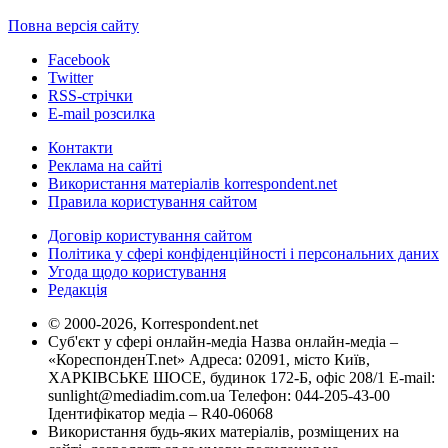
Повна версія сайту
Facebook
Twitter
RSS-стрічки
E-mail розсилка
Контакти
Реклама на сайті
Використання матеріалів korrespondent.net
Правила користування сайтом
Договір користування сайтом
Політика у сфері конфіденційності і персональних даних
Угода щодо користування
Редакція
© 2000-2026, Korrespondent.net
Суб'єкт у сфері онлайн-медіа Назва онлайн-медіа –
«КореспонденТ.net» Адреса: 02091, місто Київ,
ХАРКІВСЬКЕ ШОСЕ, будинок 172-Б, офіс 208/1 E-mail:
sunlight@mediadim.com.ua
Телефон: 044-205-43-00
Ідентифікатор медіа – R40-06068
Використання будь-яких матеріалів, розміщених на