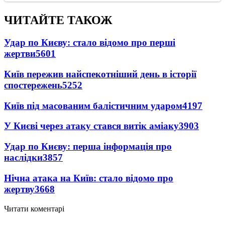
ЧИТАЙТЕ ТАКОЖ
Удар по Києву: стало відомо про перші
жертви
5601
Київ пережив найспекотніший день в історії
спостережень
5252
Київ під масованим балістичним ударом
4197
У Києві через атаку стався витік аміаку
3903
Удар по Києву: перша інформація про
наслідки
3857
Нічна атака на Київ: стало відомо про
жертву
3668
Читати коментарі