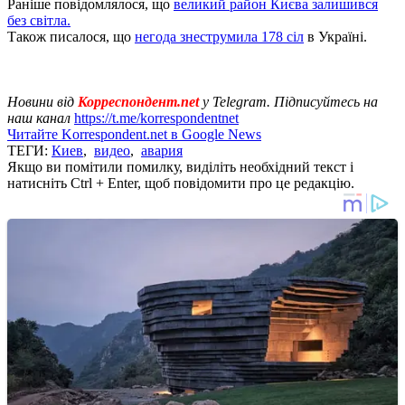
Раніше повідомлялося, що
великий район Києва залишився
без світла.
Також писалося, що
негода знеструмила 178 сіл
в Україні.
Новини від
Корреспондент.net
у Telegram. Підписуйтесь на
наш канал
https://t.me/korrespondentnet
Читайте Korrespondent.net в Google News
ТЕГИ:
Киев
,
видео
,
авария
Якщо ви помітили помилку, виділіть необхідний текст і
натисніть Ctrl + Enter, щоб повідомити про це редакцію.