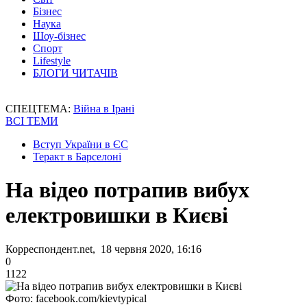
Бізнес
Наука
Шоу-бізнес
Спорт
Lifestyle
БЛОГИ ЧИТАЧІВ
СПЕЦТЕМА:
Війна в Ірані
ВСІ ТЕМИ
Вступ України в ЄС
Теракт в Барселоні
На відео потрапив вибух
електровишки в Києві
Корреспондент.net, 18 червня 2020, 16:16
0
1122
Фото: facebook.com/kievtypical