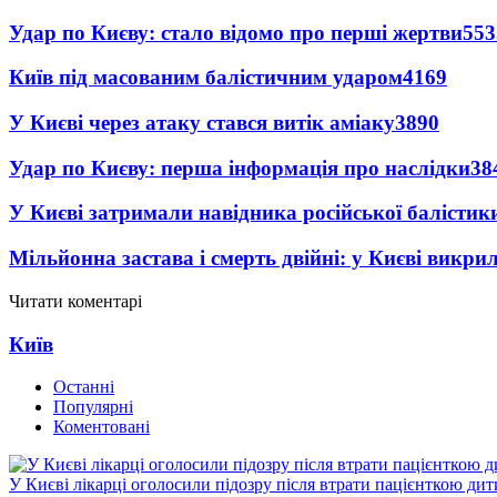
Удар по Києву: стало відомо про перші жертви
553
Київ під масованим балістичним ударом
4169
У Києві через атаку стався витік аміаку
3890
Удар по Києву: перша інформація про наслідки
38
У Києві затримали навідника російської балістик
Мільйонна застава і смерть двійні: у Києві викри
Читати коментарі
Київ
Останні
Популярні
Коментовані
У Києві лікарці оголосили підозру після втрати пацієнткою ди