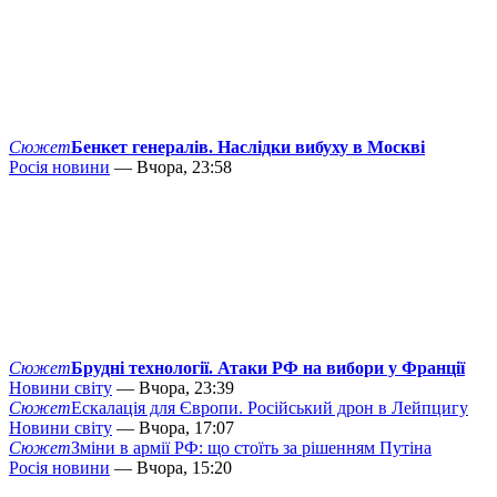
Сюжет
Бенкет генералів. Наслідки вибуху в Москві
Росія новини
— Вчора, 23:58
Сюжет
Брудні технології. Атаки РФ на вибори у Франції
Новини світу
— Вчора, 23:39
Сюжет
Ескалація для Європи. Російський дрон в Лейпцигу
Новини світу
— Вчора, 17:07
Сюжет
Зміни в армії РФ: що стоїть за рішенням Путіна
Росія новини
— Вчора, 15:20