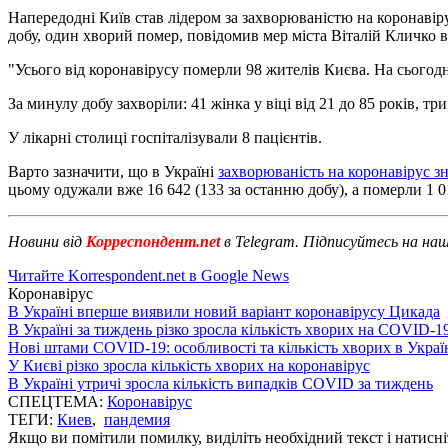
Напередодні Київ став лідером за захворюваністю на коронавіру
добу, один хворий помер, повідомив мер міста Віталій Кличко в
"Усього від коронавірусу померли 98 жителів Києва. На сьогод
За минулу добу захворіли: 41 жінка у віці від 21 до 85 років, три
У лікарні столиці госпіталізували 8 пацієнтів.
Варто зазначити, що в Україні
захворюваність на коронавірус з
цьому одужали вже 16 642 (133 за останню добу), а померли 1 01
Новини від
Корреспондент.net
в Telegram. Підписуйтесь на на
Читайте Korrespondent.net в Google News
Коронавірус
В Україні вперше виявили новий варіант коронавірусу Цикада
В Україні за тиждень різко зросла кількість хворих на COVID-1
Нові штами COVID-19: особливості та кількість хворих в Украї
У Києві різко зросла кількість хворих на коронавірус
В Україні утричі зросла кількість випадків COVID за тиждень
СПЕЦТЕМА:
Коронавірус
ТЕГИ:
Киев
,
пандемия
Якщо ви помітили помилку, виділіть необхідний текст і натисніт