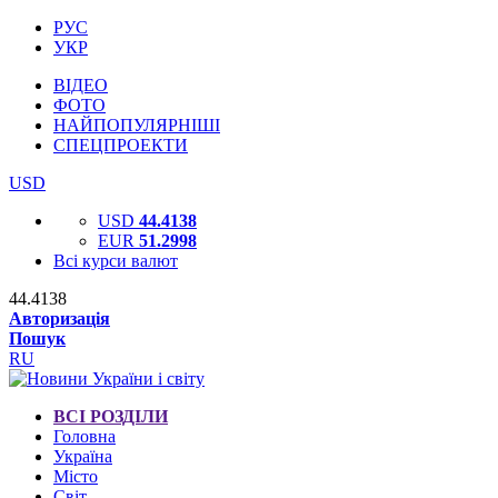
РУС
УКР
ВІДЕО
ФОТО
НАЙПОПУЛЯРНІШІ
СПЕЦПРОЕКТИ
USD
USD
44.4138
EUR
51.2998
Всі курси валют
44.4138
Авторизація
Пошук
RU
ВСІ РОЗДІЛИ
Головна
Україна
Місто
Світ