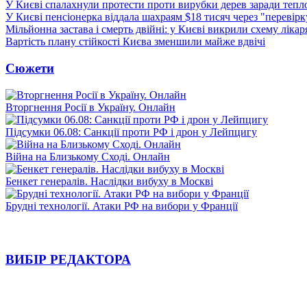
У Києві спалахнули протести проти вирубки дерев заради тепл
У Києві пенсіонерка віддала шахраям $18 тисяч через "перевір
Мільйонна застава і смерть двійні: у Києві викрили схему лікар
Вартість плану стійкості Києва зменшили майже вдвічі
Сюжети
Вторгнення Росії в Україну. Онлайн
Підсумки 06.08: Санкції проти РФ і дрон у Лейпцигу
Війна на Близькому Сході. Онлайн
Бенкет генералів. Наслідки вибуху в Москві
Брудні технології. Атаки РФ на вибори у Франції
ВИБІР РЕДАКТОРА