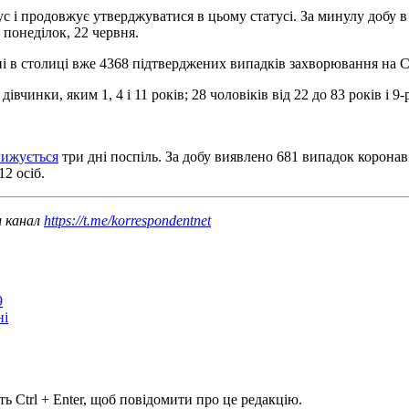
с і продовжує утверджуватися в цьому статусі. За минулу добу в
 понеділок, 22 червня.
ні в столиці вже 4368 підтверджених випадків захворювання на C
 дівчинки, яким 1, 4 і 11 років; 28 чоловіків від 22 до 83 років і
нижується
три дні поспіль. За добу виявлено 681 випадок коронаві
2 осіб.
ш канал
https://t.me/korrespondentnet
9
ні
ь Ctrl + Enter, щоб повідомити про це редакцію.