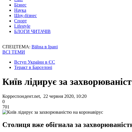
Бізнес
Наука
Шоу-бізнес
Спорт
Lifestyle
БЛОГИ ЧИТАЧІВ
СПЕЦТЕМА:
Війна в Ірані
ВСІ ТЕМИ
Вступ України в ЄС
Теракт в Барселоні
Київ лідирує за захворюваніс
Корреспондент.net, 22 червня 2020, 10:20
0
701
Столиця вже обігнала за захворюваніст