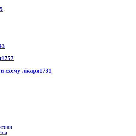
5
43
и
1757
ли схему лікаря
1731
тини