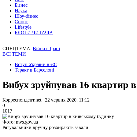
Бізнес
Наука
Шоу-бізнес
Спорт
Lifestyle
БЛОГИ ЧИТАЧІВ
СПЕЦТЕМА:
Війна в Ірані
ВСІ ТЕМИ
Вступ України в ЄС
Теракт в Барселоні
Вибух зруйнував 16 квартир в
Корреспондент.net, 22 червня 2020, 11:12
0
1017
Фото: mvs.gov.ua
Рятувальники вручну розбирають завали