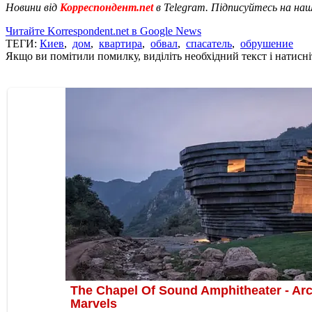
Новини від
Корреспондент.net
в Telegram. Підписуйтесь на на
Читайте Korrespondent.net в Google News
ТЕГИ:
Киев
,
дом
,
квартира
,
обвал
,
спасатель
,
обрушение
Якщо ви помітили помилку, виділіть необхідний текст і натисніт