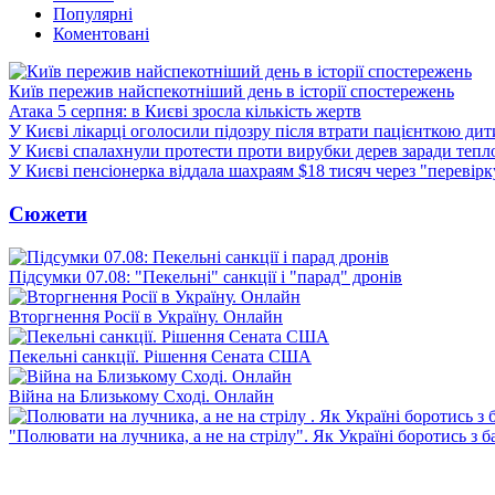
Популярні
Коментовані
Київ пережив найспекотніший день в історії спостережень
Атака 5 серпня: в Києві зросла кількість жертв
У Києві лікарці оголосили підозру після втрати пацієнткою ди
У Києві спалахнули протести проти вирубки дерев заради тепл
У Києві пенсіонерка віддала шахраям $18 тисяч через "перевір
Сюжети
Підсумки 07.08: "Пекельні" санкції і "парад" дронів
Вторгнення Росії в Україну. Онлайн
Пекельні санкції. Рішення Сената США
Війна на Близькому Сході. Онлайн
"Полювати на лучника, а не на стрілу". Як Україні боротись з 