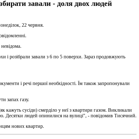
збирати завали - доля двох людей
неділок, 22 червня.
овідомленні.
б невідома.
хи і розібрали завали з 6 по 5 поверхи. Зараз продовжують
окументи і речі першої необхідності. Їм також запропонували
ти запах газу.
(як кажуть сусіди) смерділо у неї з квартири газом. Викликали
лицю. Десятки людей опинилися на вулиці", - повідомив Тисячний.
нцям нових квартир.