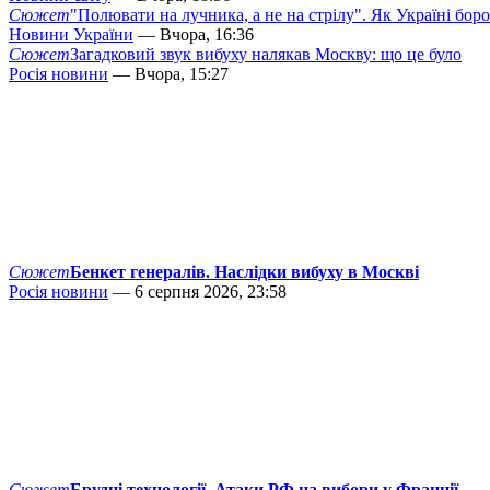
Сюжет
"Полювати на лучника, а не на стрілу". Як Україні бор
Новини України
— Вчора, 16:36
Сюжет
Загадковий звук вибуху налякав Москву: що це було
Росія новини
— Вчора, 15:27
Сюжет
Бенкет генералів. Наслідки вибуху в Москві
Росія новини
— 6 серпня 2026, 23:58
Сюжет
Брудні технології. Атаки РФ на вибори у Франції