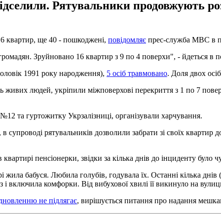
відселили. Рятувальники продовжують ро
16 квартир, ще 40 - пошкоджені,
повідомляє
прес-служба МВС в по
громадян. Зруйновано 16 квартир з 9 по 4 поверхи", - йдеться в п
 чоловік 1991 року народження),
5 осіб травмовано
. Доля двох осі
ь живих людей, укріпили міжповерхові перекриття з 1 по 7 повер
 №12 та гуртожитку Укрзалізниці, організували харчування.
 в супроводі рятувальників дозволили забрати зі своїх квартир д
квартирі пенсіонерки, звідки за кілька днів до інциденту було чу
і жила бабуся. Любила голубів, годувала їх. Останні кілька днів 
а газ і включила комфорки. Від вибухової хвилі її викинуло на ву
дновленню не підлягає
, вирішується питання про надання мешка