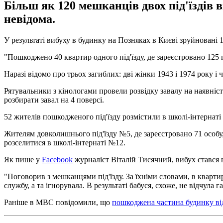
Більш як 120 мешканців двох під'їздів 
невідома.
У результаті вибуху в будинку на Позняках в Києві зруйновані 
"Пошкоджено 40 квартир одного під'їзду, де зареєстровано 125 
Наразі відомо про трьох загиблих: дві жінки 1943 і 1974 року і
Рятувальники з кінологами провели розвідку завалу на наявніст
розбирати завал на 4 поверсі.
52 жителів пошкодженого під'їзду розмістили в школі-інтернаті
Жителям довколишнього під'їзду №5, де зареєстровано 71 особу,
розселитися в школі-інтернаті №12.
Як пише у
Facebook
журналіст Віталій Тисячний, вибух стався в 
"Поговорив з мешканцями під'їзду. За їхніми словами, в квартир
службу, а та ігнорувала. В результаті бабуся, схоже, не відчул
Раніше в МВС повідомили, що
пошкоджена частина будинку ві