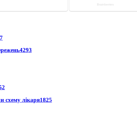
7
ережень
4293
52
ли схему лікаря
1825