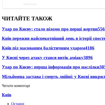
ЧИТАЙТЕ ТАКОЖ
Удар по Києву: стало відомо про перші жертви
556
Київ пережив найспекотніший день в історії спост
Київ під масованим балістичним ударом
4186
У Києві через атаку стався витік аміаку
3896
Удар по Києву: перша інформація про наслідки
38
Мільйонна застава і смерть двійні: у Києві викри
Читати коментарі
Київ
Останні