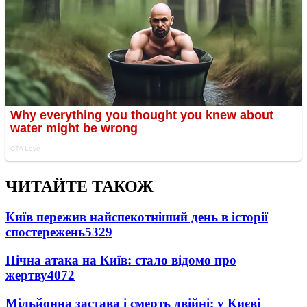
ЧИТАЙТЕ ТАКОЖ
Київ пережив найспекотніший день в історії
спостережень
5329
Нічна атака на Київ: стало відомо про
жертву
4072
Мільйонна застава і смерть двійні: у Києві