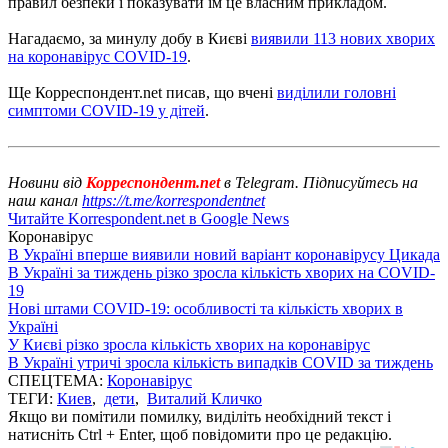
правил безпеки і показувати їм це власним прикладом.
Нагадаємо, за минулу добу в Києві
виявили 113 нових хворих
на коронавірус COVID-19
.
Ще Корреспондент.net писав, що вчені
виділили головні
симптоми COVID-19 у дітей
.
Новини від
Корреспондент.net
в Telegram. Підписуйтесь на
наш канал
https://t.me/korrespondentnet
Читайте Korrespondent.net в Google News
Коронавірус
В Україні вперше виявили новий варіант коронавірусу Цикада
В Україні за тиждень різко зросла кількість хворих на COVID-
19
Нові штами COVID-19: особливості та кількість хворих в
Україні
У Києві різко зросла кількість хворих на коронавірус
В Україні утричі зросла кількість випадків COVID за тиждень
СПЕЦТЕМА:
Коронавірус
ТЕГИ:
Киев
,
дети
,
Виталий Кличко
Якщо ви помітили помилку, виділіть необхідний текст і
натисніть Ctrl + Enter, щоб повідомити про це редакцію.