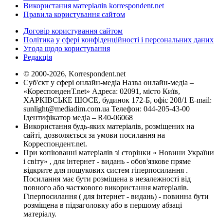
Використання матеріалів korrespondent.net
Правила користування сайтом
Договір користування сайтом
Політика у сфері конфіденційності і персональних даних
Угода щодо користування
Редакція
© 2000-2026, Korrespondent.net
Суб'єкт у сфері онлайн-медіа Назва онлайн-медіа –
«КореспонденТ.net» Адреса: 02091, місто Київ,
ХАРКІВСЬКЕ ШОСЕ, будинок 172-Б, офіс 208/1 E-mail:
sunlight@mediadim.com.ua
Телефон: 044-205-43-00
Ідентифікатор медіа – R40-06068
Використання будь-яких матеріалів, розміщених на
сайті, дозволяється за умови посилання на
Корреспондент.net.
При копіюванні матеріалів зі сторінки « Новини України
і світу» , для інтернет - видань - обов'язкове пряме
відкрите для пошукових систем гіперпосилання .
Посилання має бути розміщена в незалежності від
повного або часткового використання матеріалів.
Гіперпосилання ( для інтернет - видань) - повинна бути
розміщена в підзаголовку або в першому абзаці
матеріалу.