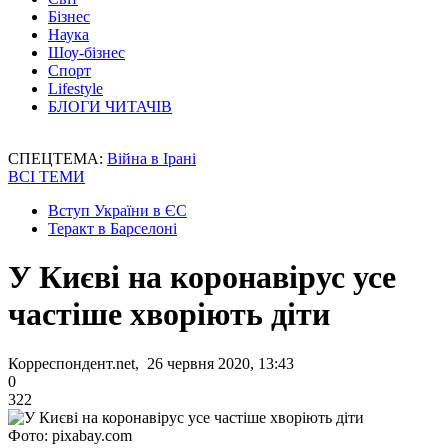
Бізнес
Наука
Шоу-бізнес
Спорт
Lifestyle
БЛОГИ ЧИТАЧІВ
СПЕЦТЕМА:
Війна в Ірані
ВСІ ТЕМИ
Вступ України в ЄС
Теракт в Барселоні
У Києві на коронавірус усе
частіше хворіють діти
Корреспондент.net, 26 червня 2020, 13:43
0
322
Фото: pixabay.com