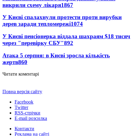
викрили схему лікаря
1867
У Києві спалахнули протести проти вирубки
дерев заради тепломережі
1074
У Києві пенсіонерка віддала шахраям $18 тисяч
через "перевірку СБУ"
892
Атака 5 серпня: в Києві зросла кількість
жертв
860
Читати коментарі
Повна версія сайту
Facebook
Twitter
RSS-стрічки
E-mail розсилка
Контакти
Реклама на сайті