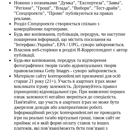
Новини з позначками "Думка", "Експертиза", "Заява",
"Регіони", "Гроші", "Влада", "Вибори", "Тест-драйв",
"Спецпроекти", "Промо" публікуються на правах
реклами.
Розділ Спецпроекти створюється спільно з
комерційними партнерами.
Будь яке копіювання, публікація, передрук, чи наступне
поширення інформації, що містить посилання на
"Інтерфакс-Україна", EPA / UPG, суворо забороняється.
Власник веб-сторінки в розділі Я-Корреспондент є автор
публікації.
Будь-яке копіювання, передрук та відтворення
фотографічних творів та/або аудіовізуальних творів
правовласника Getty Images - суворо забороняється.
Матеріали сайту korrespondent.net призначені для осіб
старше 21 року (21+). Участь в азартних іграх може
викликати ігрову залежність. Дотримуйтесь правил
(принципів) відповідальної гри. При виявленні перших
ознак залежності негайно зверніться до спеціаліста.
Пам'ятайте, що участь в азартних іграх не може бути
джерелом доходів або альтернативою роботі.
Інформаційний ресурс korrespondent.net не проводить
ігри на реальні та/або віртуальні гроші, також сайт не
приймає ні в якій формі оплату ставок та інших
платежів, які пов’язані/можуть бути пов’язані з