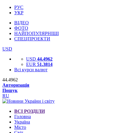
РУС
УКР
ВІДЕО
ФОТО
НАЙПОПУЛЯРНІШІ
СПЕЦПРОЕКТИ
USD
USD
44.4962
EUR
51.3814
Всі курси валют
44.4962
Авторизація
Пошук
RU
ВСІ РОЗДІЛИ
Головна
Україна
Місто
Світ