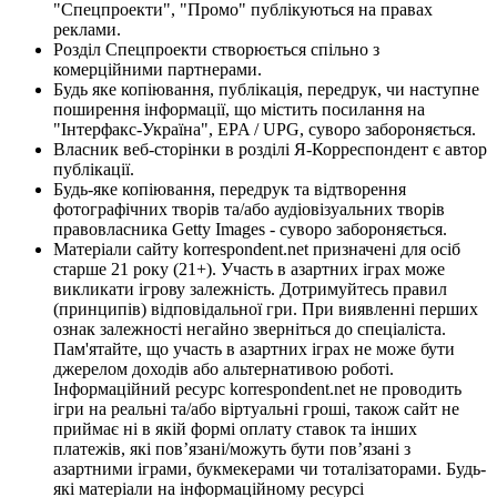
"Спецпроекти", "Промо" публікуються на правах
реклами.
Розділ Спецпроекти створюється спільно з
комерційними партнерами.
Будь яке копіювання, публікація, передрук, чи наступне
поширення інформації, що містить посилання на
"Інтерфакс-Україна", EPA / UPG, суворо забороняється.
Власник веб-сторінки в розділі Я-Корреспондент є автор
публікації.
Будь-яке копіювання, передрук та відтворення
фотографічних творів та/або аудіовізуальних творів
правовласника Getty Images - суворо забороняється.
Матеріали сайту korrespondent.net призначені для осіб
старше 21 року (21+). Участь в азартних іграх може
викликати ігрову залежність. Дотримуйтесь правил
(принципів) відповідальної гри. При виявленні перших
ознак залежності негайно зверніться до спеціаліста.
Пам'ятайте, що участь в азартних іграх не може бути
джерелом доходів або альтернативою роботі.
Інформаційний ресурс korrespondent.net не проводить
ігри на реальні та/або віртуальні гроші, також сайт не
приймає ні в якій формі оплату ставок та інших
платежів, які пов’язані/можуть бути пов’язані з
азартними іграми, букмекерами чи тоталізаторами. Будь-
які матеріали на інформаційному ресурсі