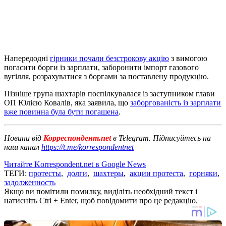
Напередодні
гірники почали безстрокову акцію
з вимогою
погасити борги із зарплати, заборонити імпорт газового
вугілля, розрахуватися з боргами за поставлену продукцію.
Пізніше група шахтарів поспілкувалася із заступником глави
ОП Юлією Ковалів, яка заявила, що
заборгованість із зарплати
вже повинна була бути погашена
.
Новини від
Корреспондент.net
в Telegram. Підписуйтесь на
наш канал
https://t.me/korrespondentnet
Читайте Korrespondent.net в Google News
ТЕГИ:
протесты
,
долги
,
шахтеры
,
акции протеста
,
горняки
,
задолженность
Якщо ви помітили помилку, виділіть необхідний текст і
натисніть Ctrl + Enter, щоб повідомити про це редакцію.