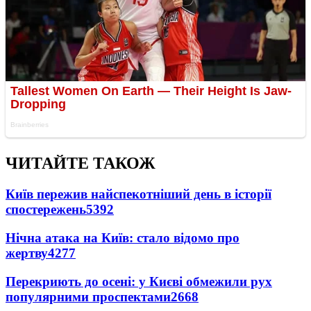
ЧИТАЙТЕ ТАКОЖ
Київ пережив найспекотніший день в історії
спостережень
5392
Нічна атака на Київ: стало відомо про
жертву
4277
Перекриють до осені: у Києві обмежили рух
популярними проспектами
2668