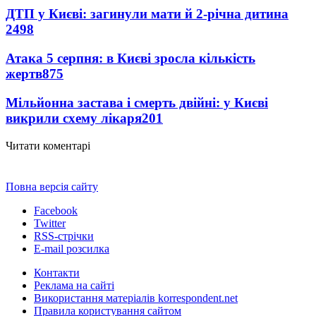
ДТП у Києві: загинули мати й 2-річна дитина
2498
Атака 5 серпня: в Києві зросла кількість
жертв
875
Мільйонна застава і смерть двійні: у Києві
викрили схему лікаря
201
Читати коментарі
Повна версія сайту
Facebook
Twitter
RSS-стрічки
E-mail розсилка
Контакти
Реклама на сайті
Використання матеріалів korrespondent.net
Правила користування сайтом