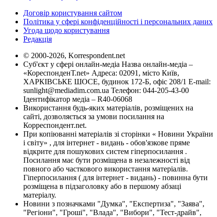
Договір користування сайтом
Політика у сфері конфіденційності і персональних даних
Угода щодо користування
Редакція
© 2000-2026, Korrespondent.net
Суб'єкт у сфері онлайн-медіа Назва онлайн-медіа –
«КореспонденТ.net» Адреса: 02091, місто Київ,
ХАРКІВСЬКЕ ШОСЕ, будинок 172-Б, офіс 208/1 E-mail:
sunlight@mediadim.com.ua
Телефон: 044-205-43-00
Ідентифікатор медіа – R40-06068
Використання будь-яких матеріалів, розміщених на
сайті, дозволяється за умови посилання на
Корреспондент.net.
При копіюванні матеріалів зі сторінки « Новини України
і світу» , для інтернет - видань - обов'язкове пряме
відкрите для пошукових систем гіперпосилання .
Посилання має бути розміщена в незалежності від
повного або часткового використання матеріалів.
Гіперпосилання ( для інтернет - видань) - повинна бути
розміщена в підзаголовку або в першому абзаці
матеріалу.
Новини з позначками "Думка", "Експертиза", "Заява",
"Регіони", "Гроші", "Влада", "Вибори", "Тест-драйв",