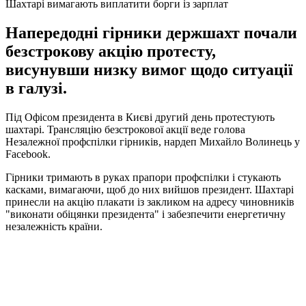
Шахтарі вимагають виплатити борги із зарплат
Напередодні гірники держшахт почали
безстрокову акцію протесту,
висунувши низку вимог щодо ситуації
в галузі.
Під Офісом президента в Києві другий день протестують
шахтарі. Трансляцію безстрокової акції веде голова
Незалежної профспілки гірників, нардеп Михайло Волинець у
Facebook.
Гірники тримають в руках прапори профспілки і стукають
касками, вимагаючи, щоб до них вийшов президент. Шахтарі
принесли на акцію плакати із закликом на адресу чиновників
"виконати обіцянки президента" і забезпечити енергетичну
незалежність країни.