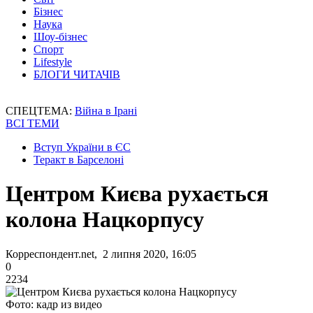
Бізнес
Наука
Шоу-бізнес
Спорт
Lifestyle
БЛОГИ ЧИТАЧІВ
СПЕЦТЕМА:
Війна в Ірані
ВСІ ТЕМИ
Вступ України в ЄС
Теракт в Барселоні
Центром Києва рухається
колона Нацкорпусу
Корреспондент.net, 2 липня 2020, 16:05
0
2234
Фото: кадр из видео