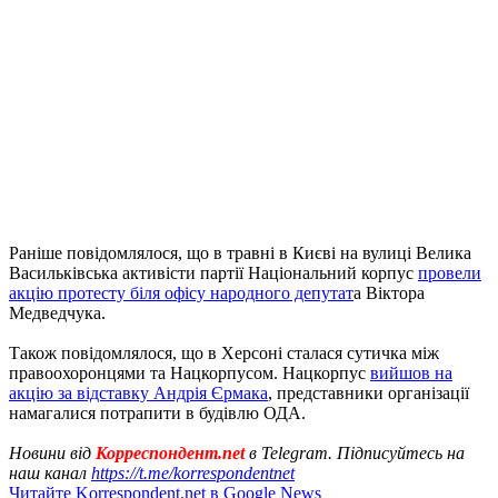
Раніше повідомлялося, що в травні в Києві на вулиці Велика
Васильківська активісти партії Національний корпус
провели
акцію протесту біля офісу народного депутат
а Віктора
Медведчука.
Також повідомлялося, що в Херсоні сталася сутичка між
правоохоронцями та Нацкорпусом. Нацкорпус
вийшов на
акцію за відставку Андрія Єрмака
, представники організації
намагалися потрапити в будівлю ОДА.
Новини від
Корреспондент.net
в Telegram. Підписуйтесь на
наш канал
https://t.me/korrespondentnet
Читайте Korrespondent.net в Google News