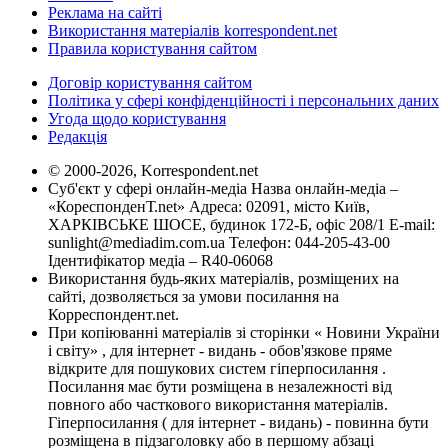
Реклама на сайті
Використання матеріалів korrespondent.net
Правила користування сайтом
Договір користування сайтом
Політика у сфері конфіденційності і персональних даних
Угода щодо користування
Редакція
© 2000-2026, Korrespondent.net
Суб'єкт у сфері онлайн-медіа Назва онлайн-медіа –
«КореспонденТ.net» Адреса: 02091, місто Київ,
ХАРКІВСЬКЕ ШОСЕ, будинок 172-Б, офіс 208/1 E-mail:
sunlight@mediadim.com.ua
Телефон: 044-205-43-00
Ідентифікатор медіа – R40-06068
Використання будь-яких матеріалів, розміщених на
сайті, дозволяється за умови посилання на
Корреспондент.net.
При копіюванні матеріалів зі сторінки « Новини України
і світу» , для інтернет - видань - обов'язкове пряме
відкрите для пошукових систем гіперпосилання .
Посилання має бути розміщена в незалежності від
повного або часткового використання матеріалів.
Гіперпосилання ( для інтернет - видань) - повинна бути
розміщена в підзаголовку або в першому абзаці