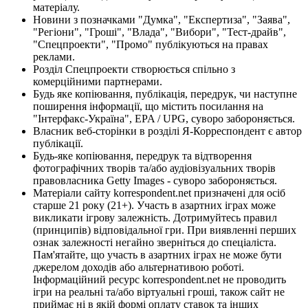
матеріалу.
Новини з позначками "Думка", "Експертиза", "Заява",
"Регіони", "Гроші", "Влада", "Вибори", "Тест-драйв",
"Спецпроекти", "Промо" публікуються на правах
реклами.
Розділ Спецпроекти створюється спільно з
комерційними партнерами.
Будь яке копіювання, публікація, передрук, чи наступне
поширення інформації, що містить посилання на
"Інтерфакс-Україна", EPA / UPG, суворо забороняється.
Власник веб-сторінки в розділі Я-Корреспондент є автор
публікації.
Будь-яке копіювання, передрук та відтворення
фотографічних творів та/або аудіовізуальних творів
правовласника Getty Images - суворо забороняється.
Матеріали сайту korrespondent.net призначені для осіб
старше 21 року (21+). Участь в азартних іграх може
викликати ігрову залежність. Дотримуйтесь правил
(принципів) відповідальної гри. При виявленні перших
ознак залежності негайно зверніться до спеціаліста.
Пам'ятайте, що участь в азартних іграх не може бути
джерелом доходів або альтернативою роботі.
Інформаційний ресурс korrespondent.net не проводить
ігри на реальні та/або віртуальні гроші, також сайт не
приймає ні в якій формі оплату ставок та інших