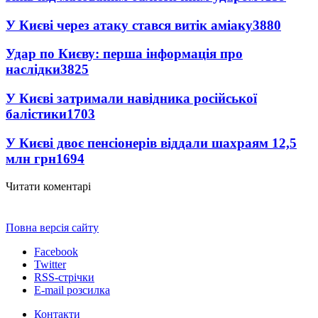
У Києві через атаку стався витік аміаку
3880
Удар по Києву: перша інформація про
наслідки
3825
У Києві затримали навідника російської
балістики
1703
У Києві двоє пенсіонерів віддали шахраям 12,5
млн грн
1694
Читати коментарі
Повна версія сайту
Facebook
Twitter
RSS-стрічки
E-mail розсилка
Контакти