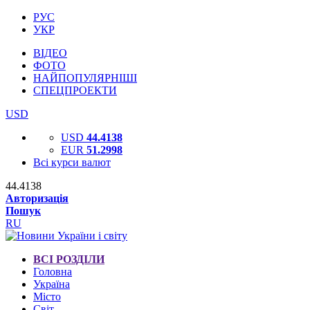
РУС
УКР
ВІДЕО
ФОТО
НАЙПОПУЛЯРНІШІ
СПЕЦПРОЕКТИ
USD
USD
44.4138
EUR
51.2998
Всі курси валют
44.4138
Авторизація
Пошук
RU
ВСІ РОЗДІЛИ
Головна
Україна
Місто
Світ