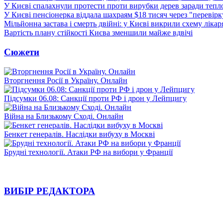
У Києві спалахнули протести проти вирубки дерев заради тепл
У Києві пенсіонерка віддала шахраям $18 тисяч через "перевір
Мільйонна застава і смерть двійні: у Києві викрили схему лікар
Вартість плану стійкості Києва зменшили майже вдвічі
Сюжети
Вторгнення Росії в Україну. Онлайн
Підсумки 06.08: Санкції проти РФ і дрон у Лейпцигу
Війна на Близькому Сході. Онлайн
Бенкет генералів. Наслідки вибуху в Москві
Брудні технології. Атаки РФ на вибори у Франції
ВИБІР РЕДАКТОРА