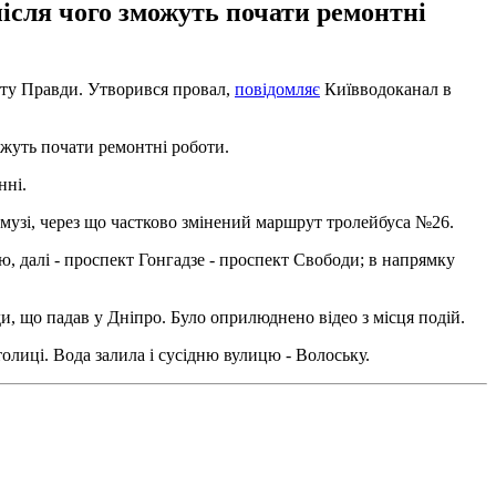
ісля чого зможуть почати ремонтні
кту Правди. Утворився провал,
повідомляє
Київводоканал в
ожуть почати ремонтні роботи.
нні.
смузі, через що частково змінений маршрут тролейбуса №26.
ю, далі - проспект Гонгадзе - проспект Свободи; в напрямку
ди, що падав у Дніпро. Було оприлюднено відео з місця подій.
олиці. Вода залила і сусідню вулицю - Волоську.