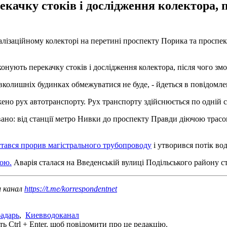
качку стоків і дослідження колектора, п
алізаційному колекторі на перетині проспекту Порика та проспе
конують перекачку стоків і дослідження колектора, після чого зм
вколишніх будинках обмежуватися не буде, - йдеться в повідомле
жено рух автотранспорту. Рух транспорту здійснюється по одній 
вано: від станції метро Нивки до проспекту Правди діючою трасо
 стався прорив магістрального трубопроводу
і утворився потік во
дою.
Аварія сталася на Введенській вулиці Подільського району ст
ш канал
https://t.me/korrespondentnet
адарь
,
Киевводоканал
ь Ctrl + Enter, щоб повідомити про це редакцію.