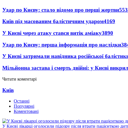
Удар по Києву: стало відомо про перші жертви
553
Київ під масованим балістичним ударом
4169
У Києві через атаку стався витік аміаку
3890
Удар по Києву: перша інформація про наслідки
38
У Києві затримали навідника російської балістик
Мільйонна застава і смерть двійні: у Києві викри
Читати коментарі
Київ
Останні
Популярні
Коментовані
У Києві лікарці оголосили підозру після втрати пацієнткою ди