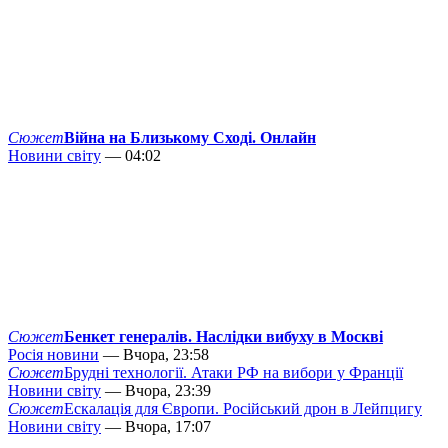
Сюжет
Війна на Близькому Сході. Онлайн
Новини світу
— 04:02
Сюжет
Бенкет генералів. Наслідки вибуху в Москві
Росія новини
— Вчора, 23:58
Сюжет
Брудні технології. Атаки РФ на вибори у Франції
Новини світу
— Вчора, 23:39
Сюжет
Ескалація для Європи. Російський дрон в Лейпцигу
Новини світу
— Вчора, 17:07