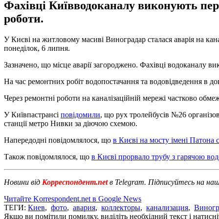
Фахівці Київводоканалу виконують пере
роботи.
У Києві на житловому масиві Виноградар сталася аварія на кан
понеділок, 6 липня.
Зазначено, що місце аварії загороджено. Фахівці водоканалу ви
На час ремонтних робіт водопостачання та водовідведення в до
Через ремонтні роботи на каналізаційній мережі частково обме
У Київпастрансі
повідомили
, що рух тролейбусів №26 організо
станції метро Нивки за діючою схемою.
Напередодні повідомлялося, що
в Києві на мосту імені Патона
Також повідомлялося, що
в Києві прорвало трубу з гарячою во
Новини від
Корреспондент.net
в Telegram. Підписуйтесь на на
Читайте Korrespondent.net в Google News
ТЕГИ:
Киев
,
фото
,
авария
,
коллекторы
,
канализация
,
Виногр
Якщо ви помітили помилку, виділіть необхідний текст і натисніт