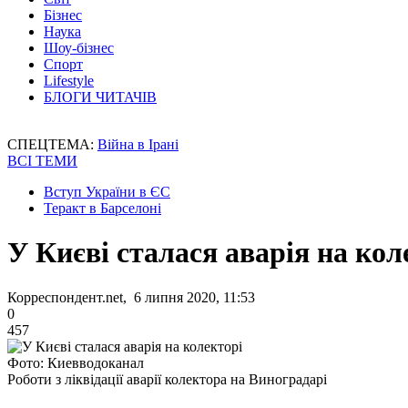
Бізнес
Наука
Шоу-бізнес
Спорт
Lifestyle
БЛОГИ ЧИТАЧІВ
СПЕЦТЕМА:
Війна в Ірані
ВСІ ТЕМИ
Вступ України в ЄС
Теракт в Барселоні
У Києві сталася аварія на кол
Корреспондент.net, 6 липня 2020, 11:53
0
457
Фото: Киевводоканал
Роботи з ліквідації аварії колектора на Виноградарі