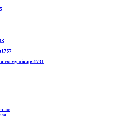
5
43
и
1757
ли схему лікаря
1731
тини