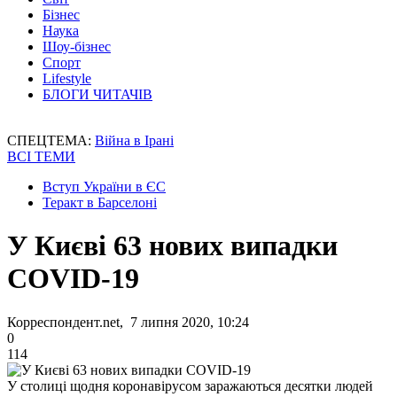
Бізнес
Наука
Шоу-бізнес
Спорт
Lifestyle
БЛОГИ ЧИТАЧІВ
СПЕЦТЕМА:
Війна в Ірані
ВСІ ТЕМИ
Вступ України в ЄС
Теракт в Барселоні
У Києві 63 нових випадки
COVID-19
Корреспондент.net, 7 липня 2020, 10:24
0
114
У столиці щодня коронавірусом заражаються десятки людей