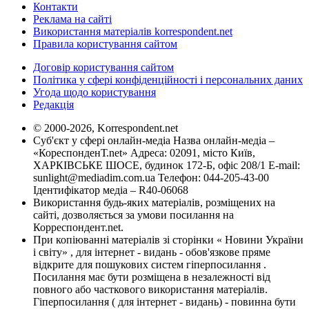
Контакти
Реклама на сайті
Використання матеріалів korrespondent.net
Правила користування сайтом
Договір користування сайтом
Політика у сфері конфіденційності і персональних даних
Угода щодо користування
Редакція
© 2000-2026, Korrespondent.net
Суб'єкт у сфері онлайн-медіа Назва онлайн-медіа –
«КореспонденТ.net» Адреса: 02091, місто Київ,
ХАРКІВСЬКЕ ШОСЕ, будинок 172-Б, офіс 208/1 E-mail:
sunlight@mediadim.com.ua
Телефон: 044-205-43-00
Ідентифікатор медіа – R40-06068
Використання будь-яких матеріалів, розміщених на
сайті, дозволяється за умови посилання на
Корреспондент.net.
При копіюванні матеріалів зі сторінки « Новини України
і світу» , для інтернет - видань - обов'язкове пряме
відкрите для пошукових систем гіперпосилання .
Посилання має бути розміщена в незалежності від
повного або часткового використання матеріалів.
Гіперпосилання ( для інтернет - видань) - повинна бути