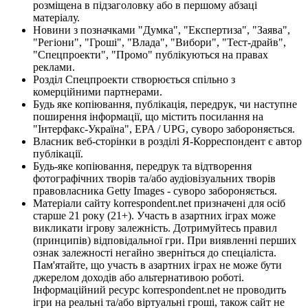
розміщена в підзаголовку або в першому абзаці
матеріалу.
Новини з позначками "Думка", "Експертиза", "Заява",
"Регіони", "Гроші", "Влада", "Вибори", "Тест-драйв",
"Спецпроекти", "Промо" публікуються на правах
реклами.
Розділ Спецпроекти створюється спільно з
комерційними партнерами.
Будь яке копіювання, публікація, передрук, чи наступне
поширення інформації, що містить посилання на
"Інтерфакс-Україна", EPA / UPG, суворо забороняється.
Власник веб-сторінки в розділі Я-Корреспондент є автор
публікації.
Будь-яке копіювання, передрук та відтворення
фотографічних творів та/або аудіовізуальних творів
правовласника Getty Images - суворо забороняється.
Матеріали сайту korrespondent.net призначені для осіб
старше 21 року (21+). Участь в азартних іграх може
викликати ігрову залежність. Дотримуйтесь правил
(принципів) відповідальної гри. При виявленні перших
ознак залежності негайно зверніться до спеціаліста.
Пам'ятайте, що участь в азартних іграх не може бути
джерелом доходів або альтернативою роботі.
Інформаційний ресурс korrespondent.net не проводить
ігри на реальні та/або віртуальні гроші, також сайт не