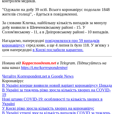
контролем медиків.
"Одужали на добу 39 осіб. Всього коронавірус подолали 1848
жителів столиці", - йдеться в повідомленні.
За словами Кличка, найбільшу кількість випадків за минулу
добу виявили в Шевченківському районі - 15. У
Солом'янському - 11, а в Дніпровському районі - 10 випадків.
Нагадаємо, напередодні
повідомлялося про 59 випадків
коронавірусу
серед киян, а ще 4 липня їх було 118. У зв'язку з
цим напередодні
в Києві послабили карантин.
Новини від
Корреспондент.net
в Telegram. Підписуйтесь на
наш канал
https://t.me/korrespondentnet
Читайте Korrespondent.net в Google News
Коронавірус
В Україні вперше виявили новий варіант коронавірусу Цикада
В Україні за тиждень різко зросла кількість хворих на COVID-
19
Нові штами COVID-19: особливості та кількість хворих в
Україні
У Києві різко зросла кількість хворих на коронавірус
В Україні утричі зросла кількість випадків COVID за тиждень