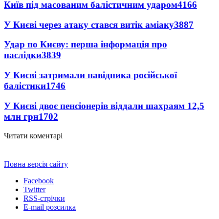
Київ під масованим балістичним ударом
4166
У Києві через атаку стався витік аміаку
3887
Удар по Києву: перша інформація про
наслідки
3839
У Києві затримали навідника російської
балістики
1746
У Києві двоє пенсіонерів віддали шахраям 12,5
млн грн
1702
Читати коментарі
Повна версія сайту
Facebook
Twitter
RSS-стрічки
E-mail розсилка