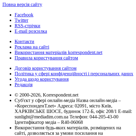
Повна версія сайту
Facebook
Twitter
RSS-стрічки
E-mail розсилка
Контакти
Реклама на сайті
Використання матеріалів korrespondent.net
Правила користування сайтом
Договір користування сайтом
Політика у сфері конфіденційності і персональних даних
Угода щодо користування
Редакція
© 2000-2026, Korrespondent.net
Суб'єкт у сфері онлайн-медіа Назва онлайн-медіа –
«КореспонденТ.net» Адреса: 02091, місто Київ,
ХАРКІВСЬКЕ ШОСЕ, будинок 172-Б, офіс 208/1 E-mail:
sunlight@mediadim.com.ua
Телефон: 044-205-43-00
Ідентифікатор медіа – R40-06068
Використання будь-яких матеріалів, розміщених на
сайті, дозволяється за умови посилання на