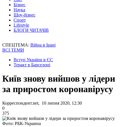
Бізнес
Наука
Шоу-бізнес
Спорт
Lifestyle
БЛОГИ ЧИТАЧІВ
СПЕЦТЕМА:
Війна в Ірані
ВСІ ТЕМИ
Вступ України в ЄС
Теракт в Барселоні
Київ знову вийшов у лідери
за приростом коронавірусу
Корреспондент.net, 10 липня 2020, 12:30
0
375
Фото: РБК-Украина