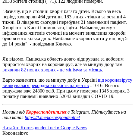
2033 жителі столиці (+71). 122 людини померли.
"Зазначу, що в столиці хворіє багато дітей. Всього за весь
період захворіли 464 дитини. 183 з них - тільки за останні 4
тижні. В лікарнях сьогодні перебуває 21 маленький пацієнт.
Хворіють в Києві і немовлята, і діти. Наймолодшому з
інфікованих жителів столиці на момент виявлення хвороби
було всього кілька днів. Найбільше хворіють діти у віці від 5
до 14 років", - повідомив Кличко.
Як відомо, Львівська область довго лідирувала за добовим
приростом хворих на коронавірус, але за минулу добу там
виявили 82 нових хворих - це мінімум за місяць
.
Варто зазначити, що за минулу добу в Україні
від коронавірусу
вилікувалася рекордна кількість пацієнтів
- 1016. Всього
видужала вже 24800 осіб. При цьому померли 1345 хворих. З
початку пандемії виявлено 52043 випадки COVID-19.
Новини від
Корреспондент.net
в Telegram. Підписуйтесь на
наш канал
https://t.me/korrespondentnet
Читайте Korrespondent.net в Google News
Коронавірус