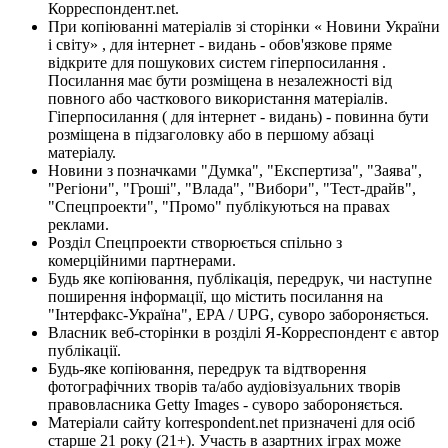
Корреспондент.net.
При копіюванні матеріалів зі сторінки « Новини України
і світу» , для інтернет - видань - обов'язкове пряме
відкрите для пошукових систем гіперпосилання .
Посилання має бути розміщена в незалежності від
повного або часткового використання матеріалів.
Гіперпосилання ( для інтернет - видань) - повинна бути
розміщена в підзаголовку або в першому абзаці
матеріалу.
Новини з позначками "Думка", "Експертиза", "Заява",
"Регіони", "Гроші", "Влада", "Вибори", "Тест-драйв",
"Спецпроекти", "Промо" публікуються на правах
реклами.
Розділ Спецпроекти створюється спільно з
комерційними партнерами.
Будь яке копіювання, публікація, передрук, чи наступне
поширення інформації, що містить посилання на
"Інтерфакс-Україна", EPA / UPG, суворо забороняється.
Власник веб-сторінки в розділі Я-Корреспондент є автор
публікації.
Будь-яке копіювання, передрук та відтворення
фотографічних творів та/або аудіовізуальних творів
правовласника Getty Images - суворо забороняється.
Матеріали сайту korrespondent.net призначені для осіб
старше 21 року (21+). Участь в азартних іграх може