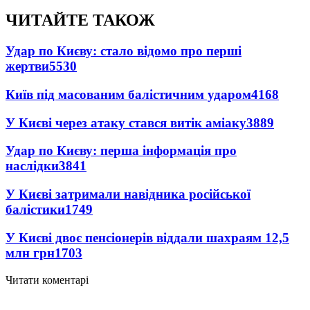
ЧИТАЙТЕ ТАКОЖ
Удар по Києву: стало відомо про перші
жертви
5530
Київ під масованим балістичним ударом
4168
У Києві через атаку стався витік аміаку
3889
Удар по Києву: перша інформація про
наслідки
3841
У Києві затримали навідника російської
балістики
1749
У Києві двоє пенсіонерів віддали шахраям 12,5
млн грн
1703
Читати коментарі