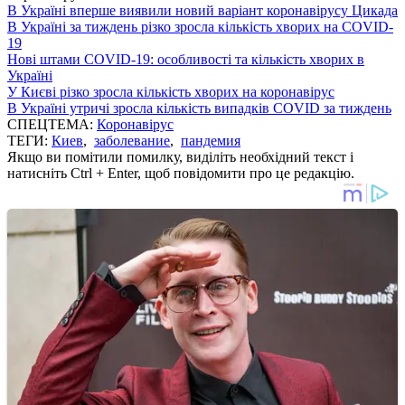
В Україні вперше виявили новий варіант коронавірусу Цикада
В Україні за тиждень різко зросла кількість хворих на COVID-
19
Нові штами COVID-19: особливості та кількість хворих в
Україні
У Києві різко зросла кількість хворих на коронавірус
В Україні утричі зросла кількість випадків COVID за тиждень
СПЕЦТЕМА:
Коронавірус
ТЕГИ:
Киев
,
заболевание
,
пандемия
Якщо ви помітили помилку, виділіть необхідний текст і
натисніть Ctrl + Enter, щоб повідомити про це редакцію.